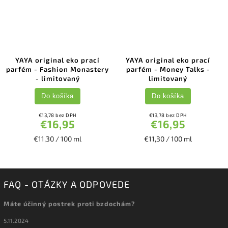
YAYA original eko prací
YAYA original eko prací
parfém - Fashion Monastery
parfém - Money Talks -
- limitovaný
limitovaný
Do košíka
Do košíka
€13,78 bez DPH
€13,78 bez DPH
€16,95
€16,95
€11,30 / 100 ml
€11,30 / 100 ml
FAQ - OTÁZKY A ODPOVEDE
Máte účinný postrek proti bzdochám?
5.11.2024