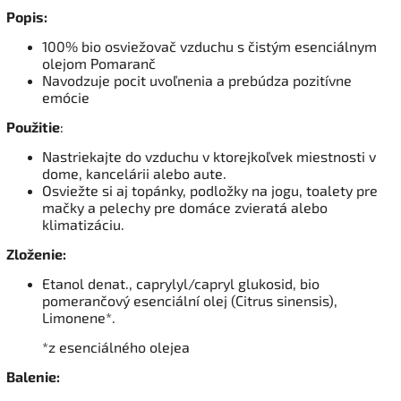
Popis:
100% bio osviežovač vzduchu s čistým esenciálnym
olejom Pomaranč
Navodzuje pocit uvoľnenia a prebúdza pozitívne
emócie
Použitie
:
Nastriekajte do vzduchu v ktorejkoľvek miestnosti v
dome, kancelárii alebo aute.
Osviežte si aj topánky, podložky na jogu, toalety pre
mačky a pelechy pre domáce zvieratá alebo
klimatizáciu.
Zloženie:
Etanol denat., caprylyl/capryl glukosid, bio
pomerančový esenciální olej (Citrus sinensis),
Limonene*.
*z esenciálného olejea
Balenie: