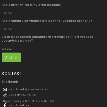
Ako ochránim rastliny pred mrazom?
5.11.2024
Aké produkty sú vhodné pri jesennej výsadbe cesnaku?
5.11.2024
Viete mi odporučiť základný štartovací balík pri výsadbe
ovocných stromov?
5.11.2024
Archív
KONTAKT
Ekočlovek
ekoclovek
@
ekoclovek.sk
+421 911 14 14 34
Objednávky +421 911 46 48 45
ekoclovek.sk