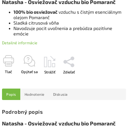
Natasha - Osviežovač vzduchu bio Pomaranč
100% bio osviežovač
vzduchu s čistým esenciálnym
olejom Pomaranč
Sladká citrusová vôňa
Navodzuje pocit uvoľnenia a prebúdza pozitívne
emócie
Detailné informácie
Tlač
Opýtať sa
Strážiť
Zdieľať
Popis
Hodnotenie
Diskusia
Podrobný popis
Natasha - Osviežovač vzduchu bio Pomaranč