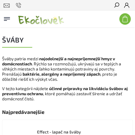
Hľadať
ŠVÁBY
Šváby patria medzi
najodolnejší a najnepríjemnejší hmyz v
domácnostiach
. Rýchlo sa rozmnožujú, ukrývajú sa v teplých a
vlhkých miestach a ľahko kontaminujú potraviny aj povrchy.
Prenášajú
baktérie, alergény a nepríjemný zápach
, preto je
dôležité riešiť ich výskyt včas.
V tejto kategórii nájdete
účinné prípravky na likvidáciu švábov aj
preventívnu ochranu
, ktoré pomáhajú zastaviť šírenie a udržať
domácnosť čistú.
Najpredávanejšie
Effect - lapač na šváby