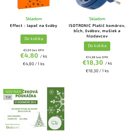
Skladom
Skladom
Effect - lapač na šváby
ISOTRONIC Plašič komárov,
bĺch, švábov, mušiek a
hlodavcov
Do košíka
Do košíka
€3,90 bez DPH
€4,80
/ ks
€14,88 bez DPH
€18,30
/ ks
€4,80 / 1 ks
€18,30 / 1 ks
NOVINKA
TIP