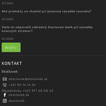
5.11.2024
Aké produkty sú vhodné pri jesennej výsadbe cesnaku?
5.11.2024
Viete mi odporučiť základný štartovací balík pri výsadbe
ovocných stromov?
5.11.2024
Archív
KONTAKT
Ekočlovek
ekoclovek
@
ekoclovek.sk
+421 911 14 14 34
Objednávky +421 911 46 48 45
ekoclovek.sk
ekoclovek