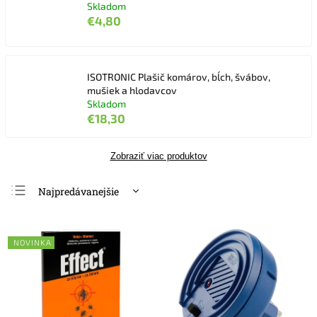
Skladom
€4,80
ISOTRONIC Plašič komárov, bĺch, švábov,
mušiek a hlodavcov
Skladom
€18,30
Zobraziť viac produktov
Najpredávanejšie
Najlacnejšie
Najdrahšie
NOVINKA
Abecedne