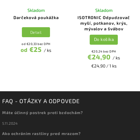
Skladom
Skladom
Darčeková poukážka
ISOTRONIC Odpudzovač
myší, potkanov, krýs,
mývalov a švábov
Detail
Do košíka
od €20,33 bez DPH
€25
od
/ ks
€20,24 bez DPH
€24,90
/ ks
€24,90 / 1 ks
FAQ - OTÁZKY A ODPOVEDE
Máte účinný postrek proti bzdochám?
5.11.2024
Ako ochránim rastliny pred mrazom?