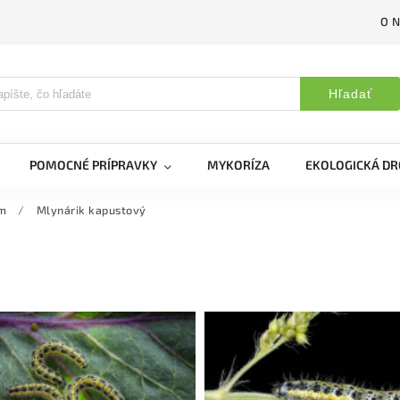
O 
Hľadať
POMOCNÉ PRÍPRAVKY
MYKORÍZA
EKOLOGICKÁ DR
om
/
Mlynárik kapustový