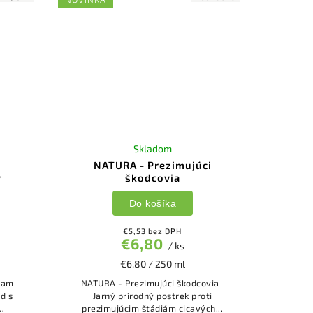
Skladom
i
NATURA - Prezimujúci
v
škodcovia
Do košíka
€5,53 bez DPH
€6,80
/ ks
€6,80 / 250 ml
ciam
NATURA - Prezimujúci škodcovia
Jarný prírodný postrek proti
prezimujúcim štádiám cicavých...