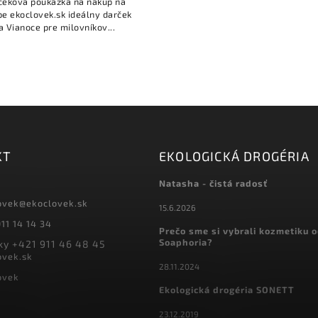
čeková poukážka na nákup na
e ekoclovek.sk ideálny darček
a Vianoce pre milovníkov...
KT
EKOLOGICKÁ DROGÉRIA
Natasha - čistá radosť
ovek
@
ekoclovek.sk
15.6.2026
11 14 14 34
Prečo sme si vybrali kozmetiku 
Soaphoria?
y +421 911 46 48 45
ovek.sk
28.11.2024
ovek
Ekologická drogéria SONETT
23.12.2019