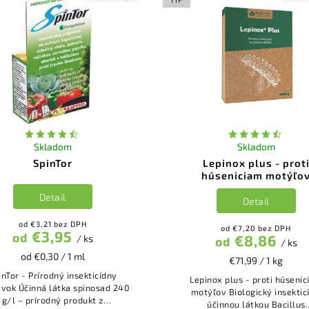
Skladom
Skladom
SpinTor
Lepinox plus - prot
húseniciam motýľo
Detail
Detail
od €3,21 bez DPH
od €7,20 bez DPH
€3,95
od
€8,86
/ ks
od
/ ks
od €0,30 / 1 ml
€71,99 / 1 kg
inTor - Prírodný insekticídny
Lepinox plus - proti húseni
tka spinosad 240
motýľov Biologický insekticíd s
g/l – prírodný produkt z
účinnou látkou Bacillus