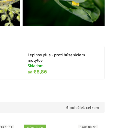
Lepinox plus - proti húseniciam
motýľov
Skladom
€8,86
od
6
položiek celkom
214/3X1
Kód:
8678
NOVINKA