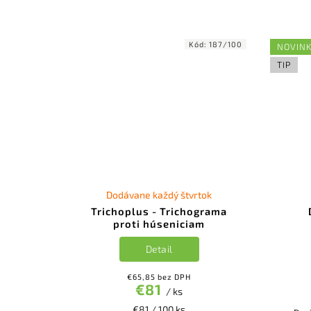
Kód:
187/100
NOVIN
TIP
Dodávane každý štvrtok
Trichoplus - Trichograma
proti húseniciam
Detail
€65,85 bez DPH
€81
/ ks
€81 / 100 ks