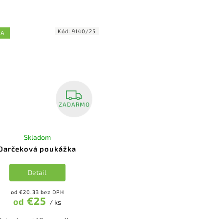
fermentácie...
thuringiensis...
Kód:
9140/25
KA
ZADARMO
Skladom
Darčeková poukážka
Detail
od €20,33 bez DPH
€25
od
/ ks