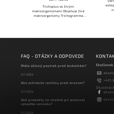
Dar
eshop
Trichoplus so živými
n
makroorganizmami Obsahuje živé
makroorganizmy Trichogramma
pintoi a Trichogramma...
FAQ - OTÁZKY A ODPOVEDE
KONTA
Ekočlovek
Máte účinný postrek proti bzdochám?
ekocl
5.11.2024
+421 9
Ako ochránim rastliny pred mrazom?
Objednávk
5.11.2024
ekocl
ekocl
Aké produkty sú vhodné pri jesennej
výsadbe cesnaku?
5.11.2024