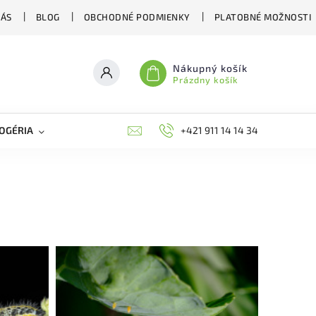
NÁS
BLOG
OBCHODNÉ PODMIENKY
PLATOBNÉ MOŽNOSTI
Nákupný košík
Prázdny košík
OGÉRIA
VČELIE LIEČIVÁ
BIOAGENS
+421 911 14 14 34
PLAŠIČE A O