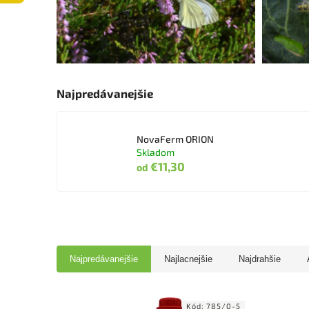
Najpredávanejšie
NovaFerm ORION
Skladom
€11,30
od
Najpredávanejšie
Najlacnejšie
Najdrahšie
Kód:
785/0-5