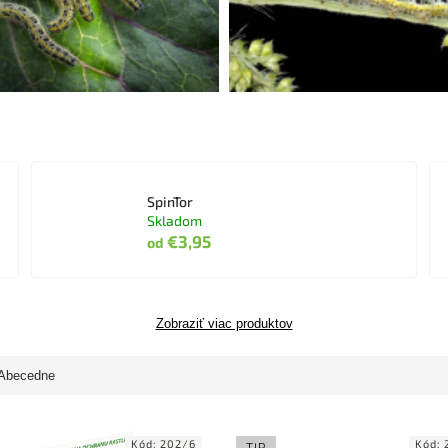
SpinTor
Skladom
€3,95
od
Zobraziť viac produktov
Abecedne
Kód:
202/6
Kód:
TIP