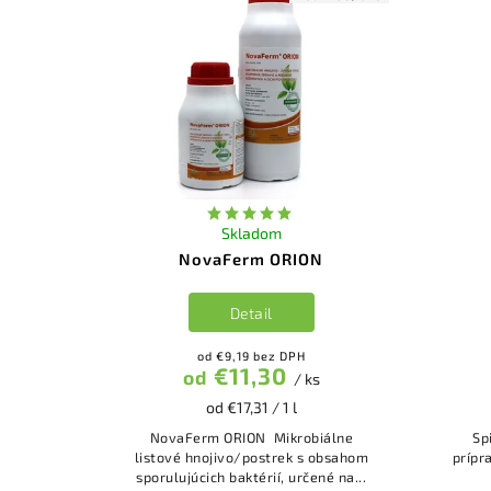
Skladom
NovaFerm ORION
Detail
od €9,19 bez DPH
€11,30
od
/ ks
od €17,31 / 1 l
NovaFerm ORION Mikrobiálne
Sp
listové hnojivo/postrek s obsahom
prípravok Účinná lá
sporulujúcich baktérií, určené na...