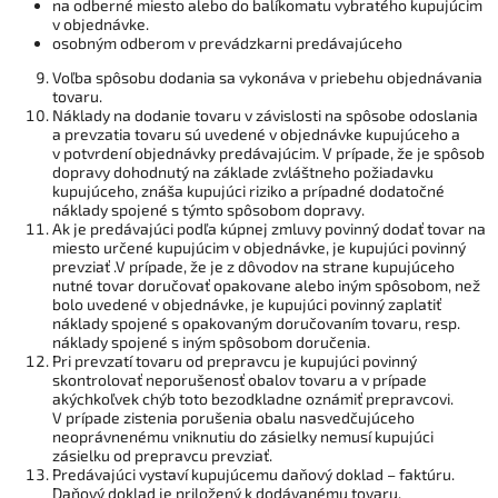
na odberné miesto alebo do balíkomatu vybratého kupujúcim
v objednávke.
osobným odberom v prevádzkarni predávajúceho
Voľba spôsobu dodania sa vykonáva v priebehu objednávania
tovaru.
Náklady na dodanie tovaru v závislosti na spôsobe odoslania
a prevzatia tovaru sú uvedené v objednávke kupujúceho a
v potvrdení objednávky predávajúcim. V prípade, že je spôsob
dopravy dohodnutý na základe zvláštneho požiadavku
kupujúceho, znáša kupujúci riziko a prípadné dodatočné
náklady spojené s týmto spôsobom dopravy.
Ak je predávajúci podľa kúpnej zmluvy povinný dodať tovar na
miesto určené kupujúcim v objednávke, je kupujúci povinný
prevziať .V prípade, že je z dôvodov na strane kupujúceho
nutné tovar doručovať opakovane alebo iným spôsobom, než
bolo uvedené v objednávke, je kupujúci povinný zaplatiť
náklady spojené s opakovaným doručovaním tovaru, resp.
náklady spojené s iným spôsobom doručenia.
Pri prevzatí tovaru od prepravcu je kupujúci povinný
skontrolovať neporušenosť obalov tovaru a v prípade
akýchkoľvek chýb toto bezodkladne oznámiť prepravcovi.
V prípade zistenia porušenia obalu nasvedčujúceho
neoprávnenému vniknutiu do zásielky nemusí kupujúci
zásielku od prepravcu prevziať.
Predávajúci vystaví kupujúcemu daňový doklad – faktúru.
Daňový doklad je priložený k dodávanému tovaru.