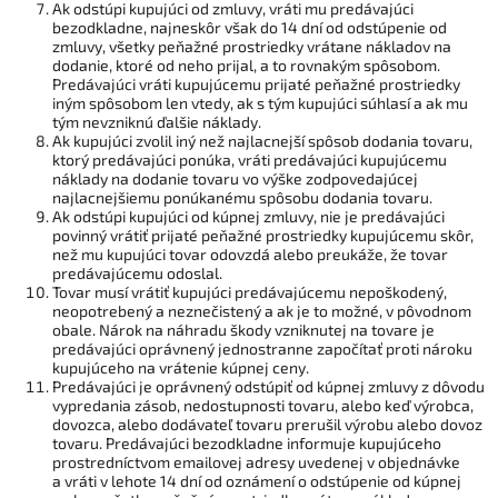
Ak odstúpi kupujúci od zmluvy, vráti mu predávajúci
bezodkladne, najneskôr však do 14 dní od odstúpenie od
zmluvy, všetky peňažné prostriedky vrátane nákladov na
dodanie, ktoré od neho prijal, a to rovnakým spôsobom.
Predávajúci vráti kupujúcemu prijaté peňažné prostriedky
iným spôsobom len vtedy, ak s tým kupujúci súhlasí a ak mu
tým nevzniknú ďalšie náklady.
Ak kupujúci zvolil iný než najlacnejší spôsob dodania tovaru,
ktorý predávajúci ponúka, vráti predávajúci kupujúcemu
náklady na dodanie tovaru vo výške zodpovedajúcej
najlacnejšiemu ponúkanému spôsobu dodania tovaru.
Ak odstúpi kupujúci od kúpnej zmluvy, nie je predávajúci
povinný vrátiť prijaté peňažné prostriedky kupujúcemu skôr,
než mu kupujúci tovar odovzdá alebo preukáže, že tovar
predávajúcemu odoslal.
Tovar musí vrátiť kupujúci predávajúcemu nepoškodený,
neopotrebený a neznečistený a ak je to možné, v pôvodnom
obale. Nárok na náhradu škody vzniknutej na tovare je
predávajúci oprávnený jednostranne započítať proti nároku
kupujúceho na vrátenie kúpnej ceny.
Predávajúci je oprávnený odstúpiť od kúpnej zmluvy z dôvodu
vypredania zásob, nedostupnosti tovaru, alebo keď výrobca,
dovozca, alebo dodávateľ tovaru prerušil výrobu alebo dovoz
tovaru. Predávajúci bezodkladne informuje kupujúceho
prostredníctvom emailovej adresy uvedenej v objednávke
a vráti v lehote 14 dní od oznámení o odstúpenie od kúpnej