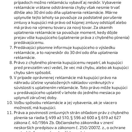
prípadoch možno reklamáciu vybaviť aj neskôr. Vybavenie
reklamácie vrátane odstránenia chyby však nesmie trvať
dlhšie ako 30 dní odo dňa uplatnenia reklamácie. Márne
uplynutie tejto lehoty sa považuje za podstatné porušenie
zmluvy a kupujúci má právo od kúpnej zmluvy odstúpiť alebo
má právo na výmenu tovaru za nový tovar. Za okamih
uplatnenia reklamácie sa považuje moment, kedy dôjde
prejav vôle kupujúceho (uplatnenie práva z chybného plnenia)
predávajúcemu.
Predávajúci písomne informuje kupujúceho o výsledku
reklamácie, a to najneskôr do 30 dní odo dňa uplatnenia
reklamácie.
Právo z chybného plnenia kupujúcemu nepatrí, ak kupujúci
pred prevzatím veci vedel, že vec má chybu, alebo ak kupujúci
chybu sám spôsobil.
V prípade oprávnenej reklamácie má kupujúci právo na
náhradu účelne vynaložených nákladov vzniknutých v
súvislosti s uplatnením reklamácie. Toto právo môže kupujúci
u predávajúceho uplatniť v lehote do jedného mesiaca po
uplynutí záručnej doby.
Voľbu spôsobu reklamácie a jej vybavenia, ak je viacero
možností, má kupujúci.
Práva a povinnosti zmluvných strán ohľadom práv z chybného
plnenia sa riadia § 499 až 510, § 596 až 600 a § 619 až 627
zákona č. 40/1964 Zb. Občianskeho zákonníka v znení
neskorších predpisov a zákonom č. 250/2007Z. z., o ochrane