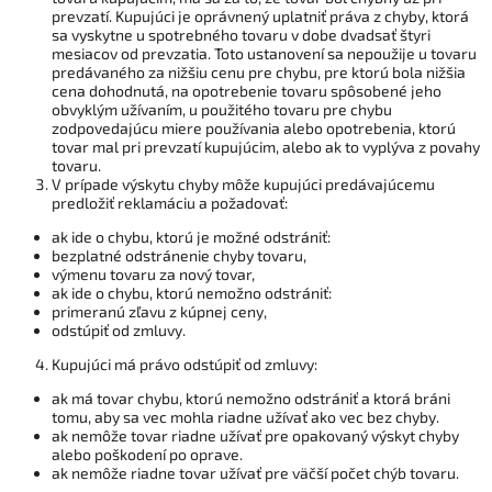
prevzatí. Kupujúci je oprávnený uplatniť práva z chyby, ktorá
sa vyskytne u spotrebného tovaru v dobe dvadsať štyri
mesiacov od prevzatia. Toto ustanovení sa nepoužije u tovaru
predávaného za nižšiu cenu pre chybu, pre ktorú bola nižšia
cena dohodnutá, na opotrebenie tovaru spôsobené jeho
obvyklým užívaním, u použitého tovaru pre chybu
zodpovedajúcu miere používania alebo opotrebenia, ktorú
tovar mal pri prevzatí kupujúcim, alebo ak to vyplýva z povahy
tovaru.
V prípade výskytu chyby môže kupujúci predávajúcemu
predložiť reklamáciu a požadovať:
ak ide o chybu, ktorú je možné odstrániť:
bezplatné odstránenie chyby tovaru,
výmenu tovaru za nový tovar,
ak ide o chybu, ktorú nemožno odstrániť:
primeranú zľavu z kúpnej ceny,
odstúpiť od zmluvy.
Kupujúci má právo odstúpiť od zmluvy:
ak má tovar chybu, ktorú nemožno odstrániť a ktorá bráni
tomu, aby sa vec mohla riadne užívať ako vec bez chyby.
ak nemôže tovar riadne užívať pre opakovaný výskyt chyby
alebo poškodení po oprave.
ak nemôže riadne tovar užívať pre väčší počet chýb tovaru.