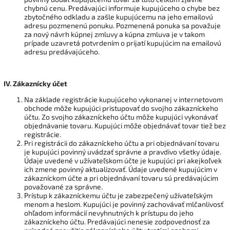
chybnú cenu. Predávajúci informuje kupujúceho o chybe bez
zbytočného odkladu a zašle kupujúcemu na jeho emailovú
adresu pozmenenú ponuku. Pozmenená ponuka sa považuje
za nový návrh kúpnej zmluvy a kúpna zmluva je v takom
prípade uzavretá potvrdením o prijatí kupujúcim na emailovú
adresu predávajúceho.
IV.
Zákaznícky účet
Na základe registrácie kupujúceho vykonanej v internetovom
obchode môže kupujúci pristupovať do svojho zákazníckeho
účtu. Zo svojho zákazníckeho účtu môže kupujúci vykonávať
objednávanie tovaru. Kupujúci môže objednávať tovar tiež bez
registrácie.
Pri registrácii do zákazníckeho účtu a pri objednávaní tovaru
je kupujúci povinný uvádzať správne a pravdivo všetky údaje.
Údaje uvedené v užívateľskom účte je kupujúci pri akejkoľvek
ich zmene povinný aktualizovať. Údaje uvedené kupujúcim v
zákazníckom účte a pri objednávaní tovaru sú predávajúcim
považované za správne.
Prístup k zákazníckemu účtu je zabezpečený užívateľským
menom a heslom. Kupujúci je povinný zachovávať mlčanlivosť
ohľadom informácií nevyhnutných k prístupu do jeho
zákazníckeho účtu. Predávajúci nenesie zodpovednosť za