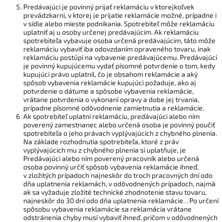
Predávajúci je povinný prijať reklamáciu v ktorejkoľvek
prevádzkarni, v ktorej je prijatie reklamácie možné, prípadne i
v sídle alebo mieste podnikania. Spotrebiteľ môže reklamáciu
uplatniť aj u osoby určenej predávajúcim. Ak reklamáciu
spotrebiteľa vybavuje osoba určená predávajúcim, táto môže
reklamáciu vybaviť iba odovzdaním opraveného tovaru, inak
reklamáciu postúpi na vybavenie predávajúcemu. Predávajúci
je povinný kupujúcemu vydať písomné potvrdenie o tom, kedy
kupujúci právo uplatnil, čo je obsahom reklamácie a aký
spôsob vybavenia reklamácie kupujúci požaduje, ako aj
potvrdenie o dátume a spôsobe vybavenia reklamácie,
vrátane potvrdenia o vykonaní opravy a dobe jej trvania,
prípadne písomné odôvodnenie zamietnutia a reklamácie.
Ak spotrebiteľ uplatní reklamáciu, predávajúci alebo ním
poverený zamestnanec alebo určená osoba je povinný poučiť
spotrebiteľa o jeho právach vyplývajúcich z chybného plnenia.
Na základe rozhodnutia spotrebiteľa, ktoré z práv
vyplývajúcich mu z chybného plnenia si uplatňuje, je
Predávajúci alebo ním poverený pracovník alebo určená
osoba povinný určiť spôsob vybavenia reklamácie ihneď,
v zložitých prípadoch najneskôr do troch pracovných dní odo
dňa uplatnenia reklamách, v odôvodnených prípadoch, najmä
ak sa vyžaduje zložité technické zhodnotenie stavu tovaru,
najneskôr do 30 dní odo dňa uplatnenia reklamácie. . Po určení
spôsobu vybavenia reklamácie sa reklamácia vrátane
odstránenia chyby musí vybaviť ihneď, pričom v odôvodnených