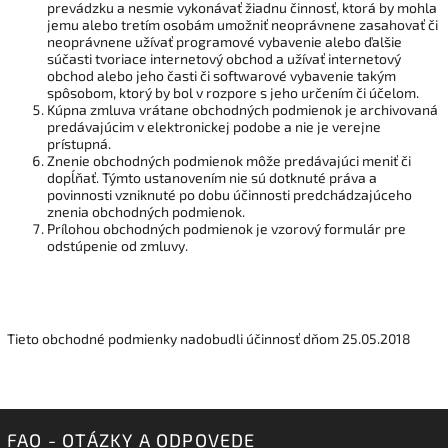
prevádzku a nesmie vykonávať žiadnu činnosť, ktorá by mohla
jemu alebo tretím osobám umožniť neoprávnene zasahovať či
neoprávnene užívať programové vybavenie alebo ďalšie
súčasti tvoriace internetový obchod a užívať internetový
obchod alebo jeho časti či softwarové vybavenie takým
spôsobom, ktorý by bol v rozpore s jeho určením či účelom.
Kúpna zmluva vrátane obchodných podmienok je archivovaná
predávajúcim v elektronickej podobe a nie je verejne
prístupná.
Znenie obchodných podmienok môže predávajúci meniť či
dopĺňať. Týmto ustanovením nie sú dotknuté práva a
povinnosti vzniknuté po dobu účinnosti predchádzajúceho
znenia obchodných podmienok.
Prílohou obchodných podmienok je vzorový formulár pre
odstúpenie od zmluvy.
Tieto obchodné podmienky nadobudli účinnosť dňom 25.05.2018
FAQ - OTÁZKY A ODPOVEDE