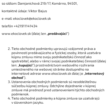
so sídlom: Damjanichová 219/17, Komárno, 94501,
kontaktné údaje: Viktor Bajus
e-mail: ekoclovek@ekoclovek.sk
telefón +421911141434
www.ekoclovek.sk (ďalej len „
predávajúci
“)
Tieto obchodné podmienky upravujú vzájomné práva a
povinnosti predávajúceho a fyzickej osoby, ktorá uzatvára
kúpnu zmluvu mimo svoju podnikateľskú činnosť ako
spotrebiteľ, alebo v rámci svojej podnikateľskej činnosti (ďalej
len: „
kupujúci
“) prostredníctvom webového rozhrania
umiestneného na webovej stránke dostupného na
internetové adrese www.ekoclovek.sk ďalej je „
internetový
obchod
“).
Ustanovenia obchodných podmienok sú neoddeliteľnou
súčasťou kúpnej zmluvy. Odchýlne dojednanie v kúpnej
zmluve má prednosť pred ustanoveniami týchto obchodných
podmienok.
Tieto obchodné podmienky a kúpna zmluva sa uzatvárajú
v slovenskom jazyku.