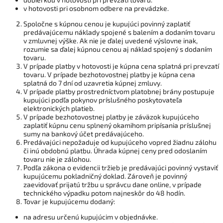
v hotovosti pri osobnom odbere na prevádzke.
Spoločne s kúpnou cenou je kupujúci povinný zaplatiť
predávajúcemu náklady spojené s balením a dodaním tovaru
v zmluvnej výške. Ak nie je ďalej uvedené výslovne inak,
rozumie sa ďalej kúpnou cenou aj náklad spojený s dodaním
tovaru.
V prípade platby v hotovosti je kúpna cena splatná pri prevzatí
tovaru. V prípade bezhotovostnej platby je kúpna cena
splatná do 7 dní od uzavretia kúpnej zmluvy.
V prípade platby prostredníctvom platobnej brány postupuje
kupujúci podľa pokynov príslušného poskytovateľa
elektronických platieb.
V prípade bezhotovostnej platby je záväzok kupujúceho
zaplatiť kúpnu cenu splnený okamihom pripísania príslušnej
sumy na bankový účet predávajúceho.
Predávajúci nepožaduje od kupujúceho vopred žiadnu zálohu
či inú obdobnú platbu. Úhrada kúpnej ceny pred odoslaním
tovaru nie je zálohou.
Podľa zákona o evidencii tržieb je predávajúci povinný vystaviť
kupujúcemu pokladničný doklad. Zároveň je povinný
zaevidovať prijatú tržbu u správcu dane online, v prípade
technického výpadku potom najneskôr do 48 hodín.
Tovar je kupujúcemu dodaný:
na adresu určenú kupujúcim v objednávke.