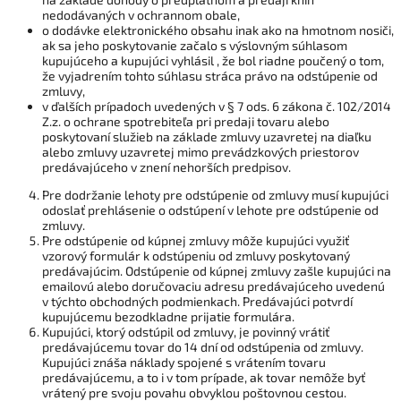
nedodávaných v ochrannom obale,
o dodávke elektronického obsahu inak ako na hmotnom nosiči,
ak sa jeho poskytovanie začalo s výslovným súhlasom
kupujúceho a kupujúci vyhlásil , že bol riadne poučený o tom,
že vyjadrením tohto súhlasu stráca právo na odstúpenie od
zmluvy,
v ďalších prípadoch uvedených v § 7 ods. 6 zákona č. 102/2014
Z.z. o ochrane spotrebiteľa pri predaji tovaru alebo
poskytovaní služieb na základe zmluvy uzavretej na diaľku
alebo zmluvy uzavretej mimo prevádzkových priestorov
predávajúceho v znení nehorších predpisov.
Pre dodržanie lehoty pre odstúpenie od zmluvy musí kupujúci
odoslať prehlásenie o odstúpení v lehote pre odstúpenie od
zmluvy.
Pre odstúpenie od kúpnej zmluvy môže kupujúci využiť
vzorový formulár k odstúpeniu od zmluvy poskytovaný
predávajúcim. Odstúpenie od kúpnej zmluvy zašle kupujúci na
emailovú alebo doručovaciu adresu predávajúceho uvedenú
v týchto obchodných podmienkach. Predávajúci potvrdí
kupujúcemu bezodkladne prijatie formulára.
Kupujúci, ktorý odstúpil od zmluvy, je povinný vrátiť
predávajúcemu tovar do 14 dní od odstúpenia od zmluvy.
Kupujúci znáša náklady spojené s vrátením tovaru
predávajúcemu, a to i v tom prípade, ak tovar nemôže byť
vrátený pre svoju povahu obvyklou poštovnou cestou.