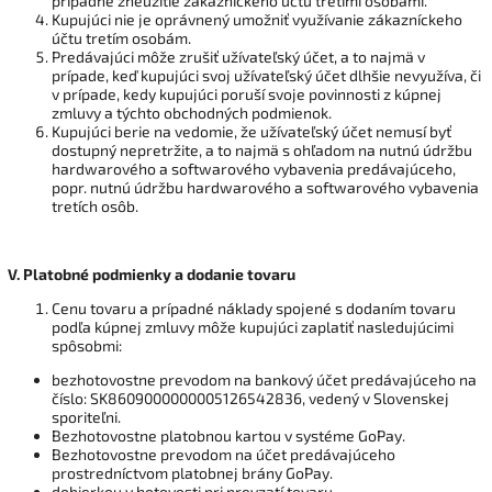
prípadné zneužitie zákazníckeho účtu tretími osobami.
Kupujúci nie je oprávnený umožniť využívanie zákazníckeho
účtu tretím osobám.
Predávajúci môže zrušiť užívateľský účet, a to najmä v
prípade, keď kupujúci svoj užívateľský účet dlhšie nevyužíva, či
v prípade, kedy kupujúci poruší svoje povinnosti z kúpnej
zmluvy a týchto obchodných podmienok.
Kupujúci berie na vedomie, že užívateľský účet nemusí byť
dostupný nepretržite, a to najmä s ohľadom na nutnú údržbu
hardwarového a softwarového vybavenia predávajúceho,
popr. nutnú údržbu hardwarového a softwarového vybavenia
tretích osôb.
V.
Platobné podmienky a dodanie tovaru
Cenu tovaru a prípadné náklady spojené s dodaním tovaru
podľa kúpnej zmluvy môže kupujúci zaplatiť nasledujúcimi
spôsobmi:
bezhotovostne prevodom na bankový účet predávajúceho na
číslo: SK8609000000005126542836, vedený v Slovenskej
sporiteľni.
Bezhotovostne platobnou kartou v systéme GoPay.
Bezhotovostne prevodom na účet predávajúceho
prostredníctvom platobnej brány GoPay.
dobierkou v hotovosti pri prevzatí tovaru.