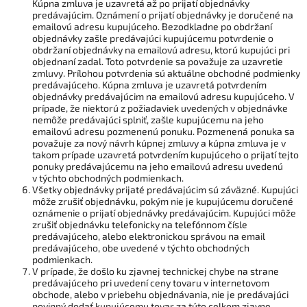
Kúpna zmluva je uzavretá až po prijatí objednávky
predávajúcim. Oznámení o prijatí objednávky je doručené na
emailovú adresu kupujúceho. Bezodkladne po obdržaní
objednávky zašle predávajúci kupujúcemu potvrdenie o
obdržaní objednávky na emailovú adresu, ktorú kupujúci pri
objednaní zadal. Toto potvrdenie sa považuje za uzavretie
zmluvy. Prílohou potvrdenia sú aktuálne obchodné podmienky
predávajúceho. Kúpna zmluva je uzavretá potvrdením
objednávky predávajúcim na emailovú adresu kupujúceho. V
prípade, že niektorú z požiadaviek uvedených v objednávke
nemôže predávajúci splniť, zašle kupujúcemu na jeho
emailovú adresu pozmenenú ponuku. Pozmenená ponuka sa
považuje za nový návrh kúpnej zmluvy a kúpna zmluva je v
takom prípade uzavretá potvrdením kupujúceho o prijatí tejto
ponuky predávajúcemu na jeho emailovú adresu uvedenú
v týchto obchodných podmienkach.
Všetky objednávky prijaté predávajúcim sú záväzné. Kupujúci
môže zrušiť objednávku, pokým nie je kupujúcemu doručené
oznámenie o prijatí objednávky predávajúcim. Kupujúci môže
zrušiť objednávku telefonicky na telefónnom čísle
predávajúceho, alebo elektronickou správou na email
predávajúceho, obe uvedené v týchto obchodných
podmienkach.
V prípade, že došlo ku zjavnej technickej chybe na strane
predávajúceho pri uvedení ceny tovaru v internetovom
obchode, alebo v priebehu objednávania, nie je predávajúci
povinný dodať kupujúcemu tovar za túto celkom zjavne