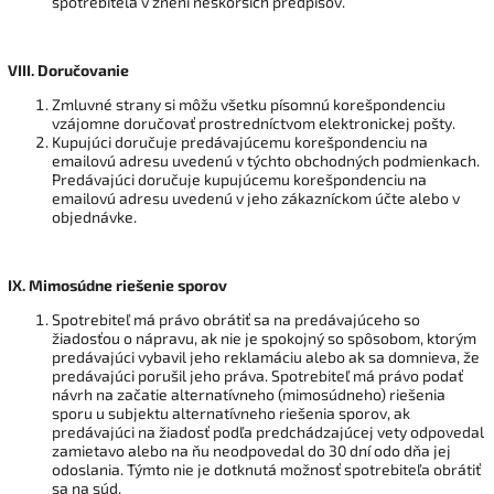
spotrebiteľa v znení neskorších predpisov.
VIII.
Doručovanie
Zmluvné strany si môžu všetku písomnú korešpondenciu
vzájomne doručovať prostredníctvom elektronickej pošty.
Kupujúci doručuje predávajúcemu korešpondenciu na
emailovú adresu uvedenú v týchto obchodných podmienkach.
Predávajúci doručuje kupujúcemu korešpondenciu na
emailovú adresu uvedenú v jeho zákazníckom účte alebo v
objednávke.
IX.
Mimosúdne riešenie sporov
Spotrebiteľ má právo obrátiť sa na predávajúceho so
žiadosťou o nápravu, ak nie je spokojný so spôsobom, ktorým
predávajúci vybavil jeho reklamáciu alebo ak sa domnieva, že
predávajúci porušil jeho práva. Spotrebiteľ má právo podať
návrh na začatie alternatívneho (mimosúdneho) riešenia
sporu u subjektu alternatívneho riešenia sporov, ak
predávajúci na žiadosť podľa predchádzajúcej vety odpovedal
zamietavo alebo na ňu neodpovedal do 30 dní odo dňa jej
odoslania. Týmto nie je dotknutá možnosť spotrebiteľa obrátiť
sa na súd.