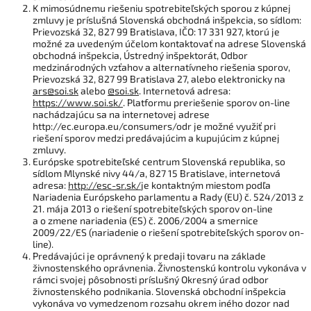
K mimosúdnemu riešeniu spotrebiteľských sporou z kúpnej
zmluvy je príslušná Slovenská obchodná inšpekcia, so sídlom:
Prievozská 32, 827 99 Bratislava, IČO: 17 331 927, ktorú je
možné za uvedeným účelom kontaktovať na adrese Slovenská
obchodná inšpekcia, Ústredný inšpektorát, Odbor
medzinárodných vzťahov a alternatívneho riešenia sporov,
Prievozská 32, 827 99 Bratislava 27, alebo elektronicky na
ars@soi.sk
alebo
@soi.sk
. Internetová adresa:
https://www.soi.sk/
. Platformu preriešenie sporov on-line
nachádzajúcu sa na internetovej adrese
http://ec.europa.eu/consumers/odr je možné využiť pri
riešení sporov medzi predávajúcim a kupujúcim z kúpnej
zmluvy.
Európske spotrebiteľské centrum Slovenská republika, so
sídlom Mlynské nivy 44/a, 827 15 Bratislave, internetová
adresa:
http://esc-sr.sk/
je kontaktným miestom podľa
Nariadenia Európskeho parlamentu a Rady (EU) č. 524/2013 z
21. mája 2013 o riešení spotrebiteľských sporov on-line
a o zmene nariadenia (ES) č. 2006/2004 a smernice
2009/22/ES (nariadenie o riešení spotrebiteľských sporov on-
line).
Predávajúci je oprávnený k predaji tovaru na základe
živnostenského oprávnenia. Živnostenskú kontrolu vykonáva v
rámci svojej pôsobnosti príslušný Okresný úrad odbor
živnostenského podnikania. Slovenská obchodní inšpekcia
vykonáva vo vymedzenom rozsahu okrem iného dozor nad