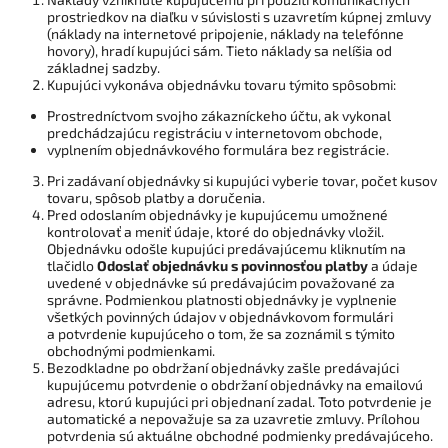
prostriedkov na diaľku v súvislosti s uzavretím kúpnej zmluvy
(náklady na internetové pripojenie, náklady na telefónne
hovory), hradí kupujúci sám. Tieto náklady sa nelíšia od
základnej sadzby.
Kupujúci vykonáva objednávku tovaru týmito spôsobmi:
Prostredníctvom svojho zákazníckeho účtu, ak vykonal
predchádzajúcu registráciu v internetovom obchode,
vyplnením objednávkového formulára bez registrácie.
Pri zadávaní objednávky si kupujúci vyberie tovar, počet kusov
tovaru, spôsob platby a doručenia.
Pred odoslaním objednávky je kupujúcemu umožnené
kontrolovať a meniť údaje, ktoré do objednávky vložil.
Objednávku odošle kupujúci predávajúcemu kliknutím na
tlačidlo
Odoslať objednávku s povinnosťou
platby
a údaje
uvedené v objednávke sú predávajúcim považované za
správne. Podmienkou platnosti objednávky je vyplnenie
všetkých povinných údajov v objednávkovom formulári
a potvrdenie kupujúceho o tom, že sa zoznámil s týmito
obchodnými podmienkami.
Bezodkladne po obdržaní objednávky zašle predávajúci
kupujúcemu potvrdenie o obdržaní objednávky na emailovú
adresu, ktorú kupujúci pri objednaní zadal. Toto potvrdenie je
automatické a nepovažuje sa za uzavretie zmluvy. Prílohou
potvrdenia sú aktuálne obchodné podmienky predávajúceho.