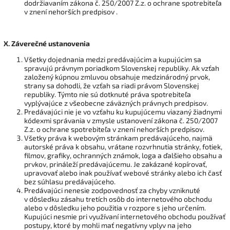
dodržiavaním zákona č. 250/2007 Z.z. o ochrane spotrebiteľa
v znení nehorších predpisov .
X.
Záverečné ustanovenia
Všetky dojednania medzi predávajúcim a kupujúcim sa
spravujú právnym poriadkom Slovenskej republiky. Ak vzťah
založený kúpnou zmluvou obsahuje medzinárodný prvok,
strany sa dohodli, že vzťah sa riadi právom Slovenskej
republiky. Týmto nie sú dotknuté práva spotrebiteľa
vyplývajúce z všeobecne záväzných právnych predpisov.
Predávajúci nie je vo vzťahu ku kupujúcemu viazaný žiadnymi
kódexmi správania v zmysle ustanovení zákona č. 250/2007
Z.z. o ochrane spotrebiteľa v znení nehorších predpisov.
Všetky práva k webovým stránkam predávajúceho, najmä
autorské práva k obsahu, vrátane rozvrhnutia stránky, fotiek,
filmov, grafiky, ochranných známok, loga a ďalšieho obsahu a
prvkov, prináleží predávajúcemu. Je zakázané kopírovať,
upravovať alebo inak používať webové stránky alebo ich časť
bez súhlasu predávajúceho.
Predávajúci nenesie zodpovednosť za chyby vzniknuté
v dôsledku zásahu tretích osôb do internetového obchodu
alebo v dôsledku jeho použitia v rozpore s jeho určením.
Kupujúci nesmie pri využívaní internetového obchodu používať
postupy, ktoré by mohli mať negatívny vplyv na jeho