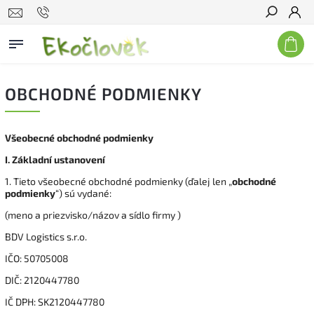
Hľadať
OBCHODNÉ PODMIENKY
Všeobecné obchodné podmienky
I.
Základní ustanovení
1. Tieto všeobecné obchodné podmienky (ďalej len „
obchodné
podmienky
“) sú vydané:
(meno a priezvisko/názov a sídlo firmy )
BDV Logistics s.r.o.
IČO: 50705008
DIČ: 2120447780
IČ DPH: SK2120447780