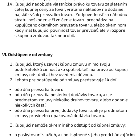
Kupujúci nadobúda vlastnícke právo ku tovaru zaplatením
celej kúpnej ceny za tovar, vrátane nákladov na dodanie,
najskôr však prevzatím tovaru. Zodpovednosť za náhodnú
stratu, poškodenie či zničenie tovaru prechádza na
kupujúceho okamihom prevzatia tovaru, alebo okamihom
kedy mal kupujúci povinnosť tovar prevziať, ale v rozpore
s kúpnou zmluvou tak neurobil.
VI.
Odstúpenie od zmluvy
Kupujúci, ktorý uzavrel kúpnu zmluvu mimo svoju
podnikateľskú činnosť ako spotrebiteľ, má právo od kúpnej
zmluvy odstúpiť aj bez uvedenia dôvodu.
Lehota pre odstúpenie od zmluvy predstavuje 14 dní
odo dňa prevzatia tovaru.
odo dňa prevzatia poslednej dodávky tovaru, ak je
predmetom zmluvy niekoľko druhov tovaru, alebo dodanie
niekoľkých častí.
odo dňa prevzatia prvej dodávky tovaru, ak je predmetom
zmluvy pravidelná opakovaná dodávka tovaru.
Kupujúci nemôže okrem iného odstúpiť od kúpnej zmluvy:
o poskytovaní služieb, ak boli splnené s jeho predchádzajúcim