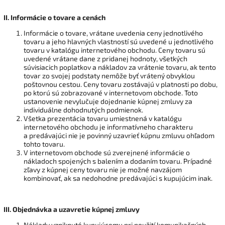
II.
Informácie o tovare a cenách
Informácie o tovare, vrátane uvedenia ceny jednotlivého
tovaru a jeho hlavných vlastností sú uvedené u jednotlivého
tovaru v katalógu internetového obchodu. Ceny tovaru sú
uvedené vrátane dane z pridanej hodnoty, všetkých
súvisiacich poplatkov a nákladov za vrátenie tovaru, ak tento
tovar zo svojej podstaty nemôže byť vrátený obvyklou
poštovnou cestou. Ceny tovaru zostávajú v platnosti po dobu,
po ktorú sú zobrazované v internetovom obchode. Toto
ustanovenie nevylučuje dojednanie kúpnej zmluvy za
individuálne dohodnutých podmienok.
Všetka prezentácia tovaru umiestnená v katalógu
internetového obchodu je informatívneho charakteru
a predávajúci nie je povinný uzavrieť kúpnu zmluvu ohľadom
tohto tovaru.
V internetovom obchode sú zverejnené informácie o
nákladoch spojených s balením a dodaním tovaru. Prípadné
zľavy z kúpnej ceny tovaru nie je možné navzájom
kombinovať, ak sa nedohodne predávajúci s kupujúcim inak.
III.
Objednávka a uzavretie kúpnej zmluvy
Náklady vzniknuté kupujúcemu pri použití komunikačných