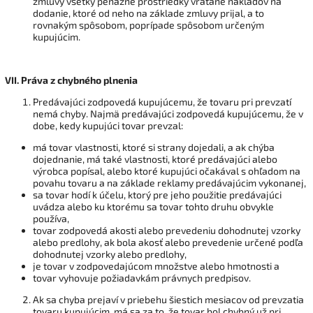
zmluvy všetky peňažné prostriedky vrátane nákladov na
dodanie, ktoré od neho na základe zmluvy prijal, a to
rovnakým spôsobom, poprípade spôsobom určeným
kupujúcim.
VII.
Práva z chybného plnenia
Predávajúci zodpovedá kupujúcemu, že tovaru pri prevzatí
nemá chyby. Najmä predávajúci zodpovedá kupujúcemu, že v
dobe, kedy kupujúci tovar prevzal:
má tovar vlastnosti, ktoré si strany dojedali, a ak chýba
dojednanie, má také vlastnosti, ktoré predávajúci alebo
výrobca popísal, alebo ktoré kupujúci očakával s ohľadom na
povahu tovaru a na základe reklamy predávajúcim vykonanej,
sa tovar hodí k účelu, ktorý pre jeho použitie predávajúci
uvádza alebo ku ktorému sa tovar tohto druhu obvykle
používa,
tovar zodpovedá akosti alebo prevedeniu dohodnutej vzorky
alebo predlohy, ak bola akosť alebo prevedenie určené podľa
dohodnutej vzorky alebo predlohy,
je tovar v zodpovedajúcom množstve alebo hmotnosti a
tovar vyhovuje požiadavkám právnych predpisov.
Ak sa chyba prejaví v priebehu šiestich mesiacov od prevzatia
tovaru kupujúcim, má sa za to, že tovar bol chybný už pri