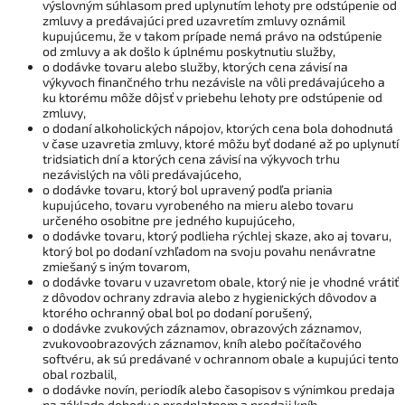
výslovným súhlasom pred uplynutím lehoty pre odstúpenie od
zmluvy a predávajúci pred uzavretím zmluvy oznámil
kupujúcemu, že v takom prípade nemá právo na odstúpenie
od zmluvy a ak došlo k úplnému poskytnutiu služby,
o dodávke tovaru alebo služby, ktorých cena závisí na
výkyvoch finančného trhu nezávisle na vôli predávajúceho a
ku ktorému môže dôjsť v priebehu lehoty pre odstúpenie od
zmluvy,
o dodaní alkoholických nápojov, ktorých cena bola dohodnutá
v čase uzavretia zmluvy, ktoré môžu byť dodané až po uplynutí
tridsiatich dní a ktorých cena závisí na výkyvoch trhu
nezávislých na vôli predávajúceho,
o dodávke tovaru, ktorý bol upravený podľa priania
kupujúceho, tovaru vyrobeného na mieru alebo tovaru
určeného osobitne pre jedného kupujúceho,
o dodávke tovaru, ktorý podlieha rýchlej skaze, ako aj tovaru,
ktorý bol po dodaní vzhľadom na svoju povahu nenávratne
zmiešaný s iným tovarom,
o dodávke tovaru v uzavretom obale, ktorý nie je vhodné vrátiť
z dôvodov ochrany zdravia alebo z hygienických dôvodov a
ktorého ochranný obal bol po dodaní porušený,
o dodávke zvukových záznamov, obrazových záznamov,
zvukovoobrazových záznamov, kníh alebo počítačového
softvéru, ak sú predávané v ochrannom obale a kupujúci tento
obal rozbalil,
o dodávke novín, periodík alebo časopisov s výnimkou predaja
na základe dohody o predplatnom a predaji kníh