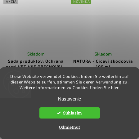
AKCIA
NOVINKA
Skladom
Skladom
Sada produktov: Ochrana
NATURA - Cicaví škodcovia
proti VRTIVKE ORECHOVEJ -
100 ml
veľkosť S
Diese Website verwendet Cookies. Indem Sie weiterhin auf
Do košíka
dieser Website surfen, stimmen Sie deren Verwendung zu.
Do košíka
Weitere Informationen zu Cookies finden Sie hier.
€3,50 bez DPH
€4,31
€27,56 bez DPH
/ ks
€33,90
Nastavenie
/ sada
€4,31 / 100 ml
Súhlasím
NOVINKA
NOVINKA
Odmietnuť
TIP