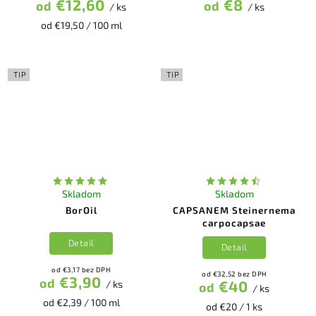
€12,60
€8
od
od
/ ks
/ ks
od €19,50 / 100 ml
TIP
TIP
Skladom
Skladom
BorOil
CAPSANEM Steinernema
carpocapsae
Detail
Detail
od €3,17 bez DPH
od €32,52 bez DPH
€3,90
od
€40
/ ks
od
/ ks
od €2,39 / 100 ml
od €20 / 1 ks