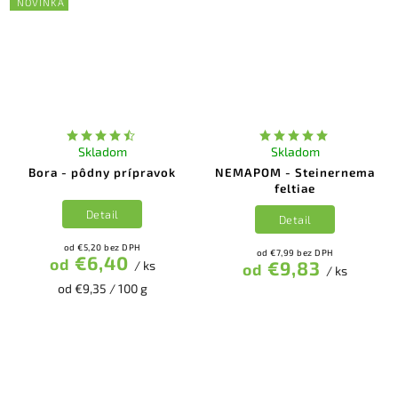
NOVINKA
Skladom
Skladom
Bora - pôdny prípravok
NEMAPOM - Steinernema
feltiae
Detail
Detail
od €5,20 bez DPH
od €7,99 bez DPH
€6,40
od
€9,83
/ ks
od
/ ks
od €9,35 / 100 g