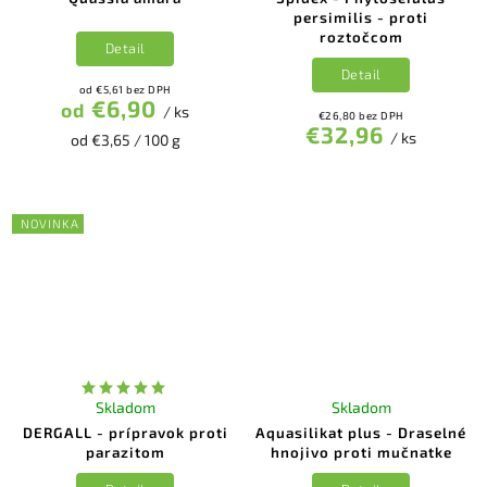
persimilis - proti
roztočcom
Detail
Detail
od €5,61 bez DPH
€6,90
od
/ ks
€26,80 bez DPH
€32,96
/ ks
od €3,65 / 100 g
NOVINKA
Skladom
Skladom
DERGALL - prípravok proti
Aquasilikat plus - Draselné
parazitom
hnojivo proti mučnatke