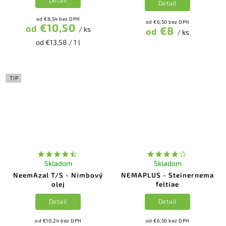
Detail
od €8,54 bez DPH
od €6,50 bez DPH
€10,50
od
€8
/ ks
od
/ ks
od €13,58 / 1 l
TIP
Skladom
Skladom
NeemAzal T/S - Nimbový
NEMAPLUS - Steinernema
olej
feltiae
Detail
Detail
od €10,24 bez DPH
od €6,50 bez DPH