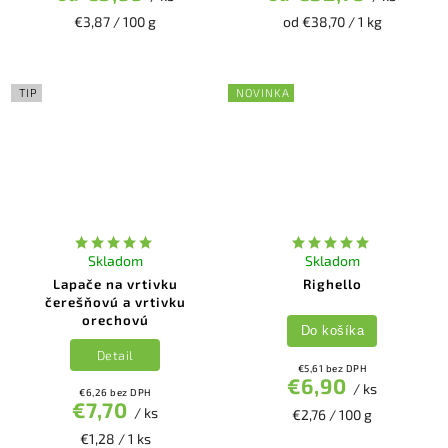
€3,87 / 100 g
od €38,70 / 1 kg
TIP
NOVINKA
Skladom
Skladom
Lapače na vrtivku
Righello
čerešňovú a vrtivku
orechovú
Do košíka
Detail
€5,61 bez DPH
€6,90
/ ks
€6,26 bez DPH
€7,70
/ ks
€2,76 / 100 g
€1,28 / 1 ks