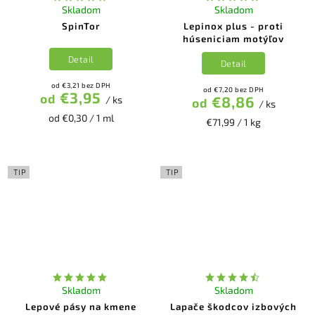
Skladom
Skladom
SpinTor
Lepinox plus - proti
húseniciam motýľov
Detail
Detail
od €3,21 bez DPH
od €7,20 bez DPH
€3,95
od
€8,86
/ ks
od
/ ks
od €0,30 / 1 ml
€71,99 / 1 kg
TIP
TIP
Skladom
Skladom
Lepové pásy na kmene
Lapače škodcov izbových