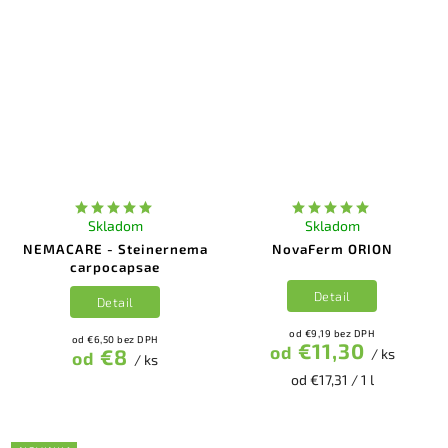
Skladom
Skladom
NEMACARE - Steinernema
NovaFerm ORION
carpocapsae
Detail
Detail
od €9,19 bez DPH
od €6,50 bez DPH
€11,30
od
€8
/ ks
od
/ ks
od €17,31 / 1 l