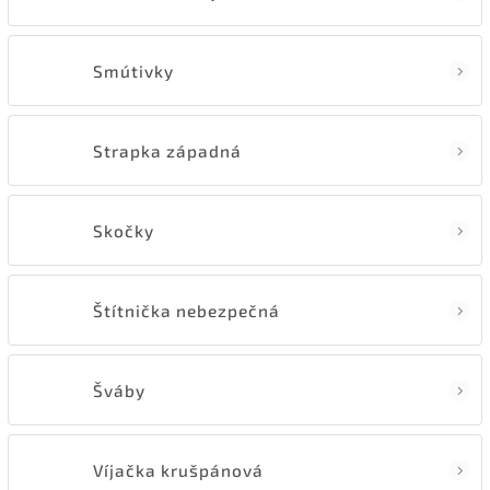
Smútivky
Strapka západná
Skočky
Štítnička nebezpečná
Šváby
Víjačka krušpánová