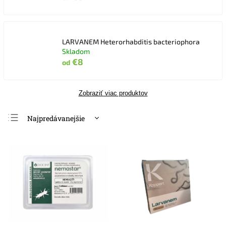
LARVANEM Heterorhabditis bacteriophora
Skladom
€8
od
Zobraziť viac produktov
Najpredávanejšie
Najlacnejšie
Najdrahšie
Abecedne