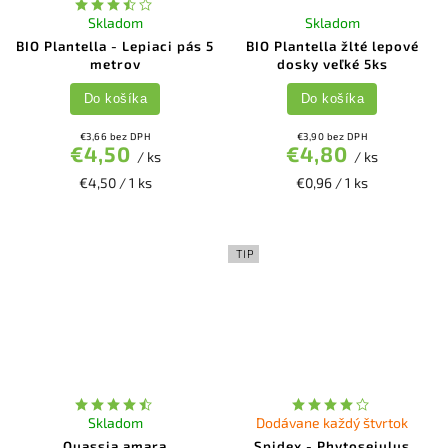
Skladom
Skladom
BIO Plantella - Lepiaci pás 5
BIO Plantella žlté lepové
metrov
dosky veľké 5ks
Do košíka
Do košíka
€3,66 bez DPH
€3,90 bez DPH
€4,50
€4,80
/ ks
/ ks
€4,50 / 1 ks
€0,96 / 1 ks
TIP
Skladom
Dodávane každý štvrtok
Quassia amara
Spidex - Phytoseiulus