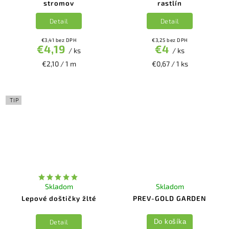
stromov
rastlín
Detail
Detail
€3,41 bez DPH
€3,25 bez DPH
€4,19
€4
/ ks
/ ks
€2,10 / 1 m
€0,67 / 1 ks
TIP
Skladom
Skladom
Lepové doštičky žlté
PREV-GOLD GARDEN
Detail
Do košíka