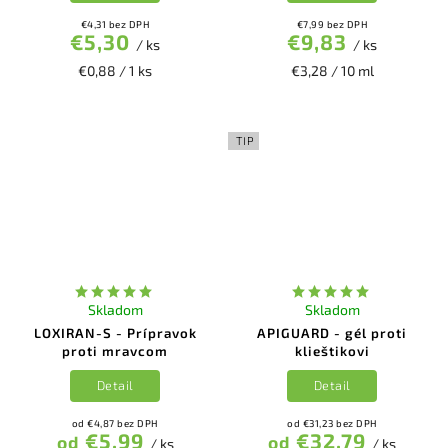
€4,31 bez DPH
€7,99 bez DPH
€5,30
€9,83
/ ks
/ ks
€0,88 / 1 ks
€3,28 / 10 ml
TIP
Skladom
Skladom
LOXIRAN-S - Prípravok
APIGUARD - gél proti
proti mravcom
klieštikovi
Detail
Detail
od €4,87 bez DPH
od €31,23 bez DPH
€5,99
€32,79
od
od
/ ks
/ ks