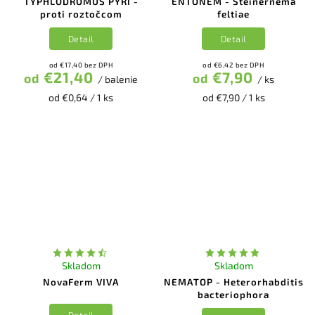
TYPHLODROMUS PYRI -
ENTONEM - Steinernema
proti roztočcom
feltiae
Detail
Detail
od €17,40 bez DPH
od €6,42 bez DPH
€21,40
€7,90
od
od
/ balenie
/ ks
od €0,64 / 1 ks
od €7,90 / 1 ks
Skladom
Skladom
NovaFerm VIVA
NEMATOP - Heterorhabditis
bacteriophora
Detail