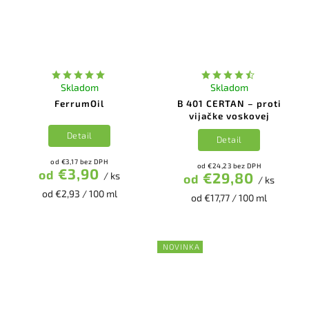
Skladom
Skladom
FerrumOil
B 401 CERTAN – proti
vijačke voskovej
Detail
Detail
od €3,17 bez DPH
od €24,23 bez DPH
€3,90
od
€29,80
/ ks
od
/ ks
od €2,93 / 100 ml
od €17,77 / 100 ml
NOVINKA