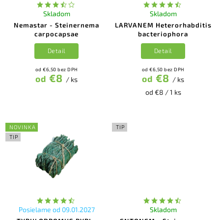
Skladom
Skladom
Nemastar - Steinernema
LARVANEM Heterorhabditis
carpocapsae
bacteriophora
Detail
Detail
od €6,50 bez DPH
od €6,50 bez DPH
€8
€8
od
od
/ ks
/ ks
od €8 / 1 ks
NOVINKA
TIP
TIP
Posielame od 09.01.2027
Skladom