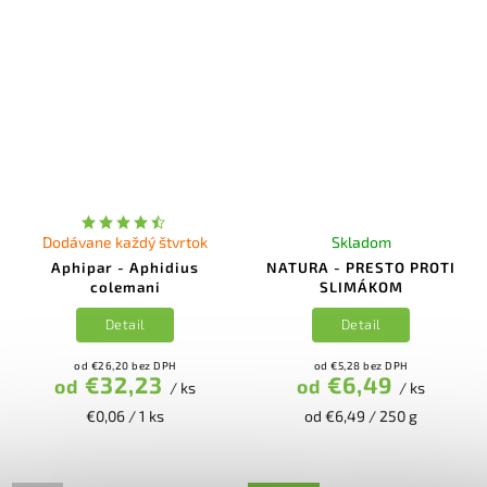
Dodávane každý štvrtok
Skladom
Aphipar - Aphidius
NATURA - PRESTO PROTI
colemani
SLIMÁKOM
Detail
Detail
od €26,20 bez DPH
od €5,28 bez DPH
€32,23
€6,49
od
od
/ ks
/ ks
€0,06 / 1 ks
od €6,49 / 250 g