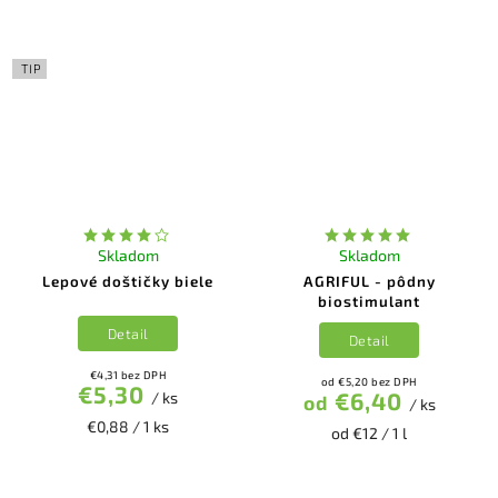
TIP
Skladom
Skladom
Lepové doštičky biele
AGRIFUL - pôdny
biostimulant
Detail
Detail
€4,31 bez DPH
od €5,20 bez DPH
€5,30
€6,40
/ ks
od
/ ks
€0,88 / 1 ks
od €12 / 1 l