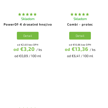
Skladom
Skladom
PowerOf-K draselné hnojivo
Combi - protec
Detail
Detail
od €2,60 bez DPH
od €10,86 bez DPH
€3,20
€13,36
od
od
/ ks
/ ks
od €0,89 / 100 ml
od €6,41 / 100 ml