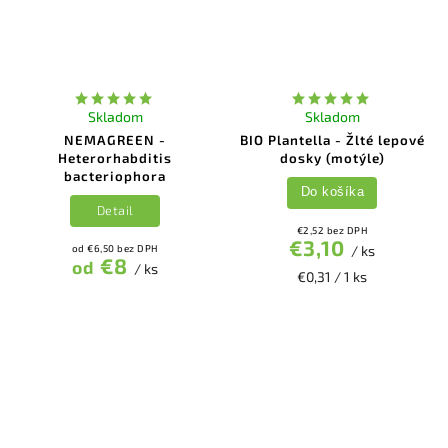
Skladom
Skladom
NEMAGREEN -
BIO Plantella - Žlté lepové
Heterorhabditis
dosky (motýle)
bacteriophora
Do košíka
Detail
€2,52 bez DPH
€3,10
od €6,50 bez DPH
/ ks
€8
od
/ ks
€0,31 / 1 ks