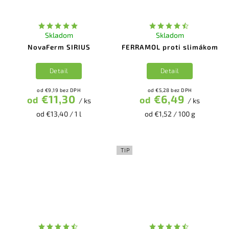
Skladom
Skladom
NovaFerm SIRIUS
FERRAMOL proti slimákom
Detail
Detail
od €9,19 bez DPH
od €5,28 bez DPH
€11,30
€6,49
od
od
/ ks
/ ks
od €13,40 / 1 l
od €1,52 / 100 g
TIP