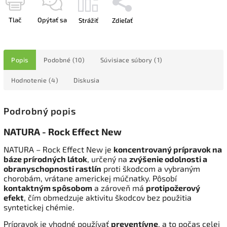
Tlač
Opýtať sa
Strážiť
Zdieľať
Popis
Podobné (10)
Súvisiace súbory (1)
Hodnotenie (4)
Diskusia
Podrobný popis
NATURA - Rock Effect New
NATURA – Rock Effect New je
koncentrovaný prípravok na
báze prírodných látok
, určený na
zvýšenie odolnosti a
obranyschopnosti rastlín
proti škodcom a vybraným
chorobám, vrátane americkej múčnatky. Pôsobí
kontaktným spôsobom
a zároveň má
protipožerový
efekt
, čím obmedzuje aktivitu škodcov bez použitia
syntetickej chémie.
Prípravok je vhodné používať
preventívne
, a to počas celej