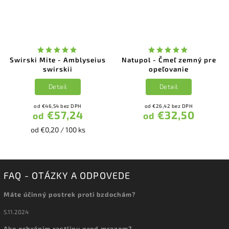
Swirski Mite - Amblyseius
Natupol - Čmeľ zemný pre
swirskii
opeľovanie
Detail
Detail
od €46,54 bez DPH
od €26,42 bez DPH
€57,24
€32,50
od
od
od €0,20 / 100 ks
FAQ - OTÁZKY A ODPOVEDE
Máte účinný postrek proti bzdochám?
5.11.2024
Ako ochránim rastliny pred mrazom?