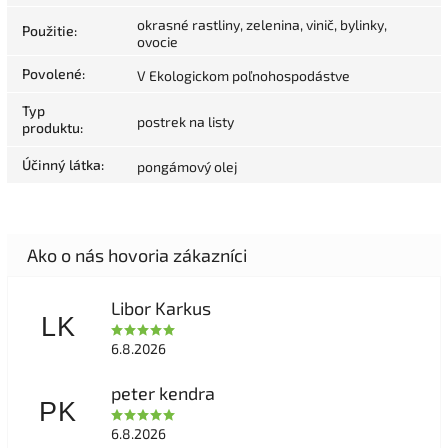
okrasné rastliny, zelenina, vinič, bylinky,
Použitie
:
ovocie
Povolené
:
V Ekologickom poľnohospodástve
Typ
postrek na listy
produktu
:
Účinný látka
:
pongámový olej
Libor Karkus
LK
6.8.2026
peter kendra
PK
6.8.2026