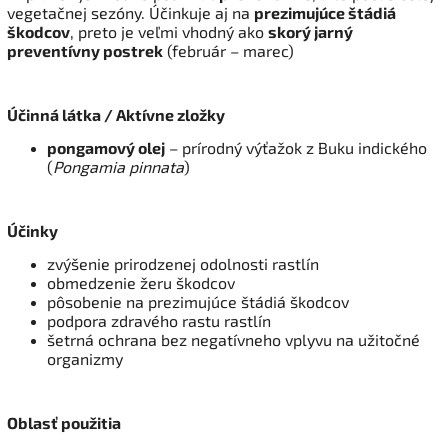
vegetačnej sezóny. Účinkuje aj na
prezimujúce štádiá
škodcov
, preto je veľmi vhodný ako
skorý jarný
preventívny postrek
(február – marec)
Účinná látka / Aktívne zložky
pongamový olej
– prírodný výťažok z Buku indického
(
Pongamia pinnata
)
Účinky
zvýšenie prirodzenej odolnosti rastlín
obmedzenie žeru škodcov
pôsobenie na prezimujúce štádiá škodcov
podpora zdravého rastu rastlín
šetrná ochrana bez negatívneho vplyvu na užitočné
organizmy
Oblasť použitia