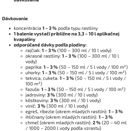
Dávkovanie
koncentrácia
1 – 3 %
podľa typu rastliny
1 balenie vystačí približne na 3,3 – 10 l aplikačnej
kvapaliny
odporúčané dávky podľa plodiny:
rajčiak:
1 – 3 %
(100 – 300 ml / 10 l vody)
okrasné rastliny:
1 – 3 %
(100 – 300 ml / 10 l
vody)
paprika:
1 – 3 %
(50 – 150 ml / 5 l vody / 100 m²)
uhorky:
1 – 3 %
(50 – 150 ml / 5 l vody / 100 m²)
tekvica, cuketa:
1 – 3 %
(50 – 150 ml / 5 l vody /
100 m²)
fazuľa:
1 – 3 %
(50 – 150 ml / 5 l vody / 100 m²)
jadroviny:
3 %
(300 ml / 10 l vody)
kôstkoviny:
3 %
(300 ml / 10 l vody)
vinič:
3 %
(300 ml / 10 l vody)
egreš, ríbezle (okrem mladých rastlín):
1 – 3 %
ihličnany (okrem mladých rastlín):
1 – 3 %
chmeľ (okrem mladých rastlín):
2 %
(20 – 40 ml
/ 1000 – 2000 l vody podľa vzrastu)