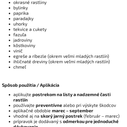
okrasné rastliny
bylinky
paprika
paradajky
uhorky
tekvice a cukety
fazuľa
jadroviny
kôstkoviny
vinič
egreše a ríbezle (okrem veľmi mladých rastlín)
ihličnaté dreviny (okrem veľmi mladých rastlín)
chmeľ
Spôsob použitia / Aplikácia
aplikujte
postrekom na listy a nadzemné časti
rastlín
používajte
preventívne
alebo pri výskyte škodcov
aplikačné obdobie
marec – september
vhodné aj na
skorý jarný postrek
(február – marec)
prípravok je dodávaný s
odmerkou pre jednoduché
dávkovanie