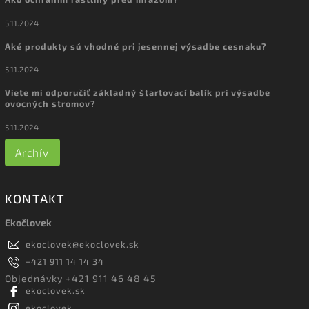
5.11.2024
Aké produkty sú vhodné pri jesennej výsadbe cesnaku?
5.11.2024
Viete mi odporučiť základný štartovací balík pri výsadbe
ovocných stromov?
5.11.2024
Archív
KONTAKT
Ekočlovek
ekoclovek
@
ekoclovek.sk
+421 911 14 14 34
Objednávky +421 911 46 48 45
ekoclovek.sk
ekoclovek