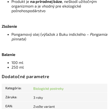
Produkt je
na prírodnej báze
, neškodí užitočným
organizmom a je vhodný pre ekologické
poľnohospodárstvo
Zloženie
Pongamový olej (výťažok z Buku indického –
Pongamia
pinnata
)
Balenie
100 ml
250 ml
Dodatočné parametre
Kategória
:
Biologické postreky
Záruka
:
3 roky
EAN
:
Zvoľte variant