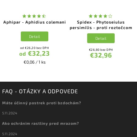
Aphipar - Aphidius colemani
Spidex - Phytoseiulus
persimilis - proti roztočcom
Detail
Detail
od €26,20 bez DPH
€26,80 bez DPH
€32,23
od
€32,96
€0,06 / 1 ks
FAQ - OTÁZKY A ODPOVEDE
Máte účinný postrek proti bzdochám?
5.11.2024
Ako ochránim rastliny pred mrazom?
5.11.2024