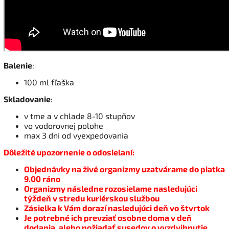
Balenie
:
100 ml fľaška
Skladovanie
:
v tme a v chlade 8-10 stupňov
vo vodorovnej polohe
max 3 dni od vyexpedovania
Dôležité upozornenie o odosielaní:
Objednávky na živé organizmy uzatvárame do piatka
9.00 ráno
Organizmy následne rozosielame nasledujúci
týždeň v stredu kuriérskou službou
Zásielka k Vám dorazí nasledujúci deň vo štvrtok
Je potrebné ich prevziať osobne doma v deň
dodania, alebo požiadať susedov o vyzdvihnutie