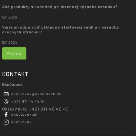
Aké produkty sú vhodné pri jesennej výsadbe cesnaku?
5.11.2024
Viete mi odporučiť základný štartovací balík pri výsadbe
ovocných stromov?
5.11.2024
Archív
KONTAKT
Ekočlovek
ekoclovek
@
ekoclovek.sk
+421 911 14 14 34
Objednávky +421 911 46 48 45
ekoclovek.sk
ekoclovek