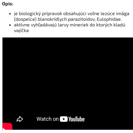
Opis:
je biologický prípravok obsahujúci voľne lezúce imága
(dospelce) blanokrídlych parazitoidov, Eulophidae.
aktívne vyhľadávajú larvy mineriek do ktorých kladú
vajíčka