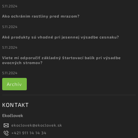
5.11.2024
Ako ochránim rastliny pred mrazom?
5.11.2024
Aké produkty sú vhodné pri jesennej výsadbe cesnaku?
5.11.2024
Viete mi odporučiť základný štartovací balík pri výsadbe
ovocných stromov?
5.11.2024
Archív
KONTAKT
Ekočlovek
ekoclovek
@
ekoclovek.sk
+421 911 14 14 34