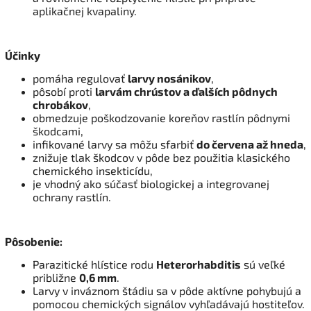
aplikačnej kvapaliny.
Účinky
pomáha regulovať
larvy nosánikov
,
pôsobí proti
larvám chrústov a ďalších pôdnych
chrobákov
,
obmedzuje poškodzovanie koreňov rastlín pôdnymi
škodcami,
infikované larvy sa môžu sfarbiť
do červena až hneda
,
znižuje tlak škodcov v pôde bez použitia klasického
chemického insekticídu,
je vhodný ako súčasť biologickej a integrovanej
ochrany rastlín.
Pôsobenie:
Parazitické hlístice rodu
Heterorhabditis
sú veľké
približne
0,6 mm
.
Larvy v inváznom štádiu sa v pôde aktívne pohybujú a
pomocou chemických signálov vyhľadávajú hostiteľov.