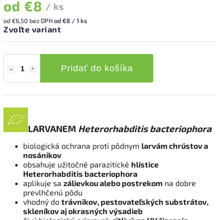
od
€8
/ ks
od
€6,50
bez DPH
od €8 / 1 ks
Zvoľte variant
Pridať do košíka
LARVANEM
Heterorhabditis bacteriophora
biologická ochrana proti pôdnym
larvám chrústov a
nosánikov
obsahuje užitočné parazitické
hlístice
Heterorhabditis bacteriophora
aplikuje sa
zálievkou alebo postrekom
na dobre
prevlhčenú pôdu
vhodný do
trávnikov, pestovateľských substrátov,
skleníkov aj okrasných výsadieb