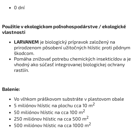
0 dní
Použitie v ekologickom poľnohospodárstve / ekologické
vlastnosti
LARVANEM
je biologický prípravok založený na
prirodzenom pôsobení užitočných hlístic proti pôdnym
škodcom.
Pomáha znižovať potrebu chemických insekticídov a je
vhodný ako súčasť integrovanej biologickej ochrany
rastlín.
Balenie:
Vo vlhkom práškovom substráte v plastovom obale
2
5 miliónov hlístic na plochu cca 10
m
2
50 miliónov hlístic na cca 100
m
2
250 miliónov hlístic na cca 500 m
2
500 miliónov hlístic na cca 1000 m