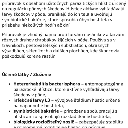
prípravok s obsahom užitočných parazitických hlístic určený
na reguláciu pôdnych škodcov. Hlístice aktívne vyhľadávajú
larvy škodcov v pôde, prenikajú do ich tela a uvoľňujú
symbiotické baktérie, ktoré spôsobia úhyn hostiteľa v
priebehu niekoľkých hodín až dní.
Prípravok je vhodný najmä proti larvám nosánikov a larvám
rôznych druhov chrobákov žijúcich v pôde. Používa sa v
trávnikoch, pestovateľských substrátoch, okrasných
výsadbách, skleníkoch a ďalších plochách, kde škodcovia
poškodzujú korene rastlín.
Účinné látky / Zloženie
Heterorhabditis bacteriophora
– entomopatogénne
parazitické hlístice, ktoré aktívne vyhľadávajú larvy
škodcov v pôde,
infekčné larvy L3
– vývojové štádium hlístic určené
na napadnutie hostiteľa,
symbiotické baktérie
– prirodzene spolupracujú s
hlísticami a spôsobujú rozklad tkanív hostiteľa,
biologicky rozložiteľný nosič
– zabezpečuje stabilitu
a rovnomerné rozptýlenie hlístic pri príprave