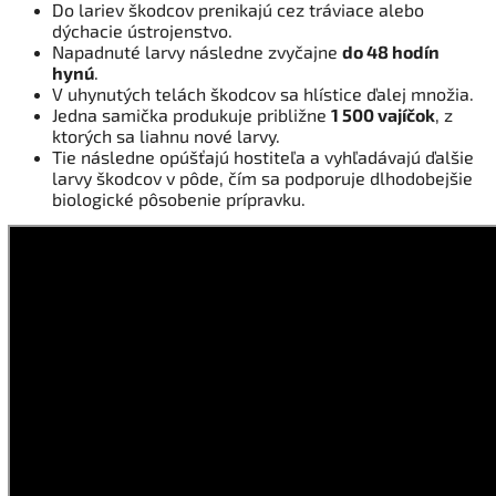
Do lariev škodcov prenikajú cez tráviace alebo
dýchacie ústrojenstvo.
Napadnuté larvy následne zvyčajne
do 48 hodín
hynú
.
V uhynutých telách škodcov sa hlístice ďalej množia.
Jedna samička produkuje približne
1 500 vajíčok
, z
ktorých sa liahnu nové larvy.
Tie následne opúšťajú hostiteľa a vyhľadávajú ďalšie
larvy škodcov v pôde, čím sa podporuje dlhodobejšie
biologické pôsobenie prípravku.