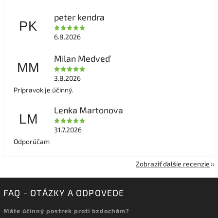
peter kendra
PK
6.8.2026
Milan Medveď
MM
3.8.2026
Prípravok je účinný.
Lenka Martonova
LM
31.7.2026
Odporúčam
Zobraziť ďalšie recenzie
FAQ - OTÁZKY A ODPOVEDE
Máte účinný postrek proti bzdochám?