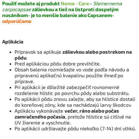
Použiť možete aj produkt
Nema - Care
-
Steinernema
carpocapsae
zálievkou a tiež na list
proti dospelým
nosánikom- je to menšie balenie ako Capsanem-
odporúčame
Aplikácia
Prípravok sa aplikuje
zálievkou alebo postrekom na
pôdu
.
Pred aplikáciou pôdu dobre prevlhčite.
Obsah balenia rozmiešajte vo vode podľa návodu a
pripravenú aplikačnú kvapalinu použite ihneď po
príprave.
Pri aplikácii je dôležité zabezpečiť rovnomerné
rozdelenie hlístic po povrchu pôdy alebo substrátu.
Po aplikácii pôdu znovu zalejte, aby sa hlístice dostali
do koreňovej zóny, kde sa nachádzajú larvy škodcov.
Aplikáciu vykonávajte
večer, ráno alebo počas
zamračeného počasia
, pretože hlístice sú citlivé na
UV žiarenie a vyschnutie.
Po aplikácii udržiavajte pôdu niekoľko (7-14) dní vlhkú.