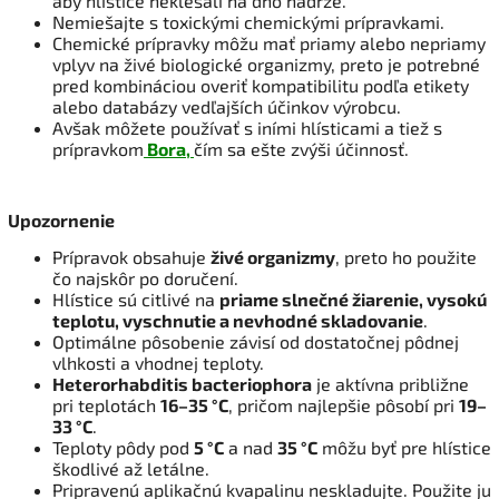
aby hlístice neklesali na dno nádrže.
Nemiešajte s toxickými chemickými prípravkami.
Chemické prípravky môžu mať priamy alebo nepriamy
vplyv na živé biologické organizmy, preto je potrebné
pred kombináciou overiť kompatibilitu podľa etikety
alebo databázy vedľajších účinkov výrobcu.
Avšak môžete používať s iními hlísticami a tiež s
prípravkom
Bora,
čím sa ešte zvýši účinnosť.
Upozornenie
Prípravok obsahuje
živé organizmy
, preto ho použite
čo najskôr po doručení.
Hlístice sú citlivé na
priame slnečné žiarenie, vysokú
teplotu, vyschnutie a nevhodné skladovanie
.
Optimálne pôsobenie závisí od dostatočnej pôdnej
vlhkosti a vhodnej teploty.
Heterorhabditis bacteriophora
je aktívna približne
pri teplotách
16–35 °C
, pričom najlepšie pôsobí pri
19–
33 °C
.
Teploty pôdy pod
5 °C
a nad
35 °C
môžu byť pre hlístice
škodlivé až letálne.
Pripravenú aplikačnú kvapalinu neskladujte. Použite ju