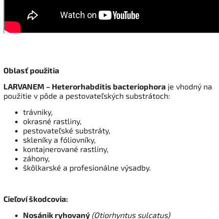
O
blasť použitia
LARVANEM – Heterorhabditis bacteriophora
je vhodný na
použitie v pôde a pestovateľských substrátoch:
trávniky,
okrasné rastliny,
pestovateľské substráty,
skleníky a fóliovníky,
kontajnerované rastliny,
záhony,
škôlkarské a profesionálne výsadby.
Cieľoví škodcovia:
Nosánik ryhovaný
(Otiorhyntus sulcatus)