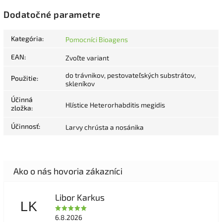
Dodatočné parametre
Kategória
:
Pomocníci Bioagens
EAN
:
Zvoľte variant
do trávnikov, pestovateľských substrátov,
Použitie
:
skleníkov
Účinná
Hlístice Heterorhabditis megidis
zložka
:
Účinnosť
:
Larvy chrústa a nosánika
Libor Karkus
LK
6.8.2026