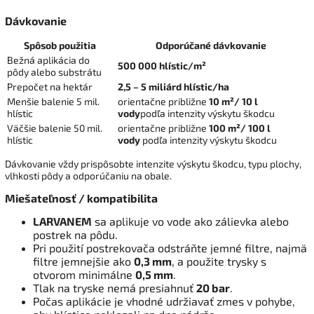
Dávkovanie
Spôsob použitia
Odporúčané dávkovanie
Bežná aplikácia do
500 000 hlístic/m²
pôdy alebo substrátu
Prepočet na hektár
2,5 – 5 miliárd hlístic/ha
Menšie balenie 5 mil.
orientačne približne
10 m²/ 10 l
hlístic
vody
podľa intenzity výskytu škodcu
Väčšie balenie 50 mil.
orientačne približne
100 m²/ 100 l
hlístic
vody
podľa intenzity výskytu škodcu
Dávkovanie vždy prispôsobte intenzite výskytu škodcu, typu plochy,
vlhkosti pôdy a odporúčaniu na obale.
Miešateľnosť / kompatibilita
LARVANEM
sa aplikuje vo vode ako zálievka alebo
postrek na pôdu.
Pri použití postrekovača odstráňte jemné filtre, najmä
filtre jemnejšie ako
0,3 mm
, a použite trysky s
otvorom minimálne
0,5 mm
.
Tlak na tryske nemá presiahnuť
20 bar
.
Počas aplikácie je vhodné udržiavať zmes v pohybe,