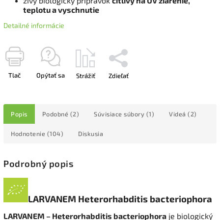
živý biologický prípravok
citlivý na UV žiarenie,
teplotu a vyschnutie
Detailné informácie
Tlač
Opýtať sa
Strážiť
Zdieľať
Popis
Podobné (2)
Súvisiace súbory (1)
Videá (2)
Hodnotenie (104)
Diskusia
Podrobný popis
LARVANEM Heterorhabditis bacteriophora
LARVANEM – Heterorhabditis bacteriophora
je biologický