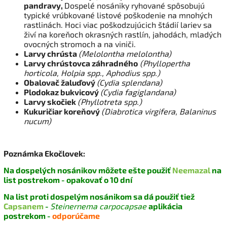
pandravy,
Dospelé nosániky ryhované spôsobujú
typické vrúbkované listové poškodenie na mnohých
rastlinách. Hoci viac poškodzujúcich štádií lariev sa
živí na koreňoch okrasných rastlín, jahodách, mladých
ovocných stromoch a na viniči.
Larvy chrústa
(Melolontha melolontha)
Larvy chrústovca záhradného
(Phyllopertha
horticola, Holpia spp., Aphodius spp.)
Obalovač žaluďový
(Cydia splendana)
Plodokaz bukvicový
(Cydia fagiglandana)
Larvy skočiek
(Phyllotreta spp.)
Kukuričiar koreňový
(Diabrotica virgifera, Balaninus
nucum)
Poznámka Ekočlovek:
Na dospelých nosánikov môžete ešte použiť
Neemazal
na
list postrekom - opakovať o 10 dní
Na list proti dospelým nosánikom sa dá použiť tiež
Capsanem
-
Steinernema carpocapsae
aplikácia
postrekom -
odporúčame