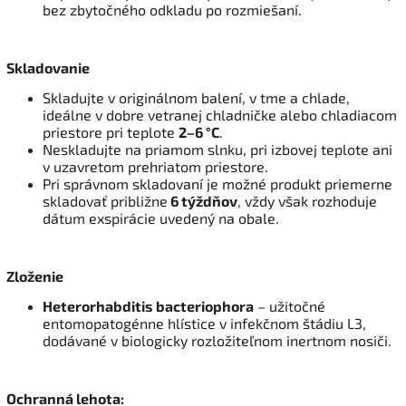
bez zbytočného odkladu po rozmiešaní.
Skladovanie
Skladujte v originálnom balení, v tme a chlade,
ideálne v dobre vetranej chladničke alebo chladiacom
priestore pri teplote
2–6 °C
.
Neskladujte na priamom slnku, pri izbovej teplote ani
v uzavretom prehriatom priestore.
Pri správnom skladovaní je možné produkt priemerne
skladovať približne
6 týždňov
, vždy však rozhoduje
dátum exspirácie uvedený na obale.
Zloženie
Heterorhabditis bacteriophora
– užitočné
entomopatogénne hlístice v infekčnom štádiu L3,
dodávané v biologicky rozložiteľnom inertnom nosiči.
Ochranná lehota: