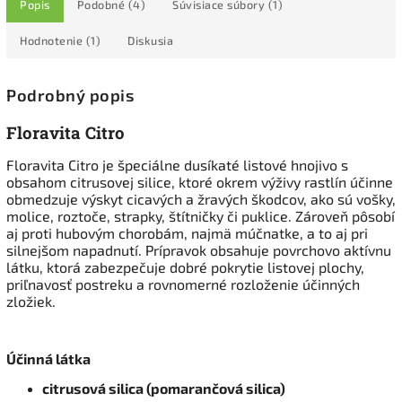
Popis
Podobné (4)
Súvisiace súbory (1)
Hodnotenie (1)
Diskusia
Podrobný popis
Floravita Citro
Floravita Citro je špeciálne dusíkaté listové hnojivo s
obsahom citrusovej silice, ktoré okrem výživy rastlín účinne
obmedzuje výskyt cicavých a žravých škodcov, ako sú vošky,
molice, roztoče, strapky, štítničky či puklice. Zároveň pôsobí
aj proti hubovým chorobám, najmä múčnatke, a to aj pri
silnejšom napadnutí. Prípravok obsahuje povrchovo aktívnu
látku, ktorá zabezpečuje dobré pokrytie listovej plochy,
priľnavosť postreku a rovnomerné rozloženie účinných
zložiek.
Účinná látka
citrusová silica (pomarančová silica)