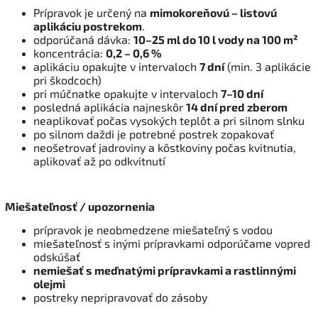
Prípravok je určený na
mimokoreňovú – listovú
aplikáciu postrekom
.
odporúčaná dávka:
10–25 ml do 10 l vody na 100 m²
koncentrácia:
0,2 – 0,6 %
aplikáciu opakujte v intervaloch
7 dní
(min. 3 aplikácie
pri škodcoch)
pri múčnatke opakujte v intervaloch
7–10 dní
posledná aplikácia najneskôr
14 dní pred zberom
neaplikovať počas vysokých teplôt a pri silnom slnku
po silnom daždi je potrebné postrek zopakovať
neošetrovať jadroviny a kôstkoviny počas kvitnutia,
aplikovať až po odkvitnutí
Miešateľnosť / upozornenia
prípravok je neobmedzene miešateľný s vodou
miešateľnosť s inými prípravkami odporúčame vopred
odskúšať
nemiešať s meďnatými prípravkami a rastlinnými
olejmi
postreky nepripravovať do zásoby