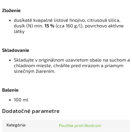
Zloženie
dusíkaté kvapalné listové hnojivo, citrusová silica,
dusík (N) min.
15 %
(cca 160 g/l), povrchovo aktívne
látky
Skladovanie
Skladujte v originálnom uzavretom obale na suchom a
chladnom mieste, chráňte pred mrazom a priamym
slnečným žiarením.
Balenie
100 ml
Dodatočné parametre
Kategória
:
Použitie proti škodcom