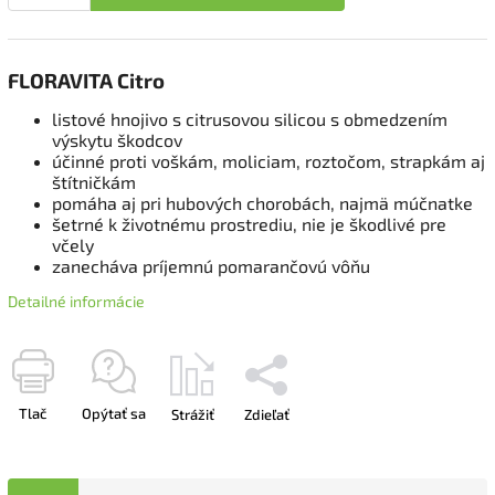
FLORAVITA Citro
listové hnojivo s citrusovou silicou s obmedzením
výskytu škodcov
účinné proti voškám, moliciam, roztočom, strapkám aj
štítničkám
pomáha aj pri hubových chorobách, najmä múčnatke
šetrné k životnému prostrediu, nie je škodlivé pre
včely
zanecháva príjemnú pomarančovú vôňu
Detailné informácie
Tlač
Opýtať sa
Strážiť
Zdieľať