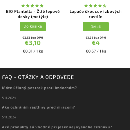
BIO Plantella - Žlté lepové
Lapače škodcov izbových
dosky (motýle)
rastlín
Detail
Do košíka
€2,52 bez DPH
€3,25 bez DPH
€3,10
€4
€0,31 / 1 ks
€0,67 / 1 ks
FAQ - OTÁZKY A ODPOVEDE
Máte účinný postrek proti bzdochám?
5.11.2024
Ako ochránim rastliny pred mrazom?
5.11.2024
Aké produkty sú vhodné pri jesennej výsadbe cesnaku?