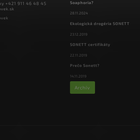
Soaphoria?
y +421 911 46 48 45
ovek.sk
28.11.2024
ovek
Ekologická drogéria SONETT
23.12.2019
SONETT certifikáty
22.11.2019
Prečo Sonett?
14.11.2019
Archív