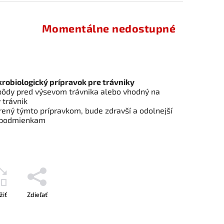
Momentálne nedostupné
krobiologický prípravok pre trávniky
pôdy pred výsevom trávnika alebo vhodný na
 trávnik
trený týmto prípravkom, bude zdravší a odolnejší
 podmienkam
žiť
Zdieľať