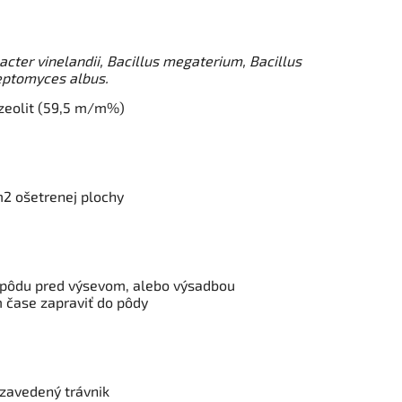
acter vinelandii, Bacillus megaterium, Bacillus
eptomyces albus.
zeolit (59,5 m/m%)
2 ošetrenej plochy
a pôdu pred výsevom, alebo výsadbou
 čase zapraviť do pôdy
 zavedený trávnik