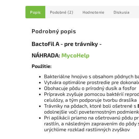
Popis
Podobné (2)
Hodnotenie
Diskusia
Podrobný popis
BactoFil A - pre trávniky -
NÁHRADA:
MycoHelp
Použitie:
Bakteriálne hnojivo s obsahom pôdnych ba
Vytvára optimálne prostredie pre dokonal
Obohacuje pôdu o prírodný dusík a fosfor
Prípravok zvyšuje pomocou baktérií repr
celulózy, a tým podporuje tvorbu draslíka
Trávniky na pôdach, ktoré boli ošetrené s
odolnejšie voči poveternostným podmien
Pri aplikácii priamo na ošetrovanú pôdu 
rastlín, a následným zapravením do pôdy 
urýchlime rozklad rastlinných zvyškov