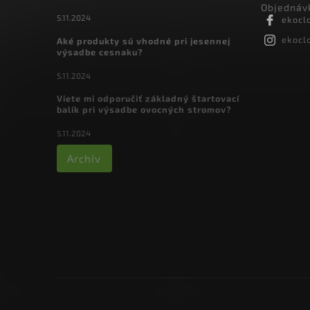
Objednávk
5.11.2024
ekocl
ekocl
Aké produkty sú vhodné pri jesennej
výsadbe cesnaku?
5.11.2024
Viete mi odporučiť základný štartovací
balík pri výsadbe ovocných stromov?
5.11.2024
Archív