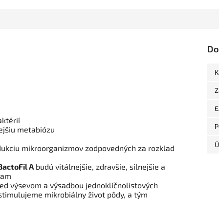
Do
K
Z
E
ktérií
P
ejšiu metabiózu
Ú
odukciu mikroorganizmov zodpovedných za rozklad
BactoFil A
budú vitálnejšie, zdravšie, silnejšie a
kam
pred výsevom a výsadbou jednoklíčnolistových
stimulujeme mikrobiálny život pôdy, a tým