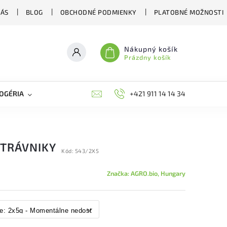
NÁS
BLOG
OBCHODNÉ PODMIENKY
PLATOBNÉ MOŽNOSTI
Nákupný košík
Prázdny košík
OGÉRIA
VČELIE LIEČIVÁ
BIOAGENS
+421 911 14 14 34
PLAŠIČE A O
 TRÁVNIKY
Kód:
543/2X5
Značka:
AGRO.bio, Hungary