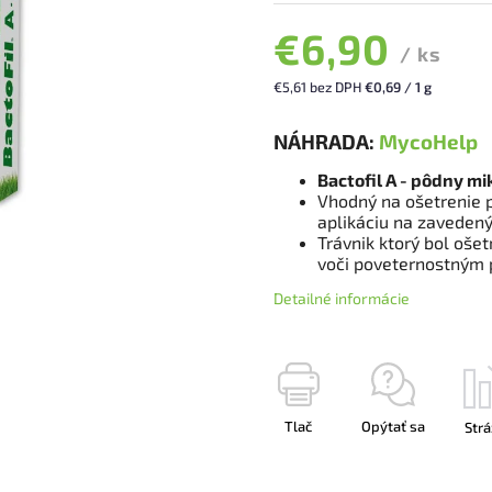
€6,90
/ ks
€5,61 bez DPH
€0,69 / 1 g
NÁHRADA:
MycoHelp
Bactofil A - pôdny mi
Vhodný na ošetrenie 
aplikáciu na zavedený
Trávnik ktorý bol oše
voči poveternostným
Detailné informácie
Tlač
Opýtať sa
Strá