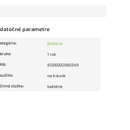
datočné parametre
ategória
:
Baktérie
áruka
:
1 rok
AN
:
8586002980349
oužitie
:
na trávnik
činná zložka
:
baktérie