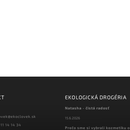
KT
EKOLOGICKÁ DROGÉRIA
Natasha - čistá radosť
ovek
@
ekoclovek.sk
15.6.2026
11 14 14 34
Prečo sme si vybrali kozmetiku 