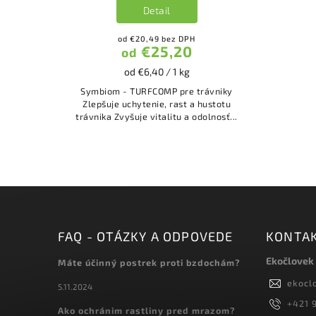
Detail
od €20,49 bez DPH
€25,20
od
od €6,40 / 1 kg
Symbiom - TURFCOMP pre trávniky
Zlepšuje uchytenie, rast a hustotu
trávnika Zvyšuje vitalitu a odolnosť...
FAQ - OTÁZKY A ODPOVEDE
KONTA
Ekočlovek
Máte účinný postrek proti bzdochám?
ekocl
5.11.2024
+421 9
Ako ochránim rastliny pred mrazom?