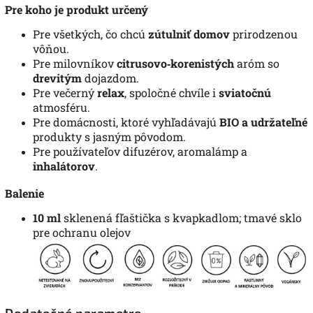
Pre koho je produkt určený
Pre všetkých, čo chcú
zútulniť domov
prirodzenou
vôňou.
Pre milovníkov
citrusovo‑korenistých
aróm so
drevitým
dojazdom.
Pre večerný
relax
, spoločné chvíle i
sviatočnú
atmosféru.
Pre domácnosti, ktoré vyhľadávajú
BIO a udržateľné
produkty s jasným pôvodom.
Pre používateľov difuzérov, aromalámp a
inhalátorov
.
Balenie
10 ml
sklenená fľaštička s kvapkadlom; tmavé sklo
pre ochranu olejov
Dodatočné parametre