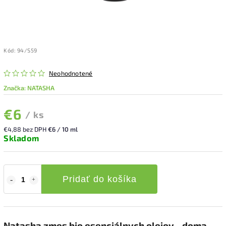
Kód:
94/S59
Neohodnotené
Značka:
NATASHA
€6
/ ks
€4,88 bez DPH
€6 / 10 ml
Skladom
Pridať do košíka
Natasha zmes bio esenciálnych olejov - doma