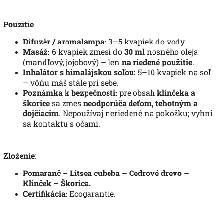
Použitie
Difuzér / aromalampa:
3–5 kvapiek do vody.
Masáž:
6 kvapiek zmesi do
30 ml
nosného oleja
(mandľový, jojobový) – len
na riedené použitie
.
Inhalátor s himalájskou soľou:
5–10 kvapiek na soľ
– vôňu máš stále pri sebe.
Poznámka k bezpečnosti:
pre obsah
klinčeka a
škorice
sa zmes
neodporúča deťom, tehotným a
dojčiacim
. Nepoužívaj neriedené na pokožku; vyhni
sa kontaktu s očami.
Zloženie
:
Pomaranč – Litsea cubeba – Cedrové drevo –
Klinček – Škorica.
Certifikácia:
Ecogarantie.