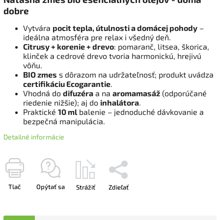
dobre
Vytvára
pocit tepla, útulnosti a domácej pohody
–
ideálna atmosféra pre relax i všedný deň.
Citrusy + korenie + drevo
: pomaranč, litsea, škorica,
klinček a cedrové drevo tvoria harmonickú, hrejivú
vôňu.
BIO zmes
s dôrazom na udržateľnosť; produkt uvádza
certifikáciu Ecogarantie
.
Vhodná do
difuzéra
a na
aromamasáž
(odporúčané
riedenie nižšie); aj do
inhalátora
.
Praktické
10 ml
balenie – jednoduché dávkovanie a
bezpečná manipulácia.
Detailné informácie
Tlač
Opýtať sa
Strážiť
Zdieľať