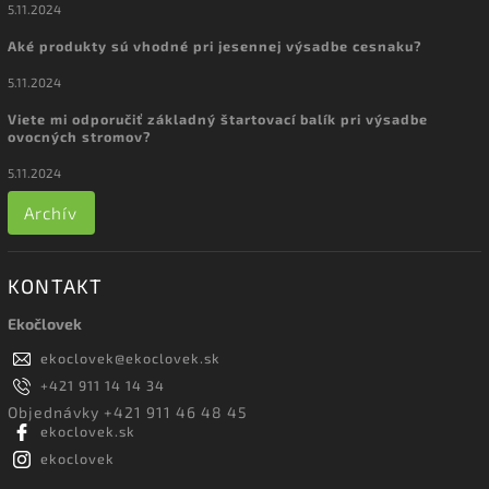
5.11.2024
Aké produkty sú vhodné pri jesennej výsadbe cesnaku?
5.11.2024
Viete mi odporučiť základný štartovací balík pri výsadbe
ovocných stromov?
5.11.2024
Archív
KONTAKT
Ekočlovek
ekoclovek
@
ekoclovek.sk
+421 911 14 14 34
Objednávky +421 911 46 48 45
ekoclovek.sk
ekoclovek