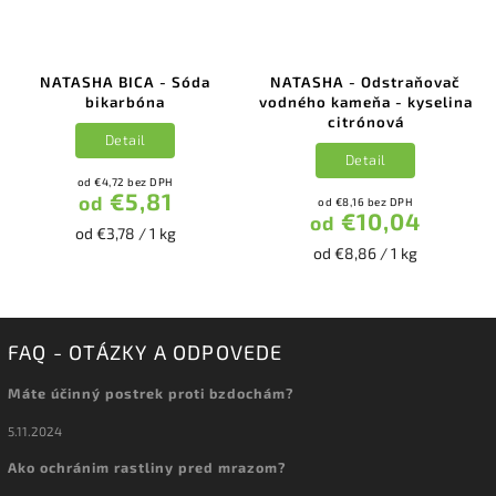
NATASHA BICA - Sóda
NATASHA - Odstraňovač
bikarbóna
vodného kameňa - kyselina
citrónová
Detail
Detail
od €4,72 bez DPH
€5,81
od
od €8,16 bez DPH
€10,04
od
od €3,78 / 1 kg
od €8,86 / 1 kg
FAQ - OTÁZKY A ODPOVEDE
Máte účinný postrek proti bzdochám?
5.11.2024
Ako ochránim rastliny pred mrazom?