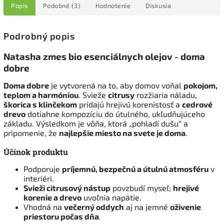
Popis
Podobné (3)
Hodnotenie
Diskusia
Podrobný popis
Natasha zmes bio esenciálnych olejov - doma
dobre
Doma dobre
je vytvorená na to, aby domov voňal
pokojom,
teplom a harmóniou
. Svieže
citrusy
rozžiaria náladu,
škorica s klinčekom
pridajú hrejivú korenistosť a
cedrové
drevo
dotiahne kompozíciu do útulného, ukľudňujúceho
základu. Výsledkom je vôňa, ktorá „pohladí dušu“ a
pripomenie, že
najlepšie miesto na svete je doma
.
Účinok produktu
Podporuje
príjemnú, bezpečnú a útulnú atmosféru
v
interiéri.
Svieži citrusový nástup
povzbudí myseľ;
hrejivé
korenie a drevo
uvoľnia napätie.
Vhodná na
večerný oddych
aj na jemné
oživenie
priestoru počas dňa
.