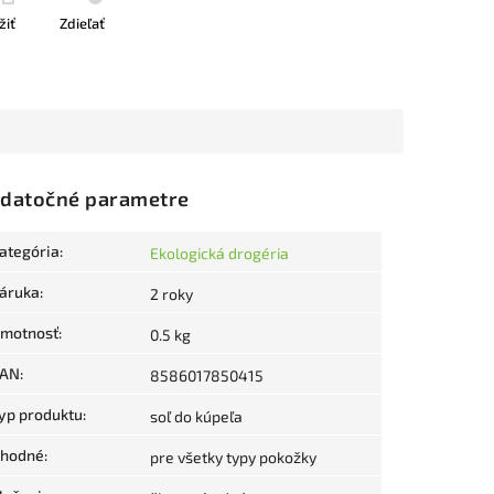
žiť
Zdieľať
datočné parametre
ategória
:
Ekologická drogéria
áruka
:
2 roky
motnosť
:
0.5 kg
AN
:
8586017850415
yp produktu
:
soľ do kúpeľa
hodné
:
pre všetky typy pokožky