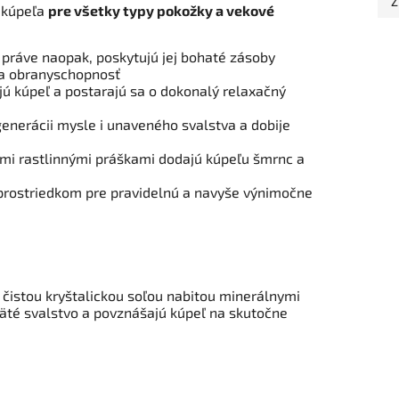
Z
o kúpeľa
pre všetky typy pokožky a vekové
 práve naopak, poskytujú jej bohaté zásoby
e a obranyschopnosť
ú kúpeľ a postarajú sa o dokonalý relaxačný
nerácii mysle i unaveného svalstva a dobije
mi rastlinnými práškami dodajú kúpeľu šmrnc a
 prostriedkom pre pravidelnú a navyše výnimočne
s čistou kryštalickou soľou nabitou minerálnymi
äté svalstvo a povznášajú kúpeľ na skutočne