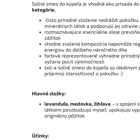
Soľná zmes do kúpeľa je vhodná ako prísada d
kategórie.
čisto prírodné zloženie nedráždi pokožku,
minerálnych látok a podporujú jej zdravi
rozmaznávajúce esenciálne oleje prevoňaj
zážitok
vhodne zvolená kompozícia napomôže rege
energiou do ďalšieho náročného dňa
farbivá reprezentované výhradne prírodný
vyčaria pocit výnimočnosti
soli a soľné zmesi do kúpeľa sú ideálnym
príjemnú starostlivosť o pokožku :)
Hlavné zložky:
levanduľa, medovka, žihľava
– v spojení 
látkami povzbudzujú myseľ, upokojujú vyp
originálny pôžitok
Účinky: