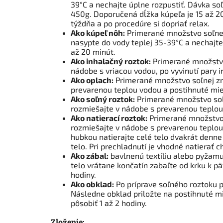
39°C a nechajte úplne rozpustiť. Dávka so
450g. Doporučená dĺžka kúpeľa je 15 až 2
týždňa a po procedúre si dopriať relax.
Ako kúpeľ nôh:
Primerané množstvo soľnej 
nasypte do vody teplej 35-39°C a nechajte
až 20 minút.
Ako inhalačný roztok:
Primerané množstvo 
nádobe s vriacou vodou, po vyvinutí pary i
Ako oplach:
Primerané množstvo soľnej zme
prevarenou teplou vodou a postihnuté mies
Ako soľný roztok:
Primerané množstvo soľn
rozmiešajte v nádobe s prevarenou teplou 
Ako natierací roztok:
Primerané množstvo s
rozmiešajte v nádobe s prevarenou teplo
hubkou natierajte celé telo dvakrát denne 
telo. Pri prechladnutí je vhodné natierať c
Ako zábal:
bavlnenú textíliu alebo pyžam
telo vrátane končatín zabaľte od krku k pä
hodiny.
Ako obklad:
Po príprave soľného roztoku p
Následne obklad priložte na postihnuté mi
pôsobiť 1 až 2 hodiny.
Zloženie: