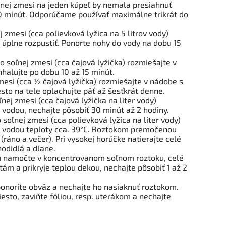
ľnej zmesi na jeden kúpeľ by nemala presiahnuť
0 minút. Odporúčame používať maximálne trikrát do
zmesi (cca polievková lyžica na 5 litrov vody)
 úplne rozpustiť. Ponorte nohy do vody na dobu 15
soľnej zmesi (cca čajová lyžička) rozmiešajte v
nhalujte po dobu 10 až 15 minút.
si (cca ½ čajová lyžička) rozmiešajte v nádobe s
to na tele oplachujte päť až šesťkrát denne.
ej zmesi (cca čajová lyžička na liter vody)
vodou, nechajte pôsobiť 30 minút až 2 hodiny.
oľnej zmesi (cca polievková lyžica na liter vody)
u vodou teploty cca. 39°C. Roztokom premočenou
(ráno a večer). Pri vysokej horúčke natierajte celé
hodidlá a dlane.
u namočte v koncentrovanom soľnom roztoku, celé
tám a prikryje teplou dekou, nechajte pôsobiť 1 až 2
onoríte obväz a nechajte ho nasiaknuť roztokom.
esto, zaviňte fóliou, resp. uterákom a nechajte