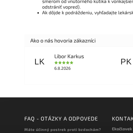
smerom od vnútorného kútika k vonkajšiem
odstrániť vopred).
Ak dôjde k podráždeniu, vyhľadajte lekár
Libor Karkus
LK
PK
6.8.2026
FAQ - OTÁZKY A ODPOVEDE
KONTA
Ekočlovek
Máte účinný postrek proti bzdochám?