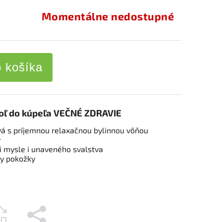
Momentálne nedostupné
o košíka
soľ do kúpeľa VEČNÉ ZDRAVIE
vá s príjemnou relaxačnou bylinnou vôňou
v
 mysle i unaveného svalstva
py pokožky