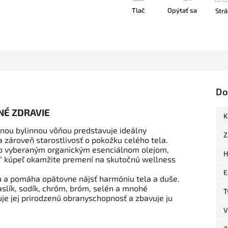
Tlač
Opýtať sa
Strá
Do
ČNÉ ZDRAVIE
K
nou bylinnou vôňou predstavuje ideálny
Z
a zároveň starostlivosť o pokožku celého tela.
ivo vyberaným organickým esenciálnom olejom,
H
“ kúpeľ okamžite premení na skutočnú wellness
E
mu a pomáha opätovne nájsť harmóniu tela a duše.
aslík, sodík, chróm, bróm, selén a mnohé
T
uje jej prirodzenú obranyschopnosť a zbavuje ju
V