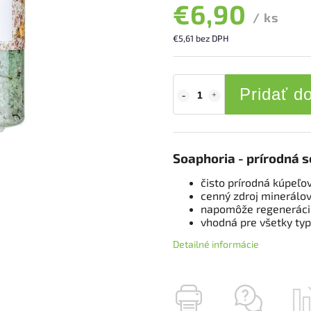
€6,90
/ ks
€5,61 bez DPH
Pridať d
Soaphoria - prírodná 
čisto prírodná kúpeľo
cenný zdroj minerálo
napomôže regenerácii
vhodná pre všetky ty
Detailné informácie