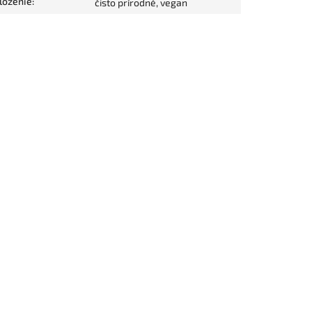
loženie
:
čisto prírodné, vegan