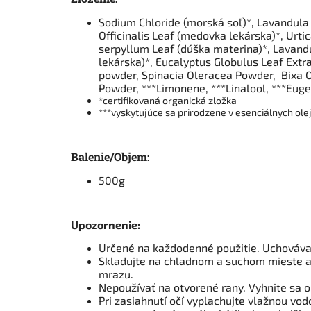
Sodium Chloride (morská soľ)*
,
Lavandula 
Officinalis Leaf (medovka lekárska)*, Urti
serpyllum Leaf (dúška materina)*, Lavandu
lekárska)*, Eucalyptus Globulus Leaf Extr
powder, Spinacia Oleracea Powder, Bixa O
Powder, ***Limonene, ***Linalool, ***Eugeno
*certifikovaná organická zložka
***vyskytujúce sa prirodzene v esenciálnych ole
Balenie/Objem:
500g
Upozornenie:
Určené na každodenné použitie. Uchováva
Skladujte na chladnom a suchom mieste a
mrazu.
Nepoužívať na otvorené rany. Vyhnite sa ob
Pri zasiahnutí očí vyplachujte vlažnou vo