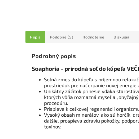
Popis
Podobné (5)
Hodnotenie
Diskusia
Podrobný popis
Soaphoria - prírodná soľ do kúpeľa VE
Soľná zmes do kúpeľa s príjemnou relaxač
prostriedok pre načerpanie novej energie 
Unikátny zážitok prinesie vďaka starostl
ktorých vôňa rozmazná myseľ a „obyčajný
procedúru.
Prispieva k celkovej regenerácii organiz
Vysoký obsah minerálov, ako sú horčík, dr
ďalšie, prospieva zdraviu pokožky, podpor
toxínov.