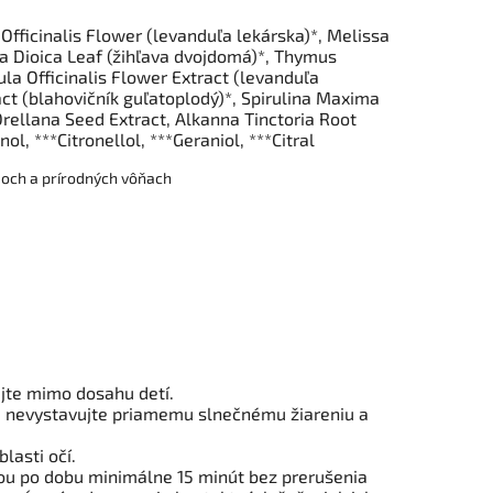
Officinalis Flower
(levanduľa lekárska)*
, Melissa
ca Dioica Leaf (žihľava dvojdomá)*, Thymus
la Officinalis Flower Extract (levanduľa
act (blahovičník guľatoplodý)*,
Spirulina Maxima
rellana Seed Extract, Alkanna Tinctoria Root
l, ***Citronellol, ***Geraniol, ***Citral
joch a prírodných vôňach
jte mimo dosahu detí.
 nevystavujte priamemu slnečnému žiareniu a
lasti očí.
dou po dobu minimálne 15 minút bez prerušenia