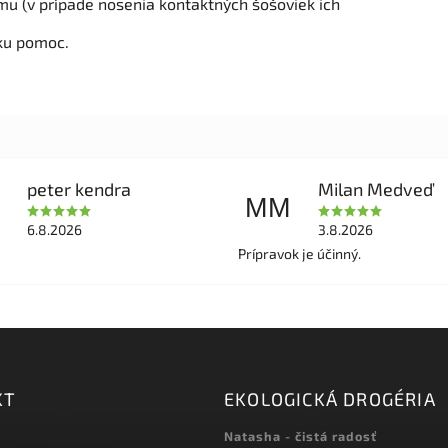
u (v prípade nosenia kontaktných šošoviek ich
sku pomoc.
peter kendra
Milan Medveď
MM
6.8.2026
3.8.2026
Prípravok je účinný.
KT
EKOLOGICKÁ DROGÉRIA
Natasha - čistá radosť