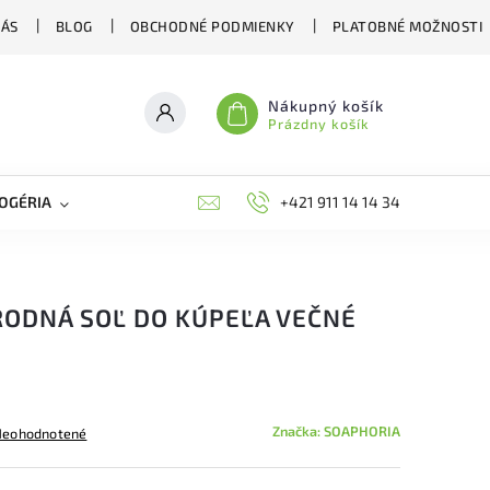
NÁS
BLOG
OBCHODNÉ PODMIENKY
PLATOBNÉ MOŽNOSTI
Nákupný košík
Prázdny košík
OGÉRIA
VČELIE LIEČIVÁ
BIOAGENS
+421 911 14 14 34
PLAŠIČE A O
RODNÁ SOĽ DO KÚPEĽA VEČNÉ
Značka:
SOAPHORIA
Neohodnotené