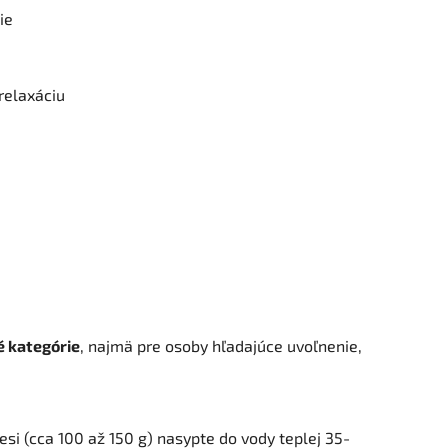
ie
relaxáciu
é kategórie
, najmä pre osoby hľadajúce uvoľnenie,
i (cca 100 až 150 g) nasypte do vody teplej 35-