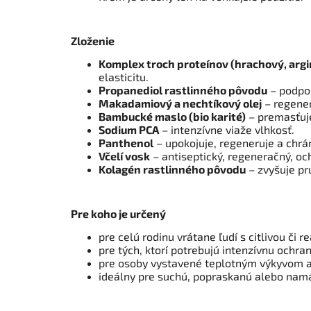
Zloženie
Komplex troch proteínov (hrachový, argin
elasticitu.
Propanediol rastlinného pôvodu
– podpor
Makadamiový a nechtíkový olej
– regener
Bambucké maslo (bio karité)
– premasťuje
Sodium PCA
– intenzívne viaže vlhkosť.
Panthenol
– upokojuje, regeneruje a chrán
Včelí vosk
– antiseptický, regeneračný, oc
Kolagén rastlinného pôvodu
– zvyšuje pr
Pre koho je určený
pre celú rodinu vrátane ľudí s citlivou či 
pre tých, ktorí potrebujú intenzívnu ochran
pre osoby vystavené teplotným výkyvom a
ideálny pre suchú, popraskanú alebo na