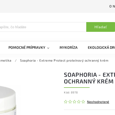
O 
Hľadať
POMOCNÉ PRÍPRAVKY
MYKORÍZA
EKOLOGICKÁ DR
zmetika
/
Soaphoria - Extreme Protect proteínový ochranný krém
SOAPHORIA - EX
OCHRANNÝ KRÉM
Kód:
8978
Neohodnotené