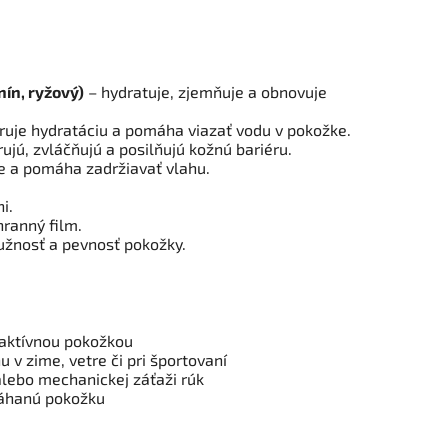
ín, ryžový)
– hydratuje, zjemňuje a obnovuje
uje hydratáciu a pomáha viazať vodu v pokožke.
ujú, zvláčňujú a posilňujú kožnú bariéru.
 a pomáha zadržiavať vlahu.
i.
hranný film.
užnosť a pevnosť pokožky.
reaktívnou pokožkou
u v zime, vetre či pri športovaní
lebo mechanickej záťaži rúk
máhanú pokožku