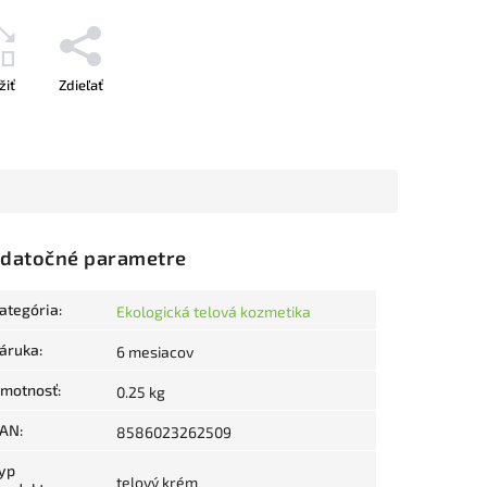
žiť
Zdieľať
datočné parametre
ategória
:
Ekologická telová kozmetika
áruka
:
6 mesiacov
motnosť
:
0.25 kg
AN
:
8586023262509
yp
telový krém