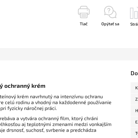
Tlač
Opýtať sa
Strá
Do
vý ochranný krém
K
oteínový krém navrhnutý na intenzívnu ochranu
Z
re celú rodinu a vhodný na každodenné používanie
pri fyzicky náročnej práci.
H
rebáva a vytvára ochranný film, ktorý chráni
E
vlhkosťou aj teplotnými zmenami medzi vonkajším
e drsnosť, suchosť, svrbenie a predchádza
T