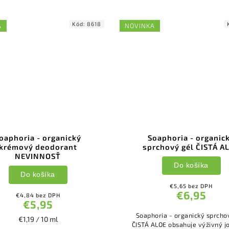
Kód:
8618
A
NOVINKA
oaphoria - organický
Soaphoria - organic
krémový deodorant
sprchový gél ČISTÁ A
NEVINNOSŤ
Do košíka
Do košíka
€5,65 bez DPH
€6,95
€4,84 bez DPH
€5,95
Soaphoria - organický sprcho
€1,19 / 10 ml
ČISTÁ ALOE obsahuje výživný jojobový