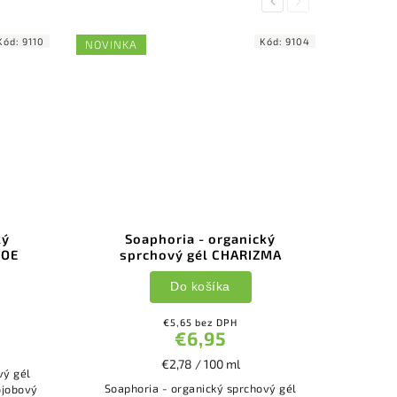
Previous
Next
Kód:
9110
Kód:
9104
NOVINKA
ký
Soaphoria - organický
LOE
sprchový gél CHARIZMA
Do košíka
€5,65 bez DPH
€6,95
€2,78 / 100 ml
vý gél
Soaphoria - organický sprchový gél