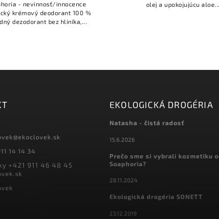
horia - nevinnosť/innocence
olej a upokojujúcu aloe..
cký krémový deodorant 100 %
dný dezodorant bez hliníka,...
KT
EKOLOGICKÁ DROGÉRIA
Natasha - čistá radosť
ovek
@
ekoclovek.sk
15.6.2026
11 14 14 34
Prečo sme si vybrali kozmetiku 
Soaphoria?
y +421 911 46 48 45
ovek.sk
28.11.2024
ovek
Ekologická drogéria SONETT
23.12.2019