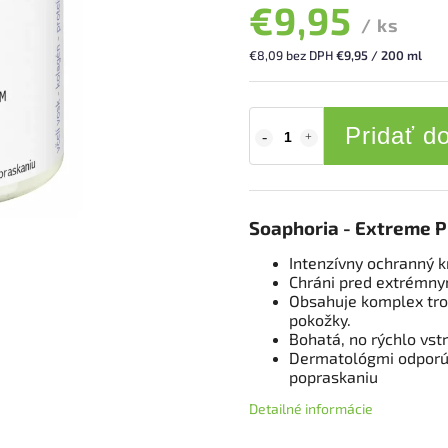
€9,95
/ ks
€8,09 bez DPH
€9,95 / 200 ml
Pridať d
Soaphoria - Extreme 
Intenzívny ochranný k
Chráni pred extrémny
Obsahuje komplex troc
pokožky.
Bohatá, no rýchlo vst
Dermatológmi odporúč
popraskaniu
Detailné informácie