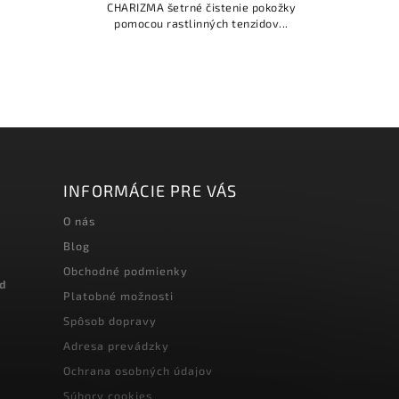
CHARIZMA šetrné čistenie pokožky
.
pomocou rastlinných tenzidov...
INFORMÁCIE PRE VÁS
O nás
Blog
Obchodné podmienky
od
Platobné možnosti
Spôsob dopravy
Adresa prevádzky
Ochrana osobných údajov
Súbory cookies