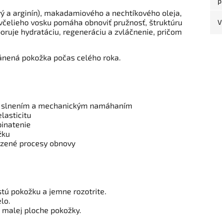
p
ý a arginín), makadamiového a nechtíkového oleja,
čelieho vosku pomáha obnoviť pružnosť, štruktúru
V
ruje hydratáciu, regeneráciu a zvláčnenie, pričom
ránená pokožka počas celého roka.
m slnením a mechanickým namáhaním
lasticitu
pinatenie
žku
odzené procesy obnovy
tú pokožku a jemne rozotrite.
elo.
 malej ploche pokožky.