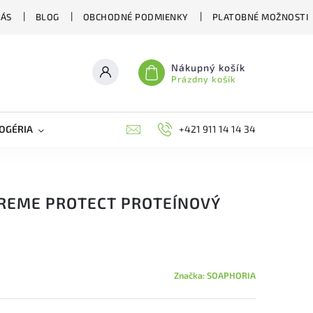
NÁS
BLOG
OBCHODNÉ PODMIENKY
PLATOBNÉ MOŽNOSTI
Nákupný košík
Prázdny košík
OGÉRIA
VČELIE LIEČIVÁ
BIOAGENS
+421 911 14 14 34
PLAŠIČE A O
TREME PROTECT PROTEÍNOVÝ
Značka:
SOAPHORIA