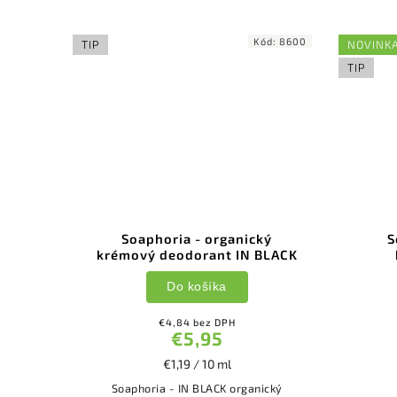
ód:
8621
Kód:
8600
TIP
NOVINK
TIP
ý
Soaphoria - organický
S
krémový deodorant IN BLACK
Do košíka
€4,84 bez DPH
€5,95
€1,19 / 10 ml
Soaphoria - IN BLACK organický