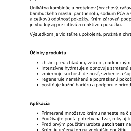
Unikátna kombinácia proteínov (hrachový, ryžov
bambuckého masla, panthenolu, sodium PCA a v
a celkovú odolnosť pokožky. Krém zároveň podpo
je vhodný aj pre citlivú a reaktívnu pokožku.
Výsledkom je viditeľne upokojená, pružná a ch
Účinky produktu
chráni pred chladom, vetrom, nadmerný
intenzívne hydratuje a obnovuje stratenú e
zmierňuje suchosť, drsnosť, svrbenie a šu
regeneruje namáhanú a popraskanú poko
posilňuje kožnú bariéru a podporuje prir
Aplikácia
Primerané množstvo krému naneste na čis
Používajte podľa potreby na tvár, ruky aj t
Pred prvým použitím urobte
patch test
na
Krém je určený len na vonkajšie použitie.