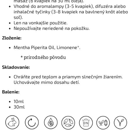
masáž (6 kvapiek na 30 ml oleja).
Vhodné do aromalampy (3-5 kvapiek), difuzéra alebo
inhalačné tyčinky (3-8 kvapiek na bavlnený knôt alebo
soľ).
Len na vonkajšie použitie.
Nepoužívajte neriedené na pokožku.
Zloženie:
Mentha Piperita Oil, Limonene*.
* prírodného pôvodu
Skladovanie:
Chráňte pred teplom a priamym slnečným žiarením.
Uchovávajte mimo dosahu detí.
Balenie:
10ml
30ml