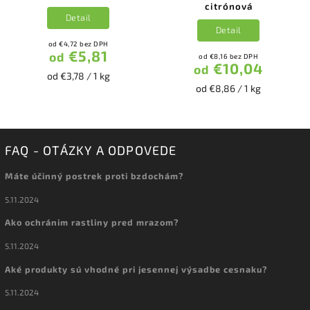
citrónová
Detail
Detail
od €4,72 bez DPH
€5,81
od
od €8,16 bez DPH
€10,04
od
od €3,78 / 1 kg
od €8,86 / 1 kg
FAQ - OTÁZKY A ODPOVEDE
Máte účinný postrek proti bzdochám?
5.11.2024
Ako ochránim rastliny pred mrazom?
5.11.2024
Aké produkty sú vhodné pri jesennej výsadbe cesnaku?
5.11.2024