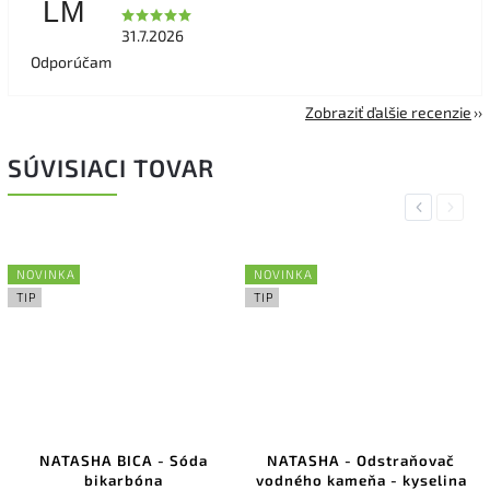
LM
31.7.2026
Odporúčam
Zobraziť ďalšie recenzie
SÚVISIACI TOVAR
Previous
Next
NOVINKA
NOVINKA
TIP
TIP
NATASHA BICA - Sóda
NATASHA - Odstraňovač
bikarbóna
vodného kameňa - kyselina