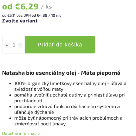
od
€6,29
/ ks
od
€5,11
bez DPH
od €4,88 / 10 ml
Zvoľte variant
Pridať do košíka
Natasha bio esenciálny olej - Mäta pieporná
100% organický limetkový esenciálny olej - úľava a
sviežosť s vôňou mäty
pomáha uvoľniť upchaté dutiny a priniesť úľavu pri
prechladnutí
podporuje zdravú funkciu dýchacieho systému a
uľahčuje dýchanie
môže byť nápomocný pri tráviacich problémoch a
zmierňovať pocit únavy
Detailné informácie