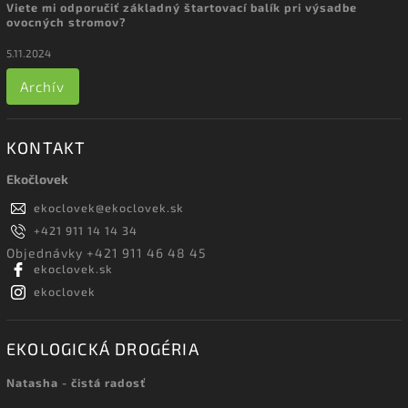
Viete mi odporučiť základný štartovací balík pri výsadbe
ovocných stromov?
5.11.2024
Archív
KONTAKT
Ekočlovek
ekoclovek
@
ekoclovek.sk
+421 911 14 14 34
Objednávky +421 911 46 48 45
ekoclovek.sk
ekoclovek
EKOLOGICKÁ DROGÉRIA
Natasha - čistá radosť