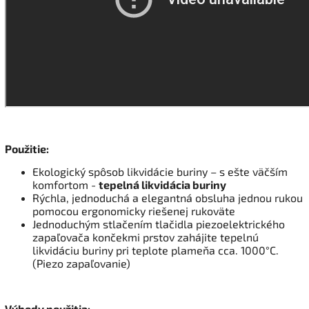
Použitie:
Ekologický spôsob likvidácie buriny – s ešte väčším
komfortom -
tepelná likvidácia buriny
Rýchla, jednoduchá a elegantná obsluha jednou rukou
pomocou ergonomicky riešenej rukoväte
Jednoduchým stlačením tlačidla piezoelektrického
zapaľovača končekmi prstov zahájite tepelnú
likvidáciu buriny pri teplote plameňa cca. 1000°C.
(Piezo zapaľovanie)
Výhody použitia: