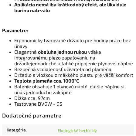
Aplikácia nemá iba krátkodobý efekt, ale likviduje
burinu natrvalo
Parametre:
Ergonomicky tvarované držadlo pre hodiny práce bez
únavy
Elegantná
obsluha jednou rukou
vďaka
integrovanému piezo zapaľovaniu na
držadlejednoduché a ľahké pripojenie plynovej náplne
Bezpečná vzdialenosť užívateľa od plameňa
Držadlo s vložkou z mäkkého plastu pre väčší komfort
Teplota plameňa cca. 1000°C
Balenie obsahuje 1 plynovú náplň, ďalšie náplne si
unás jednoducho zakúpite
Dĺžka cca. 97cm
Testovane DVGW - GS
Dodatočné parametre
Kategória
:
Ekologické herbicídy