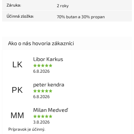
Záruka
:
2 roky
Účinná zložka
:
70% butan a 30% propan
Libor Karkus
LK
6.8.2026
peter kendra
PK
6.8.2026
Milan Medveď
MM
3.8.2026
Prípravok je účinný.