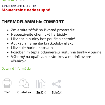
€34,15 bez DPH
€42 / 1 ks
Momentálne nedostupné
THERMOFLAMM bio COMFORT
Zmiernite záťaž na životné prostredie
Nepoužívajte chemické herbicídy
Likvidácia buriny bez použitia chémie!
Aplikácia nemá iba krátkodobý efekt
Likviduje burinu natrvalo
Pôsobením tepla odumierajú rastlinné bunky v burine
Výborný na opaľovanie rámikov a medníkov pre
včelárov
Detailné informácie
Tlač
Opýtať sa
Strážiť
Zdieľať