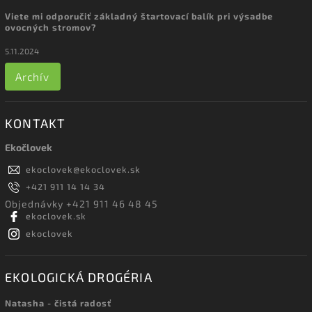
Viete mi odporučiť základný štartovací balík pri výsadbe
ovocných stromov?
5.11.2024
Archív
KONTAKT
Ekočlovek
ekoclovek
@
ekoclovek.sk
+421 911 14 14 34
Objednávky +421 911 46 48 45
ekoclovek.sk
ekoclovek
EKOLOGICKÁ DROGÉRIA
Natasha - čistá radosť