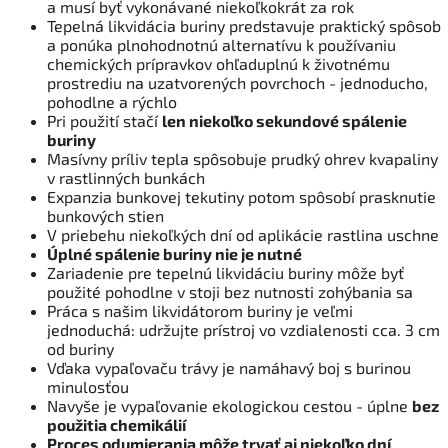
a musí byť vykonávané niekoľkokrát za rok
Tepelná likvidácia buriny predstavuje praktický spôsob
a ponúka plnohodnotnú alternatívu k používaniu
chemických prípravkov ohľaduplnú k životnému
prostrediu na uzatvorených povrchoch - jednoducho,
pohodlne a rýchlo
Pri použití stačí
len niekoľko sekundové spálenie
buriny
Masívny príliv tepla spôsobuje prudký ohrev kvapaliny
v rastlinných bunkách
Expanzia bunkovej tekutiny potom spôsobí prasknutie
bunkových stien
V priebehu niekoľkých dní od aplikácie rastlina uschne
Úplné spálenie buriny nie je nutné
Zariadenie pre tepelnú likvidáciu buriny môže byť
použité pohodlne v stoji bez nutnosti zohýbania sa
Práca s našim likvidátorom buriny je veľmi
jednoduchá: udržujte prístroj vo vzdialenosti cca. 3 cm
od buriny
Vďaka vypaľovaču trávy je namáhavý boj s burinou
minulosťou
Navyše je vypaľovanie ekologickou cestou - úplne
bez
použitia chemikálií
Proces odumierania môže trvať aj niekoľko dní