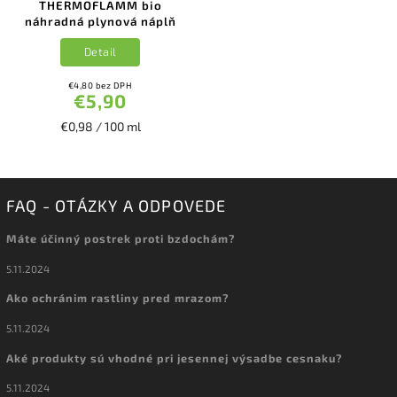
THERMOFLAMM bio
náhradná plynová náplň
Detail
€4,80 bez DPH
€5,90
€0,98 / 100 ml
FAQ - OTÁZKY A ODPOVEDE
Máte účinný postrek proti bzdochám?
5.11.2024
Ako ochránim rastliny pred mrazom?
5.11.2024
Aké produkty sú vhodné pri jesennej výsadbe cesnaku?
5.11.2024