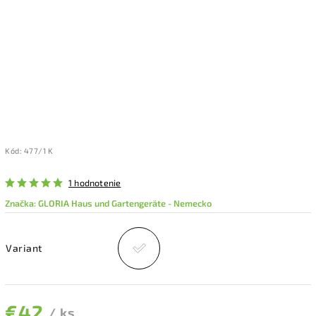
Kód:
477/1 K
1 hodnotenie
Značka:
GLORIA Haus und Gartengeräte - Nemecko
Variant
€42
/ ks