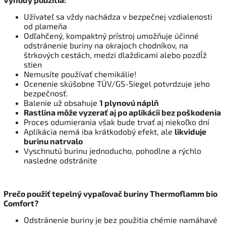
Užívateľ sa vždy nachádza v bezpečnej vzdialenosti
od plameňa
Odľahčený, kompaktný prístroj umožňuje účinné
odstránenie buriny na okrajoch chodníkov, na
štrkových cestách, medzi dlaždicami alebo pozdĺž
stien
Nemusíte používať chemikálie!
Ocenenie skúšobne TÜV/GS-Siegel potvrdzuje jeho
bezpečnosť.
Balenie už obsahuje
1 plynovú náplň
Rastlina môže vyzerať aj po aplikácii bez poškodenia
Proces odumierania však bude trvať aj niekoľko dní
Aplikácia nemá iba krátkodobý efekt, ale
likviduje
burinu natrvalo
Vyschnutú burinu jednoducho, pohodlne a rýchlo
nasledne odstránite
Prečo použiť tepelný vypaľovač buriny Thermoflamm bio
Comfort?
Odstránenie buriny je bez použitia chémie namáhavé