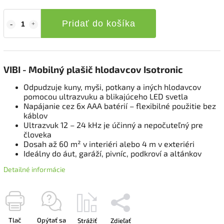
Pridať do košíka
VIBI - Mobilný plašič hlodavcov Isotronic
Odpudzuje kuny, myši, potkany a iných hlodavcov
pomocou ultrazvuku a blikajúceho LED svetla
Napájanie cez 6x AAA batérií – flexibilné použitie bez
káblov
Ultrazvuk 12 – 24 kHz je účinný a nepočuteľný pre
človeka
Dosah až 60 m² v interiéri alebo 4 m v exteriéri
Ideálny do áut, garáží, pivníc, podkroví a altánkov
Detailné informácie
Tlač
Opýtať sa
Strážiť
Zdieľať