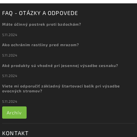
FAQ - OTÁZKY A ODPOVEDE
Máte účinný postrek proti bzdochám?
5.11.2024
Ako ochránim rastliny pred mrazom?
5.11.2024
Aké produkty sú vhodné pri jesennej výsadbe cesnaku?
5.11.2024
Viete mi odporučiť základný štartovací balík pri výsadbe
ovocných stromov?
5.11.2024
Archív
KONTAKT