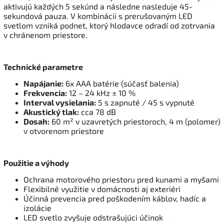
aktivujú každých 5 sekúnd a následne nasleduje 45-
sekundová pauza. V kombinácii s prerušovaným LED
svetlom vzniká podnet, ktorý hlodavce odradí od zotrvania
v chránenom priestore.
Technické parametre
Napájanie:
6x AAA batérie (súčasť balenia)
Frekvencia:
12 – 24 kHz ± 10 %
Interval vysielania:
5 s zapnuté / 45 s vypnuté
Akustický tlak:
cca 78 dB
Dosah:
60 m² v uzavretých priestoroch, 4 m (polomer)
v otvorenom priestore
Použitie a výhody
Ochrana motorového priestoru pred kunami a myšami
Flexibilné využitie v domácnosti aj exteriéri
Účinná prevencia pred poškodením káblov, hadíc a
izolácie
LED svetlo zvyšuje odstrašujúci účinok