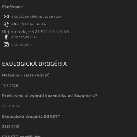
Ekočlovek
ekoclovek
@
ekoclovek.sk
+421 911 14 14 34
Objednávky +421 911 46 48 45
ekoclovek.sk
ekoclovek
EKOLOGICKÁ DROGÉRIA
Natasha - čistá radosť
15.6.2026
Prečo sme si vybrali kozmetiku od Soaphoria?
28.11.2024
Ekologická drogéria SONETT
23.12.2019
SONETT certifikáty