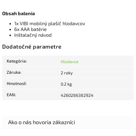
Obsah balenia
1x VIBI mobilný plašič hlodavcov
6x AAA batérie
Inštalačný návod
Dodatočné parametre
Kategória
:
Hlodavce
Záruka
:
2 roky
Hmotnosť
:
0.2 kg
EAN
:
4260286382924