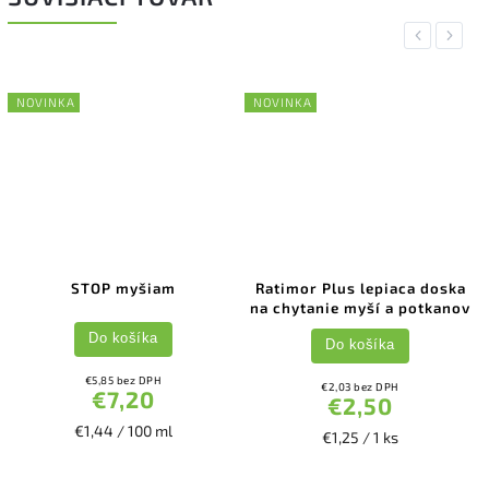
Previous
Next
NOVINKA
NOVINKA
myšiam
Ratimor Plus lepiaca doska
RATIMOR plus l
na chytanie myší a potkanov
na myši a 
ošíka
Do košíka
Do koš
bez DPH
€2,03 bez DPH
€1,79 be
,20
€2,50
€2,
/ 100 ml
€1,25 / 1 ks
€2,20 / 