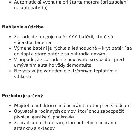
Automatické vypnutie pri štarte motora (pri zapojení
na autobatériu)
Nabíjanie a údržba
Zariadenie funguje na 6x AAA batérií, ktoré sú
súčasťou balenia
Výmena batérií je rýchla a jednoduchá – kryt batérií sa
odklopí a staré batérie sa nahradia novými
V prípade, že zariadenie používate vo vozidle, pred
umývaním auta ho vždy demontujte
Nevystavujte zariadenie extrémnym teplotám a
vlhkosti
Pre koho je určený
Majitelia áut, ktorí chcú ochrániť motor pred škodcami
Obyvatelia rodinných domov, ktorí chcú zabezpečiť
pivnice, garáže či podkrovia
Záhradkári a chalupári, ktorí potrebujú ochranu
altánkov a skladov