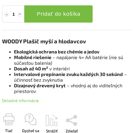
Pridať do košíka
WOODY Plašič myší a hlodavcov
Ekologická ochrana bez chémie a jedov
Mobilné riešenie
– napájanie 4× AA batérie (nie sú
súčasťou balenia)
Dosah až 40 m²
v interiéri
Intervalové prepínanie zvuku každých 30 sekúnd
–
účinnosť bez zvyknutia
Dizajnový drevený kryt
– vhodný aj do viditeľných
priestorov
Detailné informácie
Tlač
Opýtať sa
Strážiť
Zdieľať