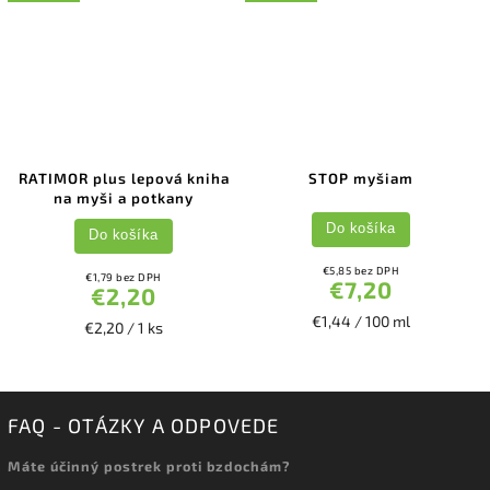
RATIMOR plus lepová kniha
STOP myšiam
na myši a potkany
Do košíka
Do košíka
€5,85 bez DPH
€1,79 bez DPH
€7,20
€2,20
€1,44 / 100 ml
€2,20 / 1 ks
FAQ - OTÁZKY A ODPOVEDE
Máte účinný postrek proti bzdochám?