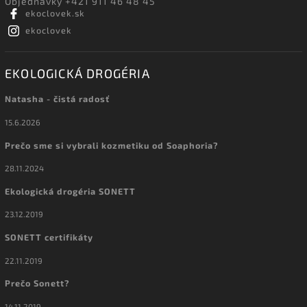
Objednávky +421 911 46 48 45
ekoclovek.sk
ekoclovek
EKOLOGICKÁ DROGÉRIA
Natasha - čistá radosť
15.6.2026
Prečo sme si vybrali kozmetiku od Soaphoria?
28.11.2024
Ekologická drogéria SONETT
23.12.2019
SONETT certifikáty
22.11.2019
Prečo Sonett?
14.11.2019