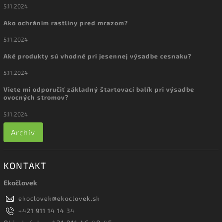
5.11.2024
Ako ochránim rastliny pred mrazom?
5.11.2024
Aké produkty sú vhodné pri jesennej výsadbe cesnaku?
5.11.2024
Viete mi odporučiť základný štartovací balík pri výsadbe
ovocných stromov?
5.11.2024
Archív
KONTAKT
Ekočlovek
ekoclovek
@
ekoclovek.sk
+421 911 14 14 34