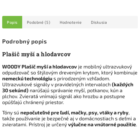
Popis
Podobné (5)
Hodnotenie
Diskusia
Podrobný popis
Plašič myší a hlodavcov
WOODY Plašič myší a hlodavcov
je mobilný ultrazvukový
odpudzovač so štýlovým dreveným krytom, ktorý kombinuje
nemeckú technológiu
s prirodzeným vzhľadom.
Ultrazvukové signály v pravidelných intervaloch
(každých
30 sekúnd)
narúšajú správanie myší, potkanov, kún a
plchov. Zvieratá vnímajú signál ako hrozbu a postupne
opúšťajú chránený priestor.
Tóny sú
nepočuteľné pre ľudí, mačky, psy, vtáky a ryby
,
takže používanie je bezpečné aj v domácnostiach s deťmi a
zvieratami. Prístroj je určený
výlučne na vnútorné použitie
.