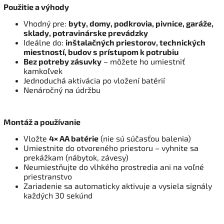
Použitie a výhody
Vhodný pre:
byty, domy, podkrovia, pivnice, garáže,
sklady, potravinárske prevádzky
Ideálne do:
inštalačných priestorov, technických
miestností, budov s prístupom k potrubiu
Bez potreby zásuvky
– môžete ho umiestniť
kamkoľvek
Jednoduchá aktivácia po vložení batérií
Nenáročný na údržbu
Montáž a používanie
Vložte
4× AA batérie
(nie sú súčasťou balenia)
Umiestnite do otvoreného priestoru – vyhnite sa
prekážkam (nábytok, závesy)
Neumiestňujte do vlhkého prostredia ani na voľné
priestranstvo
Zariadenie sa automaticky aktivuje a vysiela signály
každých 30 sekúnd