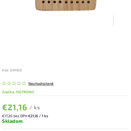
Kód:
IS91920
Neohodnotené
Značka:
ISOTRONIC
€21,16
/ ks
€17,20 bez DPH
€21,16 / 1 ks
Skladom