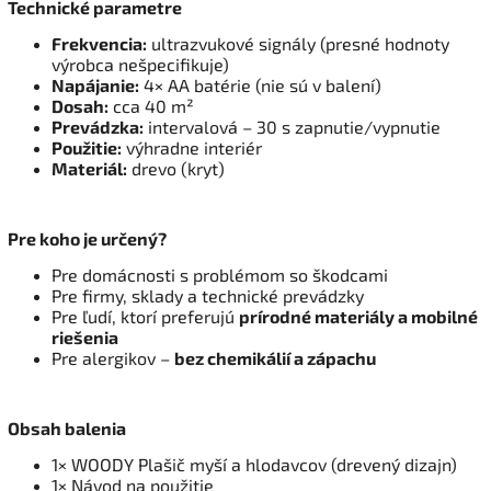
Technické parametre
Frekvencia:
ultrazvukové signály (presné hodnoty
výrobca nešpecifikuje)
Napájanie:
4× AA batérie (nie sú v balení)
Dosah:
cca 40 m²
Prevádzka:
intervalová – 30 s zapnutie/vypnutie
Použitie:
výhradne interiér
Materiál:
drevo (kryt)
Pre koho je určený?
Pre domácnosti s problémom so škodcami
Pre firmy, sklady a technické prevádzky
Pre ľudí, ktorí preferujú
prírodné materiály a mobilné
riešenia
Pre alergikov –
bez chemikálií a zápachu
Obsah balenia
1× WOODY Plašič myší a hlodavcov (drevený dizajn)
1× Návod na použitie