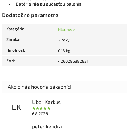
! Batérie
nie sú
súčasťou balenia
Dodatočné parametre
Kategória
:
Hlodavce
Záruka
:
2 roky
Hmotnosť
:
0.13 kg
EAN
:
4260286382931
Libor Karkus
LK
6.8.2026
peter kendra