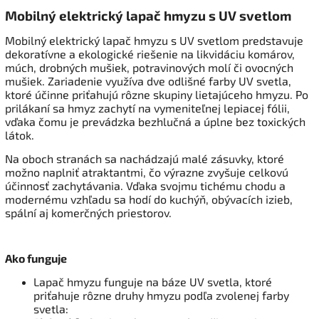
Mobilný elektrický lapač hmyzu s UV svetlom
Mobilný elektrický lapač hmyzu s UV svetlom predstavuje
dekoratívne a ekologické riešenie na likvidáciu komárov,
múch, drobných mušiek, potravinových molí či ovocných
mušiek. Zariadenie využíva dve odlišné farby UV svetla,
ktoré účinne priťahujú rôzne skupiny lietajúceho hmyzu. Po
prilákaní sa hmyz zachytí na vymeniteľnej lepiacej fólii,
vďaka čomu je prevádzka bezhlučná a úplne bez toxických
látok.
Na oboch stranách sa nachádzajú malé zásuvky, ktoré
možno naplniť atraktantmi, čo výrazne zvyšuje celkovú
účinnosť zachytávania. Vďaka svojmu tichému chodu a
modernému vzhľadu sa hodí do kuchýň, obývacích izieb,
spální aj komerčných priestorov.
Ako funguje
Lapač hmyzu funguje na báze UV svetla, ktoré
priťahuje rôzne druhy hmyzu podľa zvolenej farby
svetla: