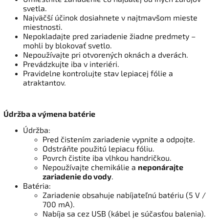
svetla.
Najväčší účinok dosiahnete v najtmavšom mieste
miestnosti.
Nepokladajte pred zariadenie žiadne predmety –
mohli by blokovať svetlo.
Nepoužívajte pri otvorených oknách a dverách.
Prevádzkujte iba v interiéri.
Pravidelne kontrolujte stav lepiacej fólie a
atraktantov.
Údržba a výmena batérie
Údržba:
Pred čistením zariadenie vypnite a odpojte.
Odstráňte použitú lepiacu fóliu.
Povrch čistite iba vlhkou handričkou.
Nepoužívajte chemikálie a
neponárajte
zariadenie do vody
.
Batéria:
Zariadenie obsahuje nabíjateľnú batériu (5 V /
700 mA).
Nabíja sa cez USB (kábel je súčasťou balenia).