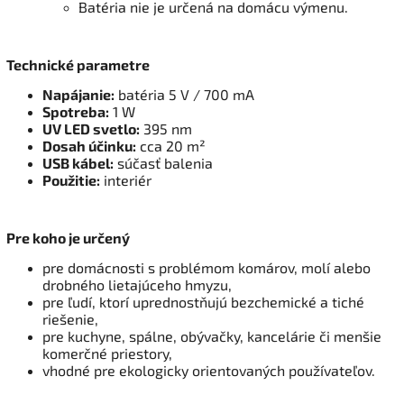
Batéria nie je určená na domácu výmenu.
Technické parametre
Napájanie:
batéria 5 V / 700 mA
Spotreba:
1 W
UV LED svetlo:
395 nm
Dosah účinku:
cca 20 m²
USB kábel:
súčasť balenia
Použitie:
interiér
Pre koho je určený
pre domácnosti s problémom komárov, molí alebo
drobného lietajúceho hmyzu,
pre ľudí, ktorí uprednostňujú bezchemické a tiché
riešenie,
pre kuchyne, spálne, obývačky, kancelárie či menšie
komerčné priestory,
vhodné pre ekologicky orientovaných používateľov.