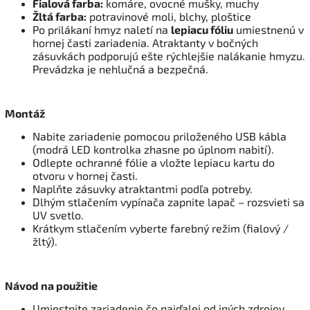
Fialová farba:
komáre, ovocné mušky, muchy
Žltá farba:
potravinové moli, blchy, ploštice
Po prilákaní hmyz naletí na
lepiacu fóliu
umiestnenú v
hornej časti zariadenia. Atraktanty v bočných
zásuvkách podporujú ešte rýchlejšie nalákanie hmyzu.
Prevádzka je nehlučná a bezpečná.
Montáž
Nabite zariadenie pomocou priloženého USB kábla
(modrá LED kontrolka zhasne po úplnom nabití).
Odlepte ochranné fólie a vložte lepiacu kartu do
otvoru v hornej časti.
Naplňte zásuvky atraktantmi podľa potreby.
Dlhým stlačením vypínača zapnite lapač – rozsvieti sa
UV svetlo.
Krátkym stlačením vyberte farebný režim (fialový /
žltý).
Návod na použitie
Umiestnite zariadenie čo najďalej od iných zdrojov