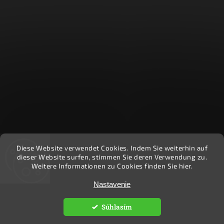
Diese Website verwendet Cookies. Indem Sie weiterhin auf
Recenzie zákazníkov - Heuréka
dieser Website surfen, stimmen Sie deren Verwendung zu.
Weitere Informationen zu Cookies finden Sie hier.
Nastavenie
Copyright 2026
Ekočlovek
. Všetky práva vyhradené.
Upraviť nastavenie cookies
Súhlasím
Vytvořil
Shoptet
| Design
Shoptak.cz.