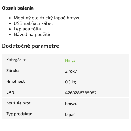
Obsah balenia
Mobilný elektrický lapač hmyzu
USB nabíjací kábel
Lepiaca fólia
Návod na použitie
Dodatočné parametre
Kategória
:
Hmyz
Záruka
:
2 roky
Hmotnosť
:
0.3 kg
EAN
:
4260286385987
použitie proti
:
hmyzu
Typ produktu
:
lapač