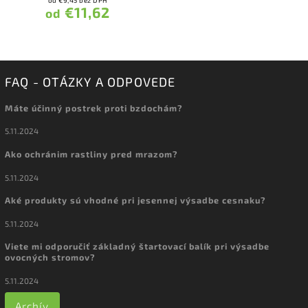
od €9,45 bez DPH
€11,62
od
FAQ - OTÁZKY A ODPOVEDE
Máte účinný postrek proti bzdochám?
5.11.2024
Ako ochránim rastliny pred mrazom?
5.11.2024
Aké produkty sú vhodné pri jesennej výsadbe cesnaku?
5.11.2024
Viete mi odporučiť základný štartovací balík pri výsadbe
ovocných stromov?
5.11.2024
Archív