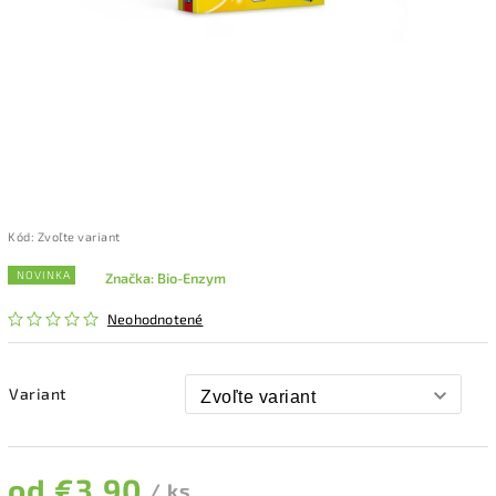
Kód:
Zvoľte variant
NOVINKA
Značka:
Bio-Enzym
Neohodnotené
Variant
od
€3,90
/ ks