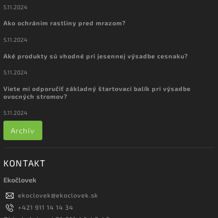
5.11.2024
Ako ochránim rastliny pred mrazom?
5.11.2024
Aké produkty sú vhodné pri jesennej výsadbe cesnaku?
5.11.2024
Viete mi odporučiť základný štartovací balík pri výsadbe
ovocných stromov?
5.11.2024
Archív
KONTAKT
Ekočlovek
ekoclovek
@
ekoclovek.sk
+421 911 14 14 34