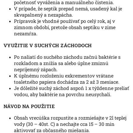
početnosť vyváženia a manuálneho čistenia.
V prípade, že septik prepad nemá, usadený kal je
skvapalnený a nezapácha.
Prípravok je vhodné používať po celý rok, aj v
zimnom období, pretože obsah septiku v zime
nezamŕza.
VYUŽITIE V SUCHÝCH ZÁCHODOCH
Po naliatí do suchého záchodu začnú baktérie s
rozkladom a znížia sa alebo úplne zmiznú
nepríjemný zápach.
K úplnému rozloženiu exkrementov vrátane
toaletného papiera dochádza za 2 až 3 mesiace.
Je dôležité suchý záchod aspoň 1 x týždenne preliať
vodou, aby baktérie na povrchu neusychali.
NÁVOD NA POUŽITIE
Obsah vrecúška rozpustite a rozmiešajte v 2l teplej
vody (30 – 40st. C) a nechajte cca 15 – 30 min
aktivovať za občasného miešania.