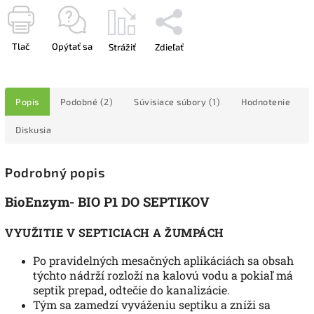
Tlač
Opýtať sa
Strážiť
Zdieľať
Popis
Podobné (2)
Súvisiace súbory (1)
Hodnotenie
Diskusia
Podrobný popis
BioEnzym- BIO P1 DO SEPTIKOV
VYUŽITIE V SEPTICIACH A ŽUMPÁCH
Po pravidelných mesačných aplikáciách sa obsah
týchto nádrží rozloží na kalovú vodu a pokiaľ má
septik prepad, odtečie do kanalizácie.
Tým sa zamedzí vyváženiu septiku a zníži sa