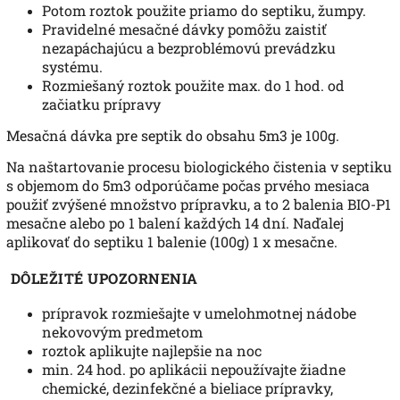
Potom roztok použite priamo do septiku, žumpy.
Pravidelné mesačné dávky pomôžu zaistiť
nezapáchajúcu a bezproblémovú prevádzku
systému.
Rozmiešaný roztok použite max. do 1 hod. od
začiatku prípravy
Mesačná dávka pre septik do obsahu 5m3 je 100g.
Na naštartovanie procesu biologického čistenia v septiku
s objemom do 5m3 odporúčame počas prvého mesiaca
použiť zvýšené množstvo prípravku, a to 2 balenia BIO-P1
mesačne alebo po 1 balení každých 14 dní. Naďalej
aplikovať do septiku 1 balenie (100g) 1 x mesačne.
DÔLEŽITÉ UPOZORNENIA
prípravok rozmiešajte v umelohmotnej nádobe
nekovovým predmetom
roztok aplikujte najlepšie na noc
min. 24 hod. po aplikácii nepoužívajte žiadne
chemické, dezinfekčné a bieliace prípravky,