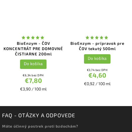
BioEnzym - ČOV
BioEnzym - prípravok pre
KONCENTRÁT PRE DOMOVNÉ
ČOV tekutý 500ml
ČISTIARNE 200ml
Do košíka
Do košíka
€3,74 bez DPH
€4,60
€6,34 bez DPH
€7,80
€0,92 / 100 ml
€3,90 / 100 ml
FAQ - OTÁZKY A ODPOVEDE
Máte účinný postrek proti bzdochám?