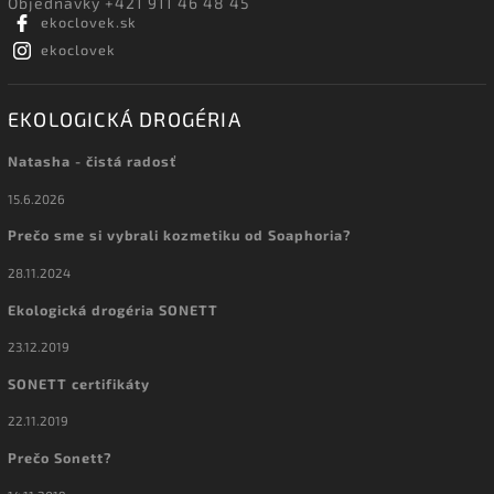
Objednávky +421 911 46 48 45
ekoclovek.sk
ekoclovek
EKOLOGICKÁ DROGÉRIA
Natasha - čistá radosť
15.6.2026
Prečo sme si vybrali kozmetiku od Soaphoria?
28.11.2024
Ekologická drogéria SONETT
23.12.2019
SONETT certifikáty
22.11.2019
Prečo Sonett?