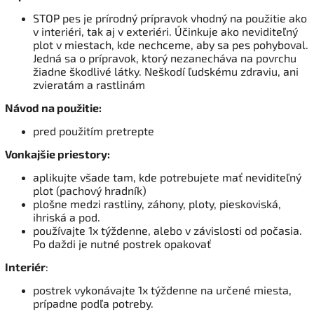
STOP pes je prírodný prípravok vhodný na použitie ako
v interiéri, tak aj v exteriéri. Účinkuje ako neviditeľný
plot v miestach, kde nechceme, aby sa pes pohyboval.
Jedná sa o prípravok, ktorý nezanecháva na povrchu
žiadne škodlivé látky. Neškodí ľudskému zdraviu, ani
zvieratám a rastlinám
Návod na použitie:
pred použitím pretrepte
Vonkajšie priestory:
aplikujte všade tam, kde potrebujete mať neviditeľný
plot (pachový hradník)
plošne medzi rastliny, záhony, ploty, pieskoviská,
ihriská a pod.
používajte 1x týždenne, alebo v závislosti od počasia.
Po daždi je nutné postrek opakovať
Interiér
:
postrek vykonávajte 1x týždenne na určené miesta,
prípadne podľa potreby.