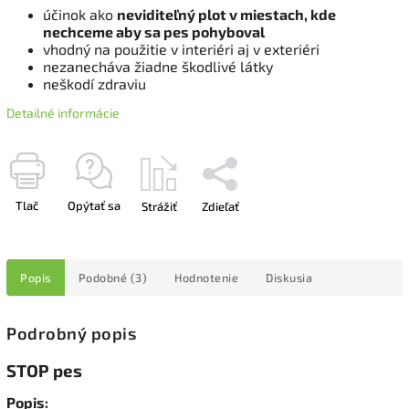
účinok ako
neviditeľný plot v miestach, kde
nechceme aby sa pes pohyboval
vhodný na použitie v interiéri aj v exteriéri
nezanecháva žiadne škodlivé látky
neškodí zdraviu
Detailné informácie
Tlač
Opýtať sa
Strážiť
Zdieľať
Popis
Podobné (3)
Hodnotenie
Diskusia
Podrobný popis
STOP pes
Popis: