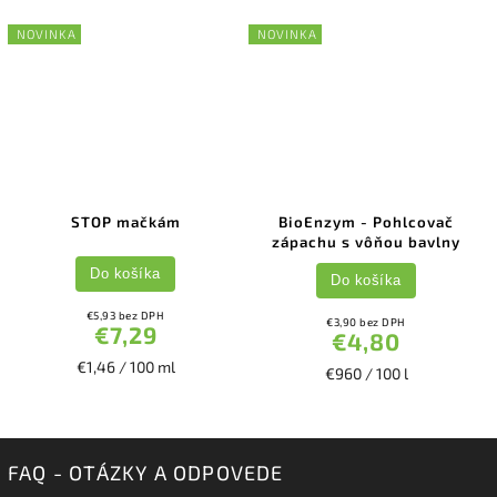
NOVINKA
NOVINKA
STOP mačkám
BioEnzym - Pohlcovač
zápachu s vôňou bavlny
Do košíka
Do košíka
€5,93 bez DPH
€3,90 bez DPH
€7,29
€4,80
€1,46 / 100 ml
€960 / 100 l
FAQ - OTÁZKY A ODPOVEDE