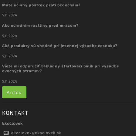
Máte účinný postrek proti bzdochám?
5.11.2024
Ako ochránim rastliny pred mrazom?
5.11.2024
Aké produkty sú vhodné pri jesennej výsadbe cesnaku?
5.11.2024
Viete mi odporučiť základný štartovací balík pri výsadbe
ovocných stromov?
5.11.2024
Archív
KONTAKT
Ekočlovek
ekoclovek
@
ekoclovek.sk