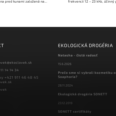
na pred kunami založená na...
frekvencii 12 – 23 kHz, účinný p
KT
EKOLOGICKÁ DROGÉRIA
Natasha - čistá radosť
ovek
@
ekoclovek.sk
15.6.2026
11 14 14 34
Prečo sme si vybrali kozmetiku 
Soaphoria?
y +421 911 46 48 45
ovek.sk
28.11.2024
ovek
Ekologická drogéria SONETT
23.12.2019
SONETT certifikáty