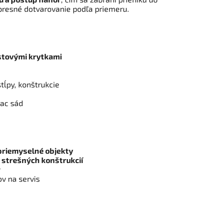
resné dotvarovanie podľa priemeru.
stovými krytkami
tĺpy, konštrukcie
iac sád
priemyselné objekty
 a strešných konštrukcií
y
ov na servis