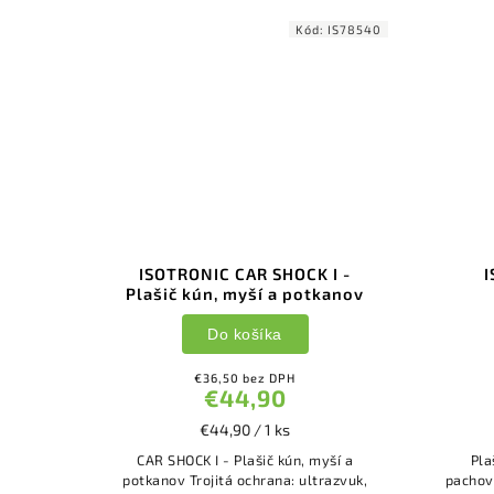
d:
78302
Kód:
IS78540
 a
ISOTRONIC CAR SHOCK I -
I
Plašič kún, myší a potkanov
Do košíka
€36,50 bez DPH
€44,90
€44,90 / 1 ks
avcov
CAR SHOCK I - Plašič kún, myší a
Pla
davcov
potkanov Trojitá ochrana: ultrazvuk,
pachová 