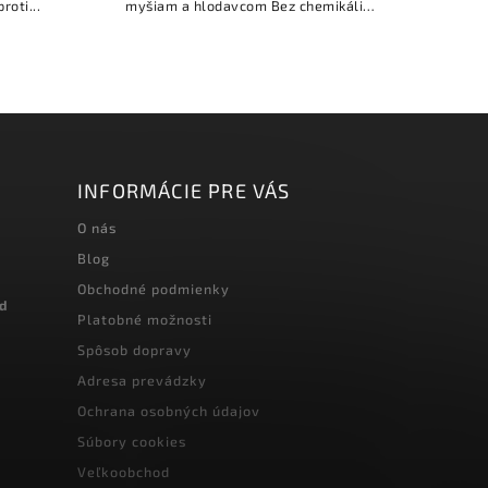
roti...
myšiam a hlodavcom Bez chemikálií
–...
INFORMÁCIE PRE VÁS
O nás
Blog
Obchodné podmienky
od
Platobné možnosti
Spôsob dopravy
Adresa prevádzky
Ochrana osobných údajov
Súbory cookies
Veľkoobchod