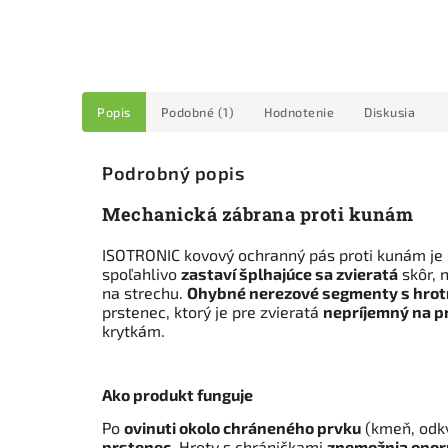
Popis
Podobné (1)
Hodnotenie
Diskusia
Podrobný popis
Mechanická zábrana proti kunám
ISOTRONIC kovový ochranný pás proti kunám je
spoľahlivo
zastaví šplhajúce sa zvieratá
skôr, 
na strechu.
Ohybné nerezové segmenty s hrot
prstenec, ktorý je pre zvieratá
nepríjemný na p
krytkám.
Ako produkt funguje
Po
ovinuti okolo chráneného prvku
(kmeň, odkv
prstenec
. Hroty s chráničkami
znemožnia opor