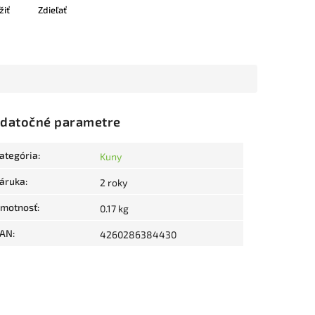
žiť
Zdieľať
datočné parametre
ategória
:
Kuny
áruka
:
2 roky
motnosť
:
0.17 kg
AN
:
4260286384430