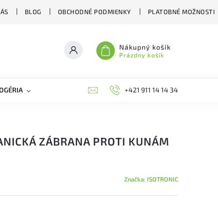
NÁS
BLOG
OBCHODNÉ PODMIENKY
PLATOBNÉ MOŽNOSTI
Nákupný košík
Prázdny košík
OGÉRIA
VČELIE LIEČIVÁ
BIOAGENS
+421 911 14 14 34
PLAŠIČE A O
ANICKÁ ZÁBRANA PROTI KUNÁM
Značka:
ISOTRONIC