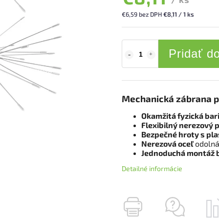
€6,59 bez DPH
€8,11 / 1 ks
Pridať d
Mechanická zábrana p
Okamžitá fyzická bar
Flexibilný nerezový 
Bezpečné hroty s pl
Nerezová oceľ
odolná 
Jednoduchá montáž b
Detailné informácie