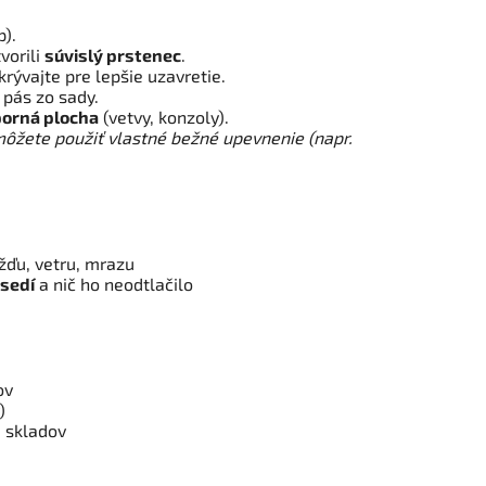
).
vorili
súvislý prstenec
.
rývajte pre lepšie uzavretie.
 pás zo sady.
porná plocha
(vetvy, konzoly).
môžete použiť vlastné bežné upevnenie (napr.
žďu, vetru, mrazu
sedí
a nič ho neodtlačilo
ov
)
 skladov