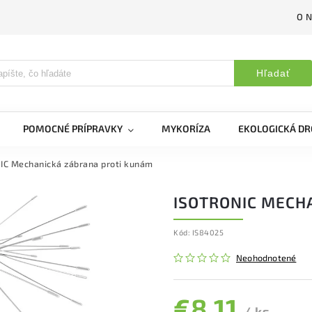
O 
Hľadať
POMOCNÉ PRÍPRAVKY
MYKORÍZA
EKOLOGICKÁ DR
IC Mechanická zábrana proti kunám
ISOTRONIC MECH
Kód:
IS84025
Neohodnotené
€8,11
/ ks