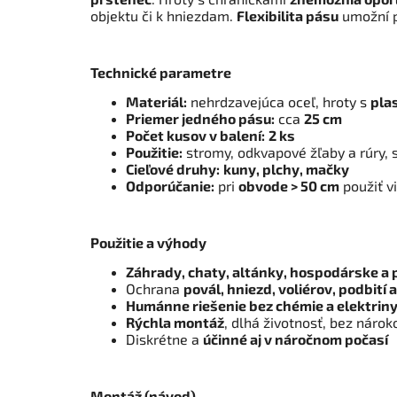
objektu či k hniezdam.
Flexibilita pásu
umožní p
Technické parametre
Materiál:
nehrdzavejúca oceľ, hroty s
pla
Priemer jedného pásu:
cca
25 cm
Počet kusov v balení:
2 ks
Použitie:
stromy, odkvapové žľaby a rúry, s
Cieľové druhy:
kuny, plchy, mačky
Odporúčanie:
pri
obvode > 50 cm
použiť v
Použitie a výhody
Záhrady, chaty, altánky, hospodárske a 
Ochrana
povál, hniezd, voliérov, podbití
Humánne riešenie bez chémie a elektrin
Rýchla montáž
, dlhá životnosť, bez nárok
Diskrétne a
účinné aj v náročnom počasí
Montáž (návod)