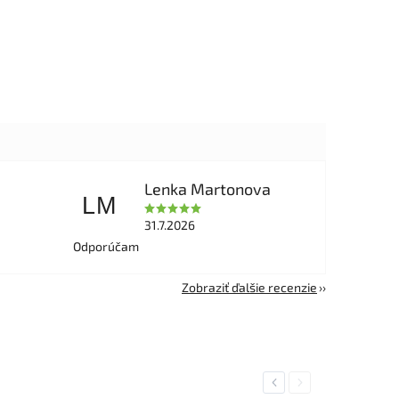
Lenka Martonova
LM
31.7.2026
Odporúčam
Zobraziť ďalšie recenzie
Previous
Next