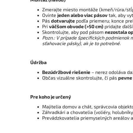
Zmerajte miesto montáže (kmeň/rúra/stĺp
Ovinte
jeden alebo viac pásov
tak, aby vyt
Pás
dotvarujte
podľa priemeru; konce prek
Pri
väčšom obvode (>50 cm)
pridajte ďalší
Skontrolujte, aby pod pásom
nezostala o
Pozn.: V prípade špecifických podmienok 
sťahovacie pásky), ak je to potrebné.
Údržba
Bezúdržbové riešenie
– nerez odoláva da
Občas vizuálne skontrolujte, či pás
pevne 
Pre koho je určený
Majitelia domov a chát, správcovia objekt
Záhradkári a chovatelia (voliéry, holubníky
Prevádzkovatelia priemyselných areálov a