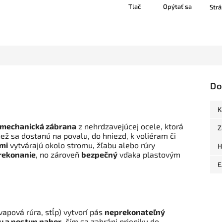
Tlač
Opýtať sa
Strá
Do
K
mechanická zábrana
z nehrdzavejúcej ocele, ktorá
Z
než sa dostanú na povalu, do hniezd, k voliéram či
mi
vytvárajú okolo stromu, žľabu alebo rúry
H
rekonanie
, no zároveň
bezpečný
vďaka plastovým
E
apová rúra, stĺp) vytvorí pás
neprekonateľný
u a postup nahor
, čím sa zabráni prieniku do