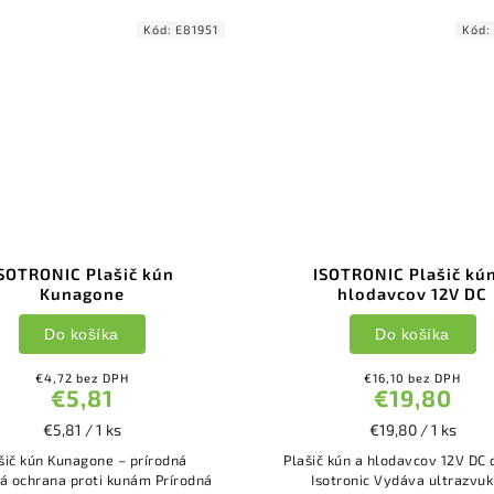
Kód:
E81951
Kód:
SOTRONIC Plašič kún
ISOTRONIC Plašič kún
Kunagone
hlodavcov 12V DC
Do košíka
Do košíka
€4,72 bez DPH
€16,10 bez DPH
€5,81
€19,80
€5,81 / 1 ks
€19,80 / 1 ks
šič kún Kunagone – prírodná
Plašič kún a hlodavcov 12V DC 
ochrana proti kunám Prírodná
Isotronic Vydáva ultrazvuk vo