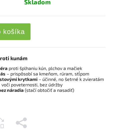
Skladom
o košíka
roti kunám
iéra
proti šplhaniu kún, plchov a mačiek
pás
– prispôsobí sa kmeňom, rúram, stĺpom
astovými krytkami
– účinné, no šetrné k zvieratám
voči poveternosti, bez údržby
ez náradia
(stačí obtočiť a nasadiť)