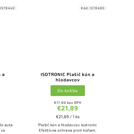
IS78440
Kód:
IS78480
 a
ISOTRONIC Plašič kún a
hlodavcov
Do košíka
€17,80 bez DPH
€21,89
€21,89 / 1 ks
do auta
Plašič kún a hlodavcov Isotronic
Efektívna ochrana proti kúňam,