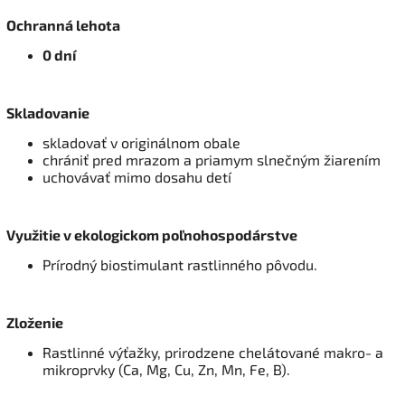
Ochranná lehota
0 dní
Skladovanie
skladovať v originálnom obale
chrániť pred mrazom a priamym slnečným žiarením
uchovávať mimo dosahu detí
Využitie v ekologickom poľnohospodárstve
Prírodný biostimulant rastlinného pôvodu.
Zloženie
Rastlinné výťažky, prirodzene chelátované makro- a
mikroprvky (Ca, Mg, Cu, Zn, Mn, Fe, B).