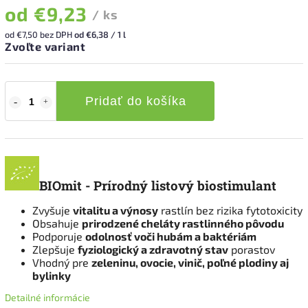
od
€9,23
/ ks
od
€7,50
bez DPH
od €6,38 / 1 l
Zvoľte variant
Pridať do košíka
BIOmit - Prírodný listový biostimulant
Zvyšuje
vitalitu a výnosy
rastlín bez rizika fytotoxicity
Obsahuje
prirodzené cheláty rastlinného pôvodu
Podporuje
odolnosť voči hubám a baktériám
Zlepšuje
fyziologický a zdravotný stav
porastov
Vhodný pre
zeleninu, ovocie, vinič, poľné plodiny aj
bylinky
Detailné informácie