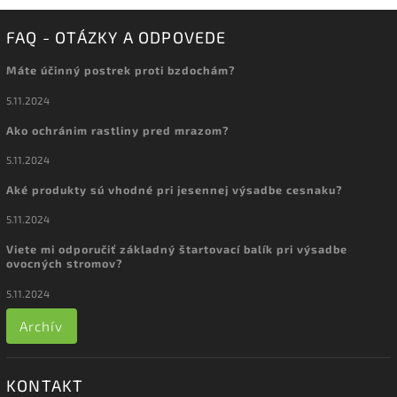
FAQ - OTÁZKY A ODPOVEDE
Máte účinný postrek proti bzdochám?
5.11.2024
Ako ochránim rastliny pred mrazom?
5.11.2024
Aké produkty sú vhodné pri jesennej výsadbe cesnaku?
5.11.2024
Viete mi odporučiť základný štartovací balík pri výsadbe
ovocných stromov?
5.11.2024
Archív
KONTAKT