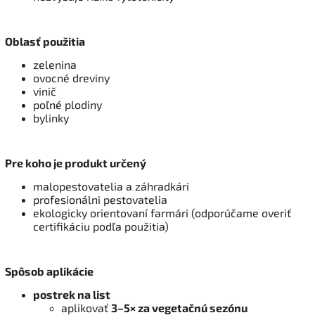
Oblasť použitia
zelenina
ovocné dreviny
vinič
poľné plodiny
bylinky
Pre koho je produkt určený
malopestovatelia a záhradkári
profesionálni pestovatelia
ekologicky orientovaní farmári (odporúčame overiť
certifikáciu podľa použitia)
Spôsob aplikácie
postrek na list
aplikovať
3–5× za vegetačnú sezónu