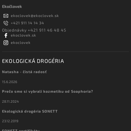
Ekočlovek
ekoclovek
@
ekoclovek.sk
+421 911 14 14 34
Objednávky +421 911 46 48 45
ekoclovek.sk
ekoclovek
EKOLOGICKÁ DROGÉRIA
Natasha - čistá radosť
15.6.2026
Prečo sme si vybrali kozmetiku od Soaphoria?
28.11.2024
Ekologická drogéria SONETT
23.12.2019
SONETT certifikáty