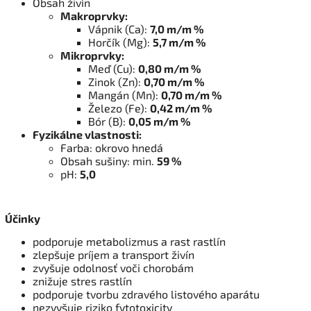
Obsah živín
Makroprvky:
Vápnik (Ca):
7,0 m/m %
Horčík (Mg):
5,7 m/m %
Mikroprvky:
Meď (Cu):
0,80 m/m %
Zinok (Zn):
0,70 m/m %
Mangán (Mn):
0,70 m/m %
Železo (Fe):
0,42 m/m %
Bór (B):
0,05 m/m %
Fyzikálne vlastnosti:
Farba: okrovo hnedá
Obsah sušiny: min.
59 %
pH:
5,0
Účinky
podporuje metabolizmus a rast rastlín
zlepšuje príjem a transport živín
zvyšuje odolnosť voči chorobám
znižuje stres rastlín
podporuje tvorbu zdravého listového aparátu
nezvyšuje riziko fytotoxicity