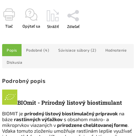
Tlač
Opýtať sa
Strážiť
Zdieľať
Popis
Podobné (4)
Súvisiace súbory (2)
Hodnotenie
Diskusia
Podrobný popis
BIOmit - Prírodný listový biostimulant
BIOMIT je
prírodný listový biostimulačný prípravok
na
báze
rastlinných výťažkov
s obsahom makro- a
mikroprvkov viazaných v
prirodzene chelátovanej forme
.
Vďaka tomuto zloženiu umožňuje rastlinám lepšie využívať