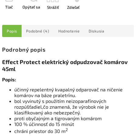
Tlač
Opýtať sa
Strážiť
Zdieľať
Popis
Podobné (4)
Hodnotenie
Diskusia
Podrobný popis
Effect Protect elektrický odpudzovač komárov
45ml
Popis:
účinný repelentný kvapalný odparovač na ničenie
komárov na báze praletrínu.
bol vyvinutý s použitím neizoparafínových
rozpúšťadiel,čo znamená, že výrobok nie je
klasifikovaný ako nebezpečný.
proti obyčajným a tigrovaným komárom
100 % účinnosť do 15 minút
2
chráni priestor do 30 m