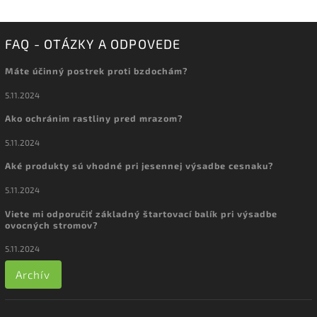
FAQ - OTÁZKY A ODPOVEDE
Máte účinný postrek proti bzdochám?
5.11.2024
Ako ochránim rastliny pred mrazom?
5.11.2024
Aké produkty sú vhodné pri jesennej výsadbe cesnaku?
5.11.2024
Viete mi odporučiť základný štartovací balík pri výsadbe
ovocných stromov?
5.11.2024
Archív