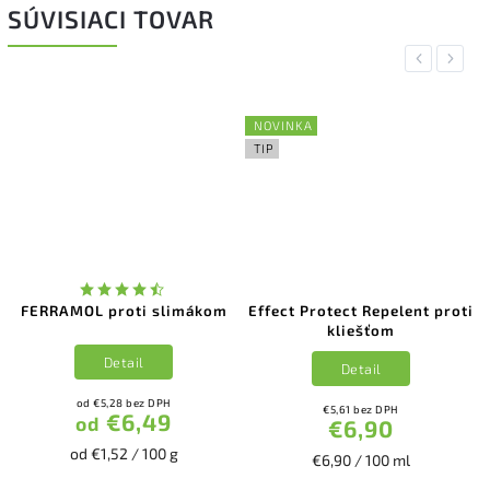
SÚVISIACI TOVAR
Previous
Next
NOVINKA
TIP
FERRAMOL proti slimákom
Effect Protect Repelent proti
kliešťom
Detail
Detail
od €5,28 bez DPH
€5,61 bez DPH
€6,49
od
€6,90
od €1,52 / 100 g
€6,90 / 100 ml