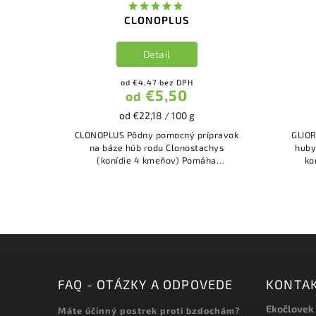
CLONOPLUS
Detail
od €4,47 bez DPH
€5,50
od
od €22,18 / 100 g
CLONOPLUS Pôdny pomocný prípravok
GLIOREX obsahuje pro
na báze húb rodu Clonostachys
huby
(konídie 4 kmeňov) Pomáha
ko
rozkladať...
FAQ - OTÁZKY A ODPOVEDE
KONTA
Ekočlovek
Máte účinný postrek proti bzdochám?