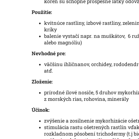
koreň sú schopné prospešné látky odovz
Použitie:
kvitnúce rastliny, izbové rastliny, zele
kríky
balenie vystačí napr. na muškátov, 6 ruž
alebo magnóliu)
Nevhodné pre:
väčšinu ihličnanov, orchidey, rododendron
atď.
Zloženie:
prírodné ílové nosiče, 5 druhov mykorh
z morských rias, rohovina, minerály
Účinok:
zvýšenie a zosilnenie mykorhizácie ošetr
stimulácia rastu ošetrených rastlín vďa
rozkladnom pôsobení trichodermy (t.j bi