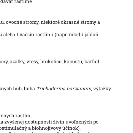
dávať rastline
ninu, ovocné stromy, niektoré okrasné stromy a
í alebo 1 väčšiu rastlinu (napr. mladú jabloň
y, azalky, vresy, brokolicu, kapustu, karfiol..
íznych húb, huba
Trichoderma harzianum,
výťažky
ených rastlín,
ka zvýšenej dostupnosti živín uvoľnených po
ostimulačný a biohnojivový účinok),