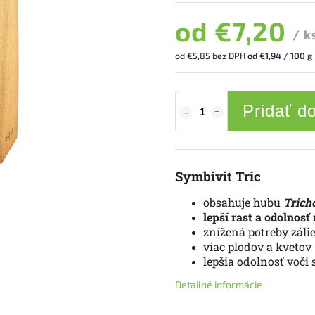
od
€7,20
/ k
od
€5,85
bez DPH
od €1,94 / 100 g
Pridať d
Symbivit Tric
obsahuje hubu
Trich
l
epší rast a odolnosť 
znížená potreby záli
viac plodov a kvetov
lepšia odolnosť voči 
Detailné informácie