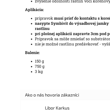
zvýšenie odolnosti rastlín voči koreň
Aplikácia:
prípravok
musí prísť do kontaktu s kore
nasypte Symbivit do výsadbovej jamky t
rastlinu
pri plošnej aplikácii zapravte 3cm pod
Prípravok sa môže zmiešať so substrátom
nie je možné rastlinu predávkovať - vyšš
Balenie:
150 g
750 g
3 kg
Libor Karkus