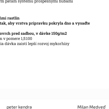
ovým pätám systému prospešnými hubami
ňmi rastlín
ak, aby vrstva prípravku pokryla dno a vysaďte
 povrch pred sadbou, v dávke 150g/m2
 v pomere 1,5:100
ia dávka zaistí lepší rozvoj mykorhízy
peter kendra
Milan Medveď