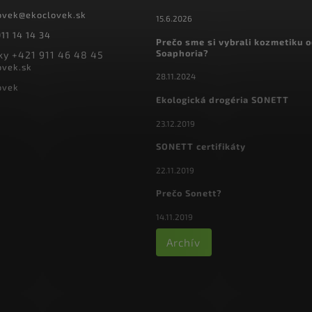
ovek
@
ekoclovek.sk
15.6.2026
11 14 14 34
Prečo sme si vybrali kozmetiku 
Soaphoria?
y +421 911 46 48 45
ovek.sk
28.11.2024
ovek
Ekologická drogéria SONETT
23.12.2019
SONETT certifikáty
22.11.2019
Prečo Sonett?
14.11.2019
Archív