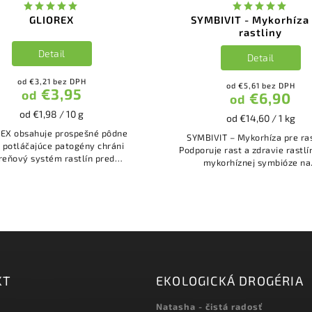
GLIOREX
SYMBIVIT - Mykorhíza
rastliny
Detail
Detail
od €3,21 bez DPH
od €5,61 bez DPH
€3,95
od
€6,90
od
od €1,98 / 10 g
od €14,60 / 1 kg
spešné pôdne
SYMBIVIT – Mykorhíza pre ras
 potláčajúce patogény chráni
Podporuje rast a zdravie rastlí
reňový systém rastlín pred
mykorhíznej symbióze na.
hubovými...
KT
EKOLOGICKÁ DROGÉRIA
Natasha - čistá radosť