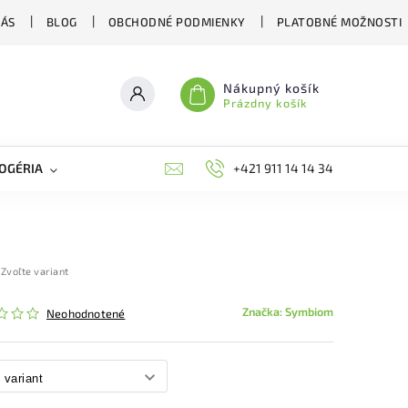
NÁS
BLOG
OBCHODNÉ PODMIENKY
PLATOBNÉ MOŽNOSTI
Nákupný košík
Prázdny košík
OGÉRIA
VČELIE LIEČIVÁ
BIOAGENS
+421 911 14 14 34
PLAŠIČE A O
Zvoľte variant
Značka:
Symbiom
Neohodnotené