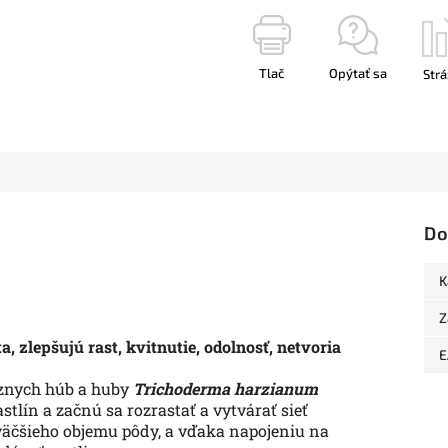
Tlač
Opýtať sa
Strá
Do
K
Z
a, zlepšujú rast, kvitnutie, odolnosť, netvoria
E
znych húb a huby
Trichoderma harzianum
tlín a začnú sa rozrastať a vytvárať sieť
z väčšieho objemu pôdy, a vďaka napojeniu na