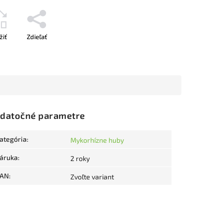
žiť
Zdieľať
datočné parametre
ategória
:
Mykorhízne huby
áruka
:
2 roky
AN
:
Zvoľte variant