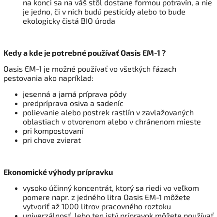
na konci sa na váš stôl dostane formou potravín, a nie
je jedno, či v nich budú pesticídy alebo to bude
ekologicky čistá BIO úroda
Kedy a kde je potrebné používať Oasis EM-1 ?
Oasis EM-1 je možné používať vo všetkých fázach
pestovania ako napríklad:
jesenná a jarná príprava pôdy
predpríprava osiva a sadeníc
polievanie alebo postrek rastlín v zavlažovaných
oblastiach v otvorenom alebo v chránenom mieste
pri kompostovaní
pri chove zvierat
Ekonomické výhody prípravku
vysoko účinný koncentrát, ktorý sa riedi vo veľkom
pomere napr. z jedného litra Oasis EM-1 môžete
vytvoriť až 1000 litrov pracovného roztoku
univerzálnosť, lebo ten istý prípravok môžete používať