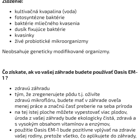
Zloženie:
kultivačná kvapalina (voda)
fotosyntézne baktérie
baktérie mliečného kvasenia
dusík fixujúce baktérie
kvasinky
živé probiotické mikroorganizmy
Neobsahuje geneticky modifikované organizmy.
Čo získate, ak vo vašej záhrade budete používať Oasis EM-
1 ?
zdravú záhradu
tým, že zregenerujete pôdu t.j. oživíte
zdravú mikroflóru, budete mať v záhrade oveľa
menej práce a značnú časť preberie na seba príroda
na tej istej ploche môžete vypestovať viac plodov,
úroda z vašej záhrady bude ekologicky čistá, zdravá a
s vysokým obsahom vitamínov a enzýmov,
použitie Oasis EM-1 bude pozitívne vplývať na zdravie
vašej rodiny, pretože všetko, čo aplikujete do záhrady,