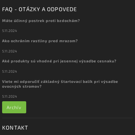
FAQ - OTÁZKY A ODPOVEDE
Máte účinný postrek proti bzdochám?
5.11.2024
Ako ochránim rastliny pred mrazom?
5.11.2024
Aké produkty sú vhodné pri jesennej výsadbe cesnaku?
5.11.2024
Viete mi odporučiť základný štartovací balík pri výsadbe
ovocných stromov?
5.11.2024
Archív
KONTAKT