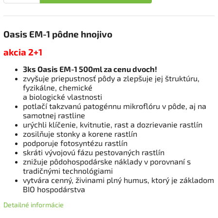
Oasis EM-1 pôdne hnojivo
akcia 2+1
3ks Oasis EM-1 500ml za cenu dvoch!
zvyšuje priepustnosť pôdy a zlepšuje jej štruktúru,
fyzikálne, chemické
a biologické vlastnosti
potlačí takzvanú patogénnu mikroflóru v pôde, aj na
samotnej rastline
urýchli klíčenie, kvitnutie, rast a dozrievanie rastlín
zosilňuje stonky a korene rastlín
podporuje fotosyntézu rastlín
skráti vývojovú fázu pestovaných rastlín
znižuje pôdohospodárske náklady v porovnaní s
tradičnými technológiami
vytvára cenný, živinami plný humus, ktorý je základom
BIO hospodárstva
Detailné informácie