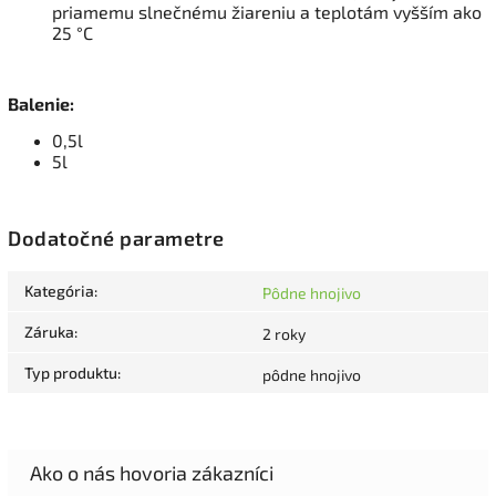
priamemu slnečnému žiareniu a teplotám vyšším ako
25 °C
Balenie:
0,5l
5l
Dodatočné parametre
Kategória
:
Pôdne hnojivo
Záruka
:
2 roky
Typ produktu
:
pôdne hnojivo