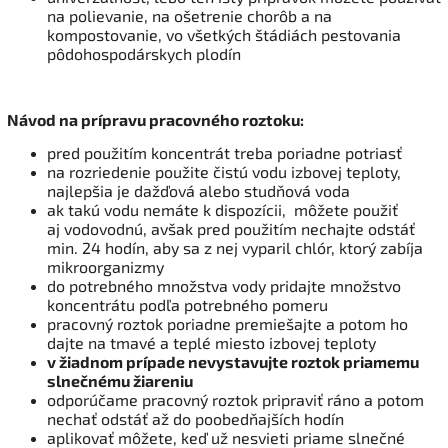
na polievanie, na ošetrenie chorôb a na
kompostovanie, vo všetkých štádiách pestovania
pôdohospodárskych plodín
Návod na prípravu pracovného roztoku:
pred použitím koncentrát treba poriadne potriasť
na rozriedenie použite čistú vodu izbovej teploty,
najlepšia je dažďová alebo studňová voda
ak takú vodu nemáte k dispozícii, môžete použiť
aj vodovodnú, avšak pred použitím nechajte odstáť
min. 24 hodín, aby sa z nej vyparil chlór, ktorý zabíja
mikroorganizmy
do potrebného množstva vody pridajte množstvo
koncentrátu podľa potrebného pomeru
pracovný roztok poriadne premiešajte a potom ho
dajte na tmavé a teplé miesto izbovej teploty
v žiadnom prípade nevystavujte roztok priamemu
slnečnému žiareniu
odporúčame pracovný roztok pripraviť ráno a potom
nechať odstáť až do poobedňajších hodín
aplikovať môžete, keď už nesvieti priame slnečné