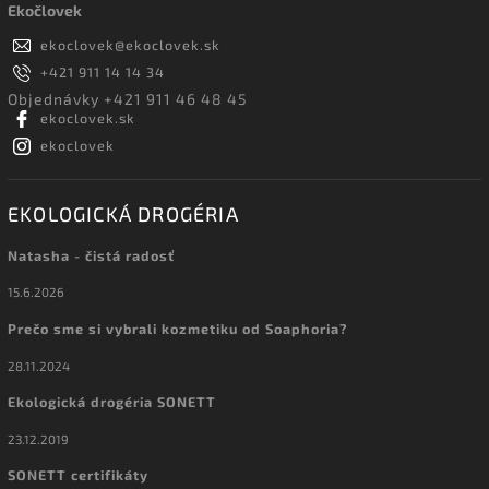
Ekočlovek
ekoclovek
@
ekoclovek.sk
+421 911 14 14 34
Objednávky +421 911 46 48 45
ekoclovek.sk
ekoclovek
EKOLOGICKÁ DROGÉRIA
Natasha - čistá radosť
15.6.2026
Prečo sme si vybrali kozmetiku od Soaphoria?
28.11.2024
Ekologická drogéria SONETT
23.12.2019
SONETT certifikáty