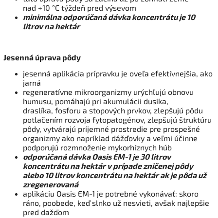
nad +10 °C týždeň pred výsevom
minimálna odporúčaná dávka koncentrátu je 10
litrov na hektár
Jesenná úprava pôdy
jesenná aplikácia prípravku je oveľa efektívnejšia, ako
jarná
regeneratívne mikroorganizmy urýchľujú obnovu
humusu, pomáhajú pri akumulácii dusíka,
draslíka, fosforu a stopových prvkov, zlepšujú pôdu
potlačením rozvoja fytopatogénov, zlepšujú štruktúru
pôdy, vytvárajú príjemné prostredie pre prospešné
organizmy ako napríklad dážďovky a veľmi účinne
podporujú rozmnoženie mykorhíznych húb
odporúčaná dávka Oasis EM-1 je 30 litrov
koncentrátu na hektár v prípade zničenej pôdy
alebo 10 litrov koncentrátu na hektár ak je pôda už
zregenerovaná
aplikáciu Oasis EM-1 je potrebné vykonávať: skoro
ráno, poobede, keď slnko už nesvieti, avšak najlepšie
pred dažďom