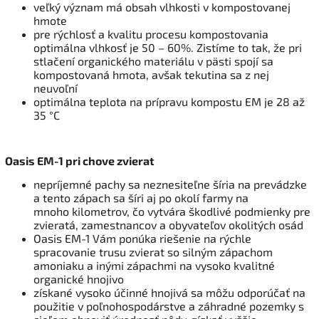
veľký význam má obsah vlhkosti v kompostovanej
hmote
pre rýchlosť a kvalitu procesu kompostovania
optimálna vlhkosť je 50 – 60%. Zistíme to tak, že pri
stlačení organického materiálu v pästi spojí sa
kompostovaná hmota, avšak tekutina sa z nej
neuvoľní
optimálna teplota na prípravu kompostu EM je 28 až
35 °C
Oasis EM-1 pri chove zvierat
nepríjemné pachy sa neznesiteľne šíria na prevádzke
a tento zápach sa šíri aj po okolí farmy na
mnoho kilometrov, čo vytvára škodlivé podmienky pre
zvieratá, zamestnancov a obyvateľov okolitých osád
Oasis EM-1 Vám ponúka riešenie na rýchle
spracovanie trusu zvierat so silným zápachom
amoniaku a inými zápachmi na vysoko kvalitné
organické hnojivo
získané vysoko účinné hnojivá sa môžu odporúčať na
použitie v poľnohospodárstve a záhradné pozemky s