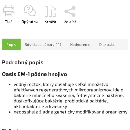
Tlač
Opýtať sa
Strážiť
Zdieľať
Popis
Súvisiace súbory (4)
Hodnotenie
Diskusia
Podrobný popis
Oasis EM-1 pôdne hnojivo
vodný roztok, ktorý obsahuje veľké množstvo
efektívnych regeneratívnych mikroorganizmov. Ide o
baktérie mliečneho kvasenia, fotosyntézne baktérie,
dusíkofixujúce baktérie, probiotické baktérie,
aktinobaktérie a kvasinky
neobsahuje žiadne geneticky modifikované organizmy