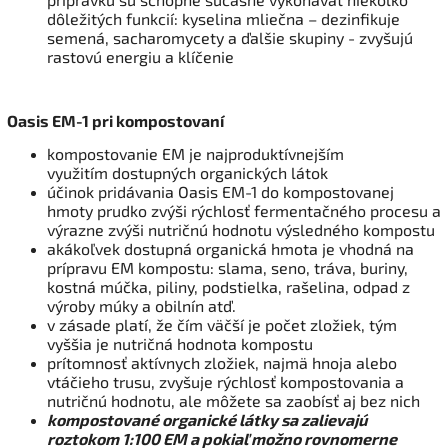
dôležitých funkcií: kyselina mliečna – dezinfikuje
semená, sacharomycety a ďalšie skupiny - zvyšujú
rastovú energiu a klíčenie
Oasis EM-1 pri kompostovaní
kompostovanie EM je najproduktívnejším
využitím dostupných organických látok
účinok pridávania Oasis EM-1 do kompostovanej
hmoty prudko zvýši rýchlosť fermentačného procesu a
výrazne zvýši nutričnú hodnotu výsledného kompostu
akákoľvek dostupná organická hmota je vhodná na
prípravu EM kompostu: slama, seno, tráva, buriny,
kostná múčka, piliny, podstielka, rašelina, odpad z
výroby múky a obilnín atď.
v zásade platí, že čím väčší je počet zložiek, tým
vyššia je nutričná hodnota kompostu
prítomnosť aktívnych zložiek, najmä hnoja alebo
vtáčieho trusu, zvyšuje rýchlosť kompostovania a
nutričnú hodnotu, ale môžete sa zaobísť aj bez nich
kompostované organické látky sa zalievajú
roztokom 1:100 EM a pokiaľ možno rovnomerne