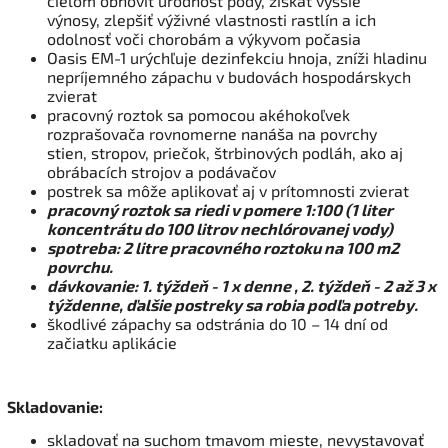
cieľom obnoviť úrodnosť pôdy, získať vyššie
výnosy, zlepšiť výživné vlastnosti rastlín a ich
odolnosť voči chorobám a výkyvom počasia
Oasis EM-1 urýchľuje dezinfekciu hnoja, zníži hladinu
nepríjemného zápachu v budovách hospodárskych
zvierat
pracovný roztok sa pomocou akéhokoľvek
rozprašovača rovnomerne nanáša na povrchy
stien, stropov, priečok, štrbinových podláh, ako aj
obrábacích strojov a podávačov
postrek sa môže aplikovať aj v prítomnosti zvierat
pracovný roztok sa
riedi v pomere 1:100 (1 liter
koncentrátu do 100 litrov nechlórovanej vody)
spotreba: 2 litre pracovného roztoku na 100 m2
povrchu.
dávkovanie: 1. týždeň - 1 x denne , 2. týždeň - 2 až 3 x
týždenne, ďalšie postreky sa robia podľa
potreby.
škodlivé zápachy sa odstránia do 10 – 14 dní od
začiatku aplikácie
Skladovanie:
skladovať na suchom tmavom mieste, nevystavovať