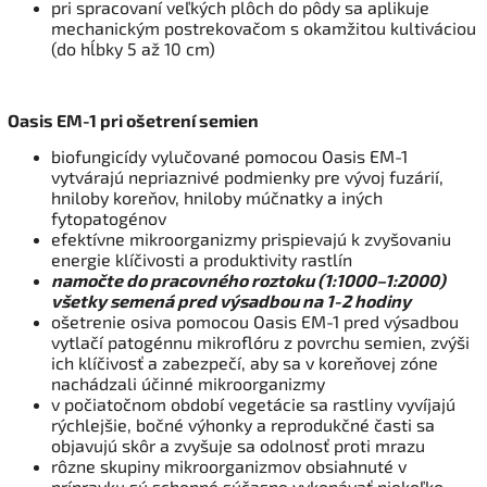
pri spracovaní veľkých plôch do pôdy sa aplikuje
mechanickým postrekovačom s okamžitou kultiváciou
(do hĺbky 5 až 10 cm)
Oasis EM-1 pri ošetrení semien
biofungicídy vylučované pomocou Oasis EM-1
vytvárajú nepriaznivé podmienky pre vývoj fuzárií,
hniloby koreňov, hniloby múčnatky a iných
fytopatogénov
efektívne mikroorganizmy prispievajú k zvyšovaniu
energie klíčivosti a produktivity rastlín
namočte do pracovného roztoku (1:1000–1:2000)
všetky semená pred výsadbou na 1-2 hodiny
ošetrenie osiva pomocou Oasis EM-1 pred výsadbou
vytlačí patogénnu mikroflóru z povrchu semien, zvýši
ich klíčivosť a zabezpečí, aby sa v koreňovej zóne
nachádzali účinné mikroorganizmy
v počiatočnom období vegetácie sa rastliny vyvíjajú
rýchlejšie, bočné výhonky a reprodukčné časti sa
objavujú skôr a zvyšuje sa odolnosť proti mrazu
rôzne skupiny mikroorganizmov obsiahnuté v
prípravku sú schopné súčasne vykonávať niekoľko