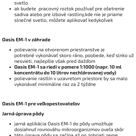
svetlo
ak budete pracovný roztok používať pre ošetrenie
sadiva alebo pre izbové rastliny,kde nie je priame
slnečné svetlo, môžete aplikovať kedykoľvek
Oasis EM-1 v záhrade
polievanie na otvorenom priestranstve je
potrebné vykonávať skoro ráno, poobede, keď slnko už
nesvieti, najlepšie však pred dažďom
Oasis EM-1 sa riedi v pomere 1:1000 (napr. 10 ml
koncentrátu do 10 litrov nechlórovanej vody)
polievanie rastlín v uzavretom priestore by sa malo
vykonávať minimálne raz za 2 týždne
Oasis EM-1 pre veľkopestovateľov
Jarná úprava pôdy
jarná aplikácia Oasis EM-1 do pôdy umožňuje
dosiahnuť rovnováhu mikroorganizmov oveľa skôr
táto úprava pôdy sa začína až po zohriati zeme