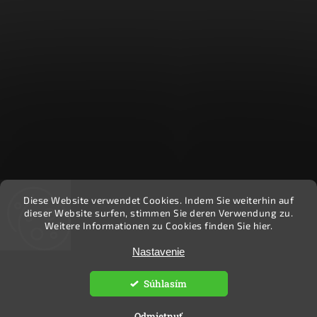
Diese Website verwendet Cookies. Indem Sie weiterhin auf
Recenzie zákazníkov - Heuréka
dieser Website surfen, stimmen Sie deren Verwendung zu.
Weitere Informationen zu Cookies finden Sie hier.
Nastavenie
Copyright 2026
Ekočlovek
. Všetky práva vyhradené.
Upraviť nastavenie cookies
Súhlasím
Vytvořil
Shoptet
| Design
Shoptak.cz.
Odmietnuť