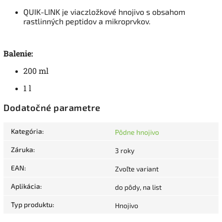
QUIK-LINK je viaczložkové hnojivo s obsahom
rastlinných peptidov a mikroprvkov.
Balenie:
200 ml
1 l
Dodatočné parametre
Kategória
:
Pôdne hnojivo
Záruka
:
3 roky
EAN
:
Zvoľte variant
Aplikácia
:
do pôdy, na list
Typ produktu
:
Hnojivo