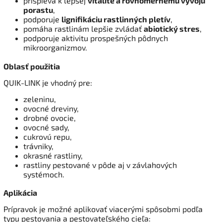
prispieva k lepšej
vitalite a rovnomernému vývoju
porastu
,
podporuje
lignifikáciu rastlinných pletív
,
pomáha rastlinám lepšie zvládať
abiotický stres
,
podporuje aktivitu prospešných pôdnych
mikroorganizmov.
Oblasť použitia
QUIK-LINK je vhodný pre:
zeleninu,
ovocné dreviny,
drobné ovocie,
ovocné sady,
cukrovú repu,
trávniky,
okrasné rastliny,
rastliny pestované v pôde aj v závlahových
systémoch.
Aplikácia
Prípravok je možné aplikovať viacerými spôsobmi podľa
typu pestovania a pestovateľského cieľa: