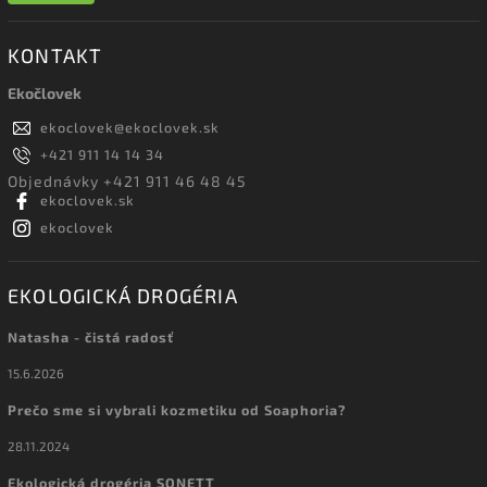
KONTAKT
Ekočlovek
ekoclovek
@
ekoclovek.sk
+421 911 14 14 34
Objednávky +421 911 46 48 45
ekoclovek.sk
ekoclovek
EKOLOGICKÁ DROGÉRIA
Natasha - čistá radosť
15.6.2026
Prečo sme si vybrali kozmetiku od Soaphoria?
28.11.2024
Ekologická drogéria SONETT