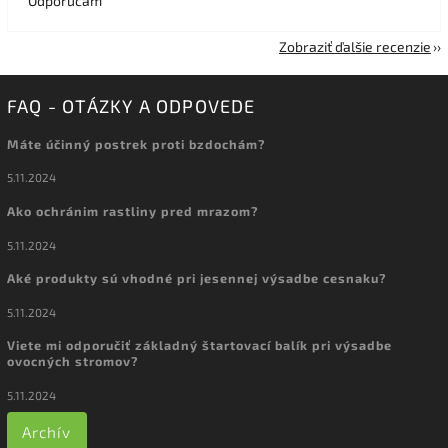
Odporúčam
Zobraziť ďalšie recenzie
FAQ - OTÁZKY A ODPOVEDE
Máte účinný postrek proti bzdochám?
5.11.2024
Ako ochránim rastliny pred mrazom?
5.11.2024
Aké produkty sú vhodné pri jesennej výsadbe cesnaku?
5.11.2024
Viete mi odporučiť základný štartovací balík pri výsadbe
ovocných stromov?
5.11.2024
Archív