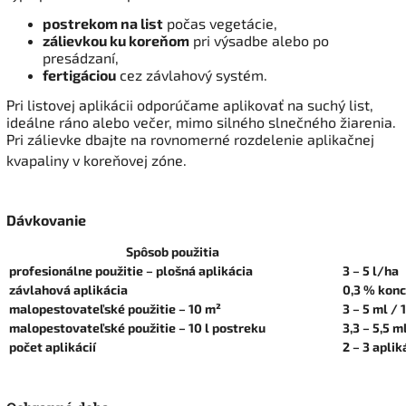
postrekom na list
počas vegetácie,
zálievkou ku koreňom
pri výsadbe alebo po
presádzaní,
fertigáciou
cez závlahový systém.
Pri listovej aplikácii odporúčame aplikovať na suchý list,
ideálne ráno alebo večer, mimo silného slnečného žiarenia.
Pri zálievke dbajte na rovnomerné rozdelenie aplikačnej
kvapaliny v koreňovej zóne.
Dávkovanie
Spôsob použitia
profesionálne použitie – plošná aplikácia
3 – 5 l/ha
závlahová aplikácia
0,3 % konc
malopestovateľské použitie – 10 m²
3 – 5 ml / 
malopestovateľské použitie – 10 l postreku
3,3 – 5,5 m
počet aplikácií
2 – 3 aplik