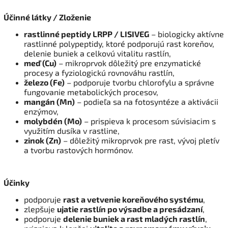
Účinné látky / Zloženie
rastlinné peptidy LRPP / LISIVEG
– biologicky aktívne
rastlinné polypeptidy, ktoré podporujú rast koreňov,
delenie buniek a celkovú vitalitu rastlín,
meď (Cu)
– mikroprvok dôležitý pre enzymatické
procesy a fyziologickú rovnováhu rastlín,
železo (Fe)
– podporuje tvorbu chlorofylu a správne
fungovanie metabolických procesov,
mangán (Mn)
– podieľa sa na fotosyntéze a aktivácii
enzýmov,
molybdén (Mo)
– prispieva k procesom súvisiacim s
využitím dusíka v rastline,
zinok (Zn)
– dôležitý mikroprvok pre rast, vývoj pletív
a tvorbu rastových hormónov.
Účinky
podporuje
rast a vetvenie koreňového systému
,
zlepšuje
ujatie rastlín po výsadbe a presádzaní
,
podporuje
delenie buniek a rast mladých rastlín
,