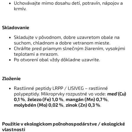
Uchovávajte mimo dosahu detí, potravín, nápojov a
krmív.
Skladovanie
Skladujte v pôvodnom, dobre uzavretom obale na
suchom, chladnom a dobre vetranom mieste.
Chráňte pred priamym slnečným žiarením, vysokými
teplotami a mrazom.
Po otvorení obal vždy dôkladne uzavrite.
Zloženie
Rastlinné peptidy LRPP / LISIVEG – rastlinné
polypeptidy. Mikroprvky rozpustné vo vode:
meď (Cu)
0,1 %
,
železo (Fe) 1,0 %
,
mangán (Mn) 0,7 %
,
molybdén (Mo) 0,02 %
,
zinok (Zn) 0,3 %
.
Použitie v ekologickom poľnohospodárstve / ekologické
vlastnosti