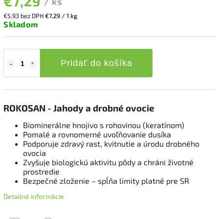
€7,29
/ ks
€5,93 bez DPH
€7,29 / 1 kg
Skladom
Pridať do košíka
ROKOSAN - Jahody a drobné ovocie
Biominerálne hnojivo s rohovinou (keratínom)
Pomalé a rovnomerné uvoľňovanie dusíka
Podporuje zdravý rast, kvitnutie a úrodu drobného
ovocia
Zvyšuje biologickú aktivitu pôdy a chráni životné
prostredie
Bezpečné zloženie – spĺňa limity platné pre SR
Detailné informácie