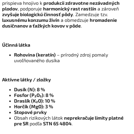
prispieva hnojivo k
produkcii zdravotne nezávadných
plodov
, podporuje
harmonický rast rastlín
a zároveň
zvyšuje biologickú činnosť pôdy
. Zamedzuje tzv.
luxusnému konzumu živín
a obmedzuje
hromadenie
dusičnanov a ťažkých kovov v pôde
.
Účinná látka
Rohovina (keratín)
– prírodný zdroj pomaly
uvoľňovaného dusíka
Aktívne látky / zložky
Dusík (N): 8 %
Fosfor (P₂O₅): 8 %
Draslík (K₂O): 10 %
Horčík (MgO): 3 %
Stopové prvky
Obsah rizikových látok
neprekračuje limity platné
pre SR
podľa
STN 65 4804
.