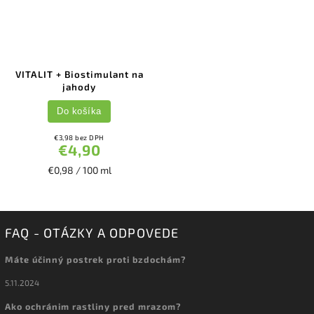
VITALIT + Biostimulant na
jahody
Do košíka
€3,98 bez DPH
€4,90
€0,98 / 100 ml
FAQ - OTÁZKY A ODPOVEDE
Máte účinný postrek proti bzdochám?
5.11.2024
Ako ochránim rastliny pred mrazom?