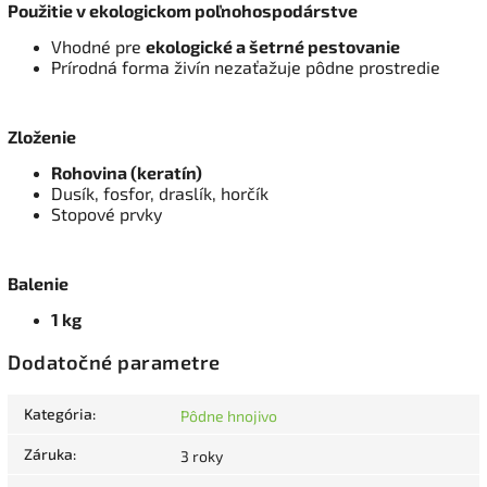
Použitie v ekologickom poľnohospodárstve
Vhodné pre
ekologické a šetrné pestovanie
Prírodná forma živín nezaťažuje pôdne prostredie
Zloženie
Rohovina (keratín)
Dusík, fosfor, draslík, horčík
Stopové prvky
Balenie
1 kg
Dodatočné parametre
Kategória
:
Pôdne hnojivo
Záruka
:
3 roky