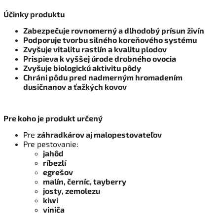
Účinky produktu
Zabezpečuje rovnomerný a dlhodobý prísun živín
Podporuje tvorbu silného koreňového systému
Zvyšuje vitalitu rastlín a kvalitu plodov
Prispieva k vyššej úrode drobného ovocia
Zvyšuje biologickú aktivitu pôdy
Chráni pôdu pred nadmerným hromadením
dusičnanov a ťažkých kovov
Pre koho je produkt určený
Pre
záhradkárov aj malopestovateľov
Pre pestovanie:
jahôd
ríbezlí
egrešov
malín, černíc, tayberry
josty, zemolezu
kiwi
viniča