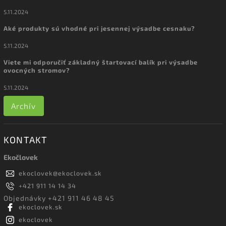
5.11.2024
Aké produkty sú vhodné pri jesennej výsadbe cesnaku?
5.11.2024
Viete mi odporučiť základný štartovací balík pri výsadbe
ovocných stromov?
5.11.2024
Archív
KONTAKT
Ekočlovek
ekoclovek
@
ekoclovek.sk
+421 911 14 14 34
Objednávky +421 911 46 48 45
ekoclovek.sk
ekoclovek