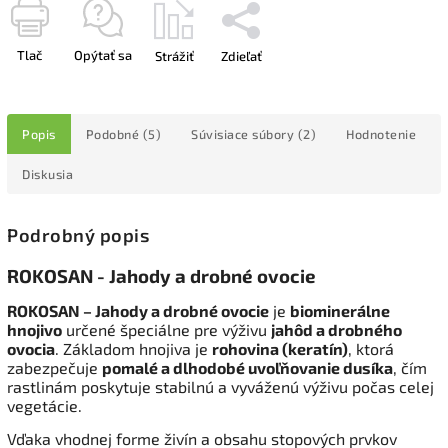
Tlač
Opýtať sa
Strážiť
Zdieľať
Popis
Podobné (5)
Súvisiace súbory (2)
Hodnotenie
Diskusia
Podrobný popis
ROKOSAN - Jahody a drobné ovocie
ROKOSAN – Jahody a drobné ovocie
je
biominerálne
hnojivo
určené špeciálne pre výživu
jahôd a drobného
ovocia
. Základom hnojiva je
rohovina (keratín)
, ktorá
zabezpečuje
pomalé a dlhodobé uvoľňovanie dusíka
, čím
rastlinám poskytuje stabilnú a vyváženú výživu počas celej
vegetácie.
Vďaka vhodnej forme živín a obsahu stopových prvkov