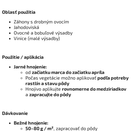
Oblasť použitia
Záhony s drobným ovocím
Jahodoviská
Ovocné a bobuľové výsadby
Vinice (malé výsadby)
Použitie / aplikácia
Jarné hnojenie:
od
začiatku marca do začiatku apríla
Počas vegetácie možno aplikovať
podľa potreby
rastlín a stavu pôdy
Hnojivo aplikujte
rovnomerne do medziriadkov
a
zapracujte do pôdy
Dávkovanie
Bežné hnojenie:
50–80 g / m²
, zapracovať do pôdy