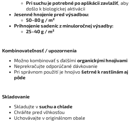
Pri suchu je potrebné po aplikácii zavlažiť
, aby
došlo k biologickej aktivácii
Jesenné hnojenie pred výsadbou:
50–80 g / m²
Prihnojenie sadeníc z minuloročnej výsadby:
25–40 g / m²
Kombinovateľnosť / upozornenia
Možno kombinovať s ďalšími
organickými hnojivami
Neprekračujte odporúčané dávkovanie
Pri správnom použití je hnojivo
šetrné k rastlinám aj
pôde
Skladovanie
Skladujte v
suchu a chlade
Chráňte pred vlhkosťou
Uchovávajte v originálnom obale