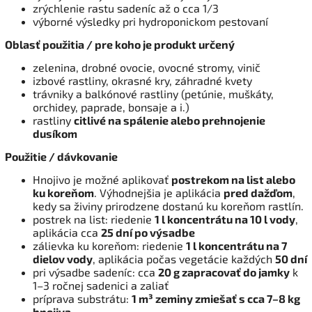
zrýchlenie rastu sadeníc až o cca 1/3
výborné výsledky pri hydroponickom pestovaní
Oblasť použitia / pre koho je produkt určený
zelenina, drobné ovocie, ovocné stromy, vinič
izbové rastliny, okrasné kry, záhradné kvety
trávniky a balkónové rastliny (petúnie, muškáty,
orchidey, paprade, bonsaje a i.)
rastliny
citlivé na spálenie alebo prehnojenie
dusíkom
Použitie / dávkovanie
Hnojivo je možné aplikovať
postrekom na list alebo
ku koreňom
. Výhodnejšia je aplikácia
pred dažďom
,
kedy sa živiny prirodzene dostanú ku koreňom rastlín.
postrek na list: riedenie
1 l koncentrátu na 10 l vody
,
aplikácia cca
25 dní po výsadbe
zálievka ku koreňom: riedenie
1 l koncentrátu na 7
dielov vody
, aplikácia počas vegetácie každých
50 dní
pri výsadbe sadeníc: cca
20 g zapracovať do jamky
k
1–3 ročnej sadenici a zaliať
príprava substrátu:
1 m³ zeminy zmiešať s cca 7–8 kg
hnojiva