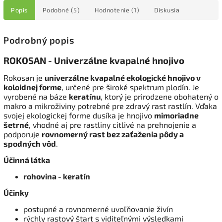
Popis
Podobné (5)
Hodnotenie (1)
Diskusia
Podrobný popis
ROKOSAN - Univerzálne kvapalné hnojivo
Rokosan je
univerzálne kvapalné ekologické hnojivo v
koloidnej forme
, určené pre široké spektrum plodín. Je
vyrobené na báze
keratínu
, ktorý je prirodzene obohatený o
makro a mikroživiny potrebné pre zdravý rast rastlín. Vďaka
svojej ekologickej forme dusíka je hnojivo
mimoriadne
šetrné
, vhodné aj pre rastliny citlivé na prehnojenie a
podporuje
rovnomerný rast bez zaťaženia pôdy a
spodných vôd
.
Účinná látka
rohovina - keratín
Účinky
postupné a rovnomerné uvoľňovanie živín
rýchly rastový štart s viditeľnými výsledkami