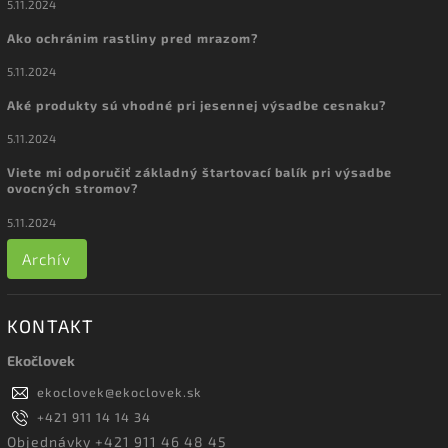
5.11.2024
Ako ochránim rastliny pred mrazom?
5.11.2024
Aké produkty sú vhodné pri jesennej výsadbe cesnaku?
5.11.2024
Viete mi odporučiť základný štartovací balík pri výsadbe
ovocných stromov?
5.11.2024
Archív
KONTAKT
Ekočlovek
ekoclovek
@
ekoclovek.sk
+421 911 14 14 34
Objednávky +421 911 46 48 45