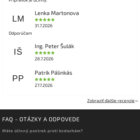
Lenka Martonova
LM
31.7.2026
Odporúčam
Ing. Peter Šulák
IŠ
28.7.2026
Patrik Pálinkás
PP
27.7.2026
Zobraziť ďalšie recenzie
FAQ - OTÁZKY A ODPOVEDE
Máte účinný postrek proti bzdochám?