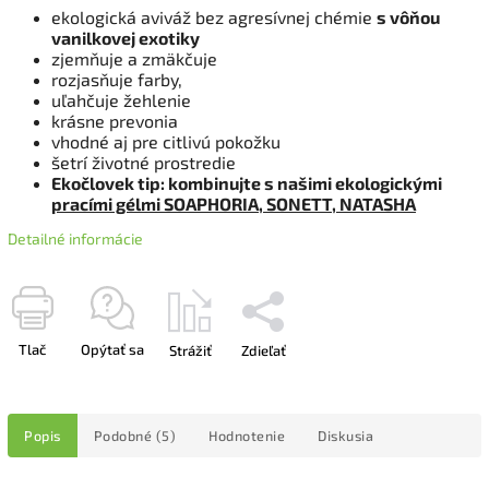
ekologická aviváž bez agresívnej chémie
s vôňou
vanilkovej exotiky
zjemňuje a zmäkčuje
rozjasňuje farby,
uľahčuje žehlenie
krásne prevonia
vhodné aj pre citlivú pokožku
šetrí životné prostredie
Ekočlovek tip: kombinujte s našimi ekologickými
pracími gélmi SOAPHORIA, SONETT, NATASHA
Detailné informácie
Tlač
Opýtať sa
Strážiť
Zdieľať
Popis
Podobné (5)
Hodnotenie
Diskusia