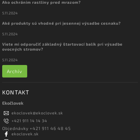
Ako ochránim rastliny pred mrazom?
5.11.2024
Aké produkty sú vhodné pri jesennej výsadbe cesnaku?
5.11.2024
Viete mi odporučiť základný štartovací balík pri výsadbe
ovocných stromov?
5.11.2024
Archív
KONTAKT
Ekočlovek
ekoclovek
@
ekoclovek.sk
+421 911 14 14 34
Objednávky +421 911 46 48 45
ekoclovek.sk