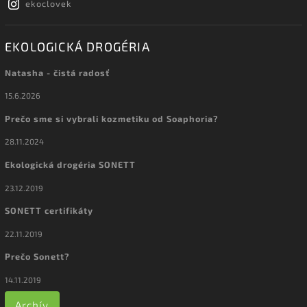
ekoclovek
EKOLOGICKÁ DROGÉRIA
Natasha - čistá radosť
15.6.2026
Prečo sme si vybrali kozmetiku od Soaphoria?
28.11.2024
Ekologická drogéria SONETT
23.12.2019
SONETT certifikáty
22.11.2019
Prečo Sonett?
14.11.2019
Archív