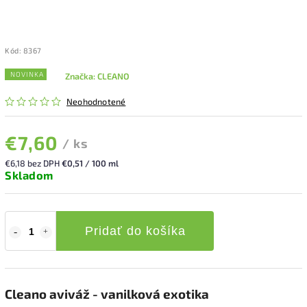
Kód:
8367
NOVINKA
Značka:
CLEANO
Neohodnotené
€7,60
/ ks
€6,18 bez DPH
€0,51 / 100 ml
Skladom
Pridať do košíka
Cleano aviváž - vanilková exotika