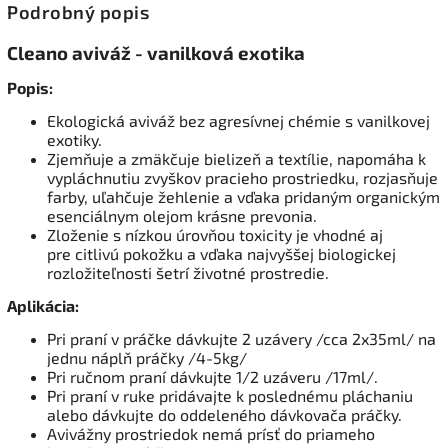
Podrobný popis
Cleano aviváž - vanilková exotika
Popis:
Ekologická aviváž bez agresívnej chémie s vanilkovej
exotiky.
Zjemňuje a zmäkčuje bielizeň a textílie, napomáha k
vypláchnutiu zvyškov pracieho prostriedku, rozjasňuje
farby, uľahčuje žehlenie a vďaka pridaným organickým
esenciálnym olejom krásne prevonia.
Zloženie s nízkou úrovňou toxicity je vhodné aj
pre citlivú pokožku a vďaka najvyššej biologickej
rozložiteľnosti šetrí životné prostredie.
Aplikácia:
Pri praní v práčke dávkujte 2 uzávery /cca 2x35ml/ na
jednu náplň práčky /4-5kg/
Pri ručnom praní dávkujte 1/2 uzáveru /17ml/.
Pri praní v ruke pridávajte k poslednému pláchaniu
alebo dávkujte do oddeleného dávkovača práčky.
Avivážny prostriedok nemá prísť do priameho