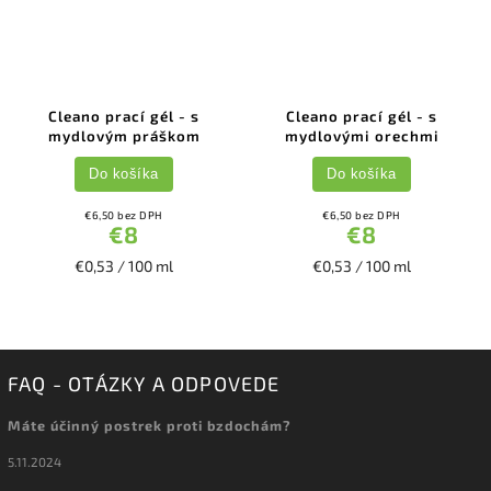
Cleano prací gél - s
Cleano prací gél - s
mydlovým práškom
mydlovými orechmi
Do košíka
Do košíka
€6,50 bez DPH
€6,50 bez DPH
€8
€8
€0,53 / 100 ml
€0,53 / 100 ml
FAQ - OTÁZKY A ODPOVEDE
Máte účinný postrek proti bzdochám?
5.11.2024