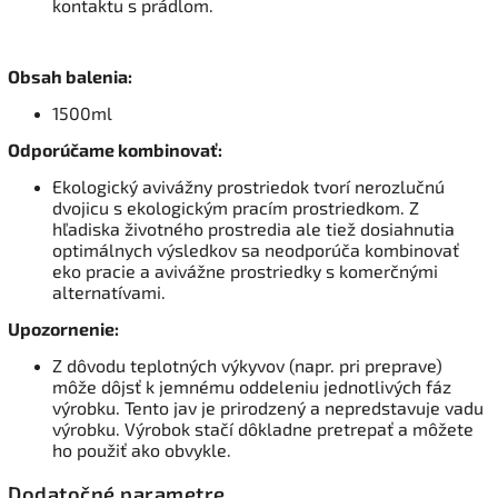
kontaktu s prádlom.
Obsah balenia:
1500ml
Odporúčame kombinovať:
Ekologický avivážny prostriedok tvorí nerozlučnú
dvojicu s ekologickým pracím prostriedkom. Z
hľadiska životného prostredia ale tiež dosiahnutia
optimálnych výsledkov sa neodporúča kombinovať
eko pracie a avivážne prostriedky s komerčnými
alternatívami.
Upozornenie:
Z dôvodu teplotných výkyvov (napr. pri preprave)
môže dôjsť k jemnému oddeleniu jednotlivých fáz
výrobku. Tento jav je prirodzený a nepredstavuje vadu
výrobku. Výrobok stačí dôkladne pretrepať a môžete
ho použiť ako obvykle.
Dodatočné parametre