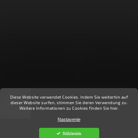
Diese Website verwendet Cookies. Indem Sie weiterhin auf
Recenzie zákazníkov - Heuréka
dieser Website surfen, stimmen Sie deren Verwendung zu.
Weitere Informationen zu Cookies finden Sie hier.
Copyright 2026
Ekočlovek
. Všetky práva vyhradené.
Nastavenie
Upraviť nastavenie cookies
Súhlasím
Vytvořil
Shoptet
| Design
Shoptak.cz.