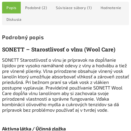
Popis
Podobné (2)
Súvisiace súbory (1)
Hodnotenie
Diskusia
Podrobný popis
SONETT – Starostlivosť o vlnu (Wool Care)
SONETT Starostlivosť o vlnu je prípravok na dopĺňanie
lipidov pre vysoko namáhané odevy z vlny a hodvábu a tiež
pre vlnené plienky. Vlna prirodzene obsahuje vlnený vosk
lanolín ktorý umožňuje absorbovať vlhkosť a zároveň zostať
priedušná. Pri bežnom praní sa však vosk z vlákien
postupne vyplavuje. Pravidelné používanie SONETT Wool
Care dopĺňa vlnu lanolínom aby si zachovala svoje
prirodzené vlastnosti a správne fungovanie. Vďaka
kombinácii olivového mydla a cukrových tenzidov sa dá
prípravok bez problémov používať aj v tvrdej vode.
Aktívna látka / Účinná zložka