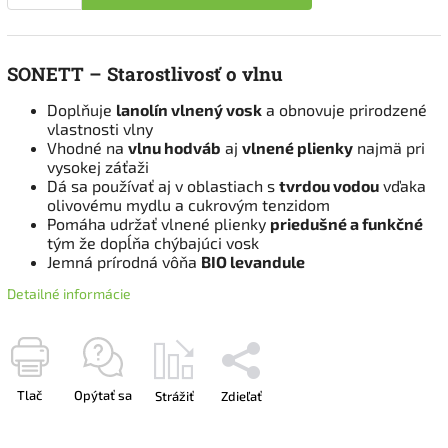
SONETT – Starostlivosť o vlnu
Doplňuje
lanolín vlnený vosk
a obnovuje prirodzené
vlastnosti vlny
Vhodné na
vlnu hodváb
aj
vlnené plienky
najmä pri
vysokej záťaži
Dá sa používať aj v oblastiach s
tvrdou vodou
vďaka
olivovému mydlu a cukrovým tenzidom
Pomáha udržať vlnené plienky
priedušné a funkčné
tým že dopĺňa chýbajúci vosk
Jemná prírodná vôňa
BIO levandule
Detailné informácie
Tlač
Opýtať sa
Strážiť
Zdieľať