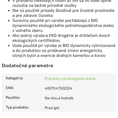
V priebehu niekoľkých hodín až dní sa vo vode úplne
rozložia na bežné prírodné zložky
Nie sú použité prísady škodlivé pre životné prostredie
a pre zdravie človeka
Suroviny použité pri výrobe pochádzajú z BIO
dynamického ekologického poľnohospodárstva alebo
z voľného zberu
Ako jediný výrobca EKO drogérie je držiteľom dvoch
ekologických certifikátov
Voda použitá pri výrobe je BIO dynamicky rytmizovaná
a do produktov sú pridávané zmesi energeticky
silných bylín a esencie drahých kameňov a kovov
Dodatočné parametre
Kategória
:
Prípravky na ekologické pranie
EAN
:
4007547502024
Použitie
:
Na vlnu a hodváb
Typ produktu
:
Prací gel