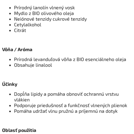
Prírodný lanolín vlnený vosk
Mydlo z BIO olivového oleja
Neiónové tenzidy cukrové tenzidy
Cetylalkohol
Citrát
Vôňa / Aróma
Prírodná levanduľová vôňa z BIO esenciálneho oleja
Obsahuje linalool
Účinky
Dopĺňa lipidy a pomáha obnoviť ochrannú vrstvu
vlákien
Podporuje priedušnosť a funkčnosť vlnených plienok
Pomáha udržať vlnu pružnú a príjemnú na dotyk
Oblasť použitia