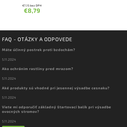
€7,15 bez DPH
€8,79
FAQ - OTÁZKY A ODPOVEDE
Máte účinný postrek proti bzdochám?
5.11.2024
Ako ochránim rastliny pred mrazom?
5.11.2024
Aké produkty sú vhodné pri jesennej výsadbe cesnaku?
5.11.2024
Viete mi odporučiť základný štartovací balík pri výsadbe
ovocných stromov?
5.11.2024