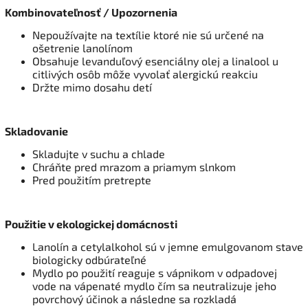
Kombinovateľnosť / Upozornenia
Nepoužívajte na textílie ktoré nie sú určené na
ošetrenie lanolínom
Obsahuje levanduľový esenciálny olej a linalool u
citlivých osôb môže vyvolať alergickú reakciu
Držte mimo dosahu detí
Skladovanie
Skladujte v suchu a chlade
Chráňte pred mrazom a priamym slnkom
Pred použitím pretrepte
Použitie v ekologickej domácnosti
Lanolín a cetylalkohol sú v jemne emulgovanom stave
biologicky odbúrateľné
Mydlo po použití reaguje s vápnikom v odpadovej
vode na vápenaté mydlo čím sa neutralizuje jeho
povrchový účinok a následne sa rozkladá