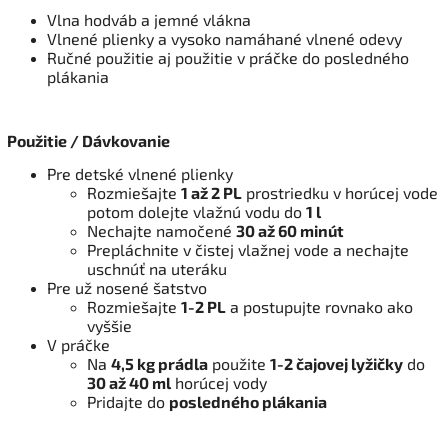
Vlna hodváb a jemné vlákna
Vlnené plienky a vysoko namáhané vlnené odevy
Ručné použitie aj použitie v práčke do posledného
plákania
Použitie / Dávkovanie
Pre detské vlnené plienky
Rozmiešajte
1 až 2 PL
prostriedku v horúcej vode
potom dolejte vlažnú vodu do
1 l
Nechajte namočené
30 až 60 minút
Prepláchnite v čistej vlažnej vode a nechajte
uschnúť na uteráku
Pre už nosené šatstvo
Rozmiešajte
1-2 PL
a postupujte rovnako ako
vyššie
V práčke
Na
4,5 kg prádla
použite
1-2 čajovej lyžičky
do
30 až 40 ml
horúcej vody
Pridajte do
posledného plákania