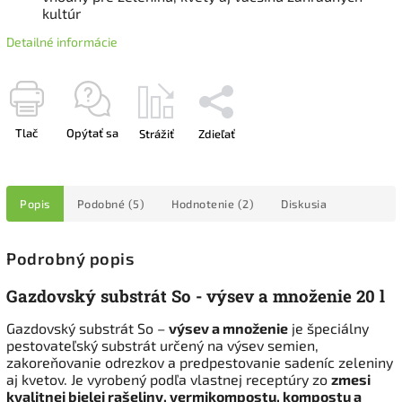
kultúr
Detailné informácie
Tlač
Opýtať sa
Strážiť
Zdieľať
Popis
Podobné (5)
Hodnotenie (2)
Diskusia
Podrobný popis
Gazdovský substrát So - výsev a množenie 20 l
Gazdovský substrát So –
výsev a množenie
je špeciálny
pestovateľský substrát určený na výsev semien,
zakoreňovanie odrezkov a predpestovanie sadeníc zeleniny
aj kvetov. Je vyrobený podľa vlastnej receptúry zo
zmesi
kvalitnej bielej rašeliny, vermikompostu, kompostu a