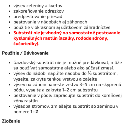
výsev zeleniny a kvetov
zakoreňovanie odrezkov
predpestovanie priesad
pestovanie v nádobách aj záhonoch
použitie v okrasnom aj úžitkovom záhradníctve
Substrát nie je vhodný na samostatné pestovanie
kyslomilných rastlín (azalky, rododendróny,
čučoriedky).
Použitie / Dávkovanie
Gazdovský substrát nie je možné predávkovať, môže
sa používať samostatne alebo ako súčasť zmesí.
výsev do nádob: naplňte nádobu do ⅔ substrátom,
vysejte, zakryte tenkou vrstvou a zalejte
výsev na záhon: naneste vrstvu 3–4 cm na skyprenú
pôdu, vysejte a zakryte 1–2 cm substrátu
pestovanie v pôde: zapracujte substrát do koreňovej
zóny rastlín
výsadba stromov: zmiešajte substrát so zeminou v
pomere
1 : 2
Zloženie