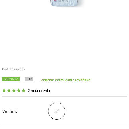
Kód:
7344/50-
NOVINKA
TIP
Značka:
VermiVital Slovensko
2 hodnotenia
Variant