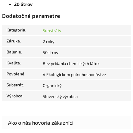
20 litrov
Dodatočné parametre
Kategória
:
Substráty
Záruka
:
2 roky
Balenie
:
50 litrov
Kvalita
:
Bez pridania chemických látok
Povolené
:
V Ekologickom poľnohospodástve
Substrát
:
Organický
Výrobca
:
Slovenský výrobca