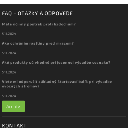
FAQ - OTÁZKY A ODPOVEDE
Máte účinný postrek proti bzdochám?
5.11.2024
Ako ochránim rastliny pred mrazom?
5.11.2024
Aké produkty sú vhodné pri jesennej výsadbe cesnaku?
5.11.2024
Viete mi odporučiť základný štartovací balík pri výsadbe
ovocných stromov?
5.11.2024
Archív
KONTAKT