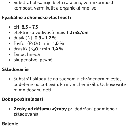
Substrát obsahuje bielu rašelinu, vermikompost,
kompost, vermikulit a organické hnojivo.
Fyzikálne a chemické vlastnosti
pH:
6,5 – 7,5
elektrická vodivosť: max.
1,2 mS/cm
dusík (N):
0,3 – 1,2 %
fosfor (P₂O₅): min.
1,0 %
draslík (K₂O): min.
1,4 %
farba: hnedá
skupenstvo: pevné
Skladovanie
Substrát skladujte na suchom a chránenom mieste,
oddelene od potravín, krmív a chemikálií. Uchovávajte
mimo dosahu detí.
Doba použiteľnosti
2 roky od dátumu výroby
pri dodržaní podmienok
skladovania.
Balenie