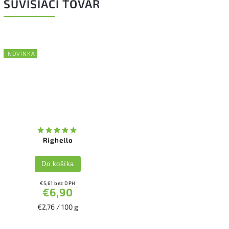
SÚVISIACI TOVAR
NOVINKA
Righello
Do košíka
€5,61 bez DPH
€6,90
€2,76 / 100 g