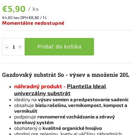
€5,90
/ ks
€4,80 bez DPH
€0,30 / 1 l
Momentálne nedostupné
Pridať do košíka
Gazdovský substrát So - výsev a množenie 20L
náhradný produkt -
Plantella Ideal
univerzálny substrát
ideálny na
výsev semien a predpestovanie sadeníc
obsahuje
bielu rašelinu, vermikompost, kompost a
vermikulit
podporuje
rovnomerné vzchádzanie a zdravý
koreňový systém
obohatený o
kvalitné organické hnojivo
vhodný pre zeleninu, kvety aj väčšinu záhradných