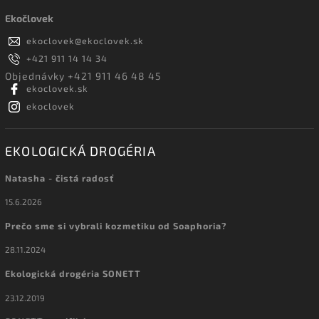
Ekočlovek
ekoclovek
@
ekoclovek.sk
+421 911 14 14 34
Objednávky +421 911 46 48 45
ekoclovek.sk
ekoclovek
EKOLOGICKÁ DROGÉRIA
Natasha - čistá radosť
15.6.2026
Prečo sme si vybrali kozmetiku od Soaphoria?
28.11.2024
Ekologická drogéria SONETT
23.12.2019