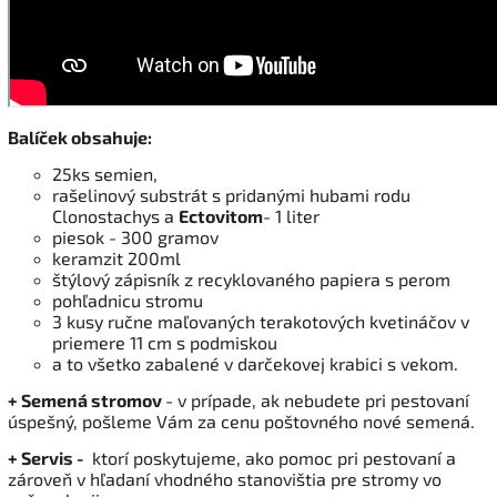
Balíček obsahuje:
25ks semien,
rašelinový substrát s pridanými hubami rodu
Clonostachys a
Ectovitom
- 1 liter
piesok - 300 gramov
keramzit 200ml
štýlový zápisník z recyklovaného papiera s perom
pohľadnicu stromu
3 kusy ručne maľovaných terakotových kvetináčov v
priemere 11 cm s podmiskou
a to všetko zabalené v darčekovej krabici s vekom.
+ Semená stromov
- v prípade, ak nebudete pri pestovaní
úspešný, pošleme Vám za cenu poštovného nové semená.
+ Servis -
ktorí poskytujeme, ako pomoc pri pestovaní a
zároveň v hľadaní vhodného stanovištia pre stromy vo