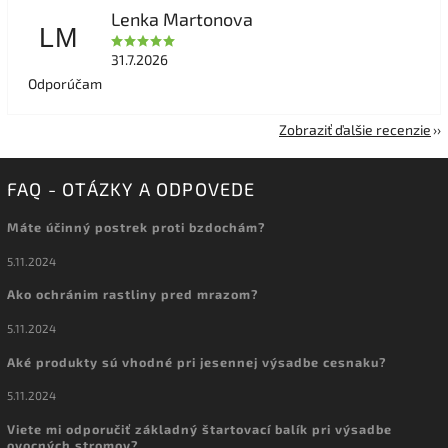
Lenka Martonova
LM
31.7.2026
Odporúčam
Zobraziť ďalšie recenzie
FAQ - OTÁZKY A ODPOVEDE
Máte účinný postrek proti bzdochám?
5.11.2024
Ako ochránim rastliny pred mrazom?
5.11.2024
Aké produkty sú vhodné pri jesennej výsadbe cesnaku?
5.11.2024
Viete mi odporučiť základný štartovací balík pri výsadbe
ovocných stromov?