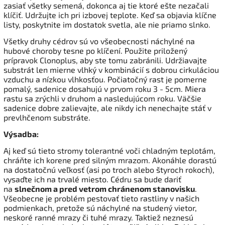
zasiať všetky semená, dokonca aj tie ktoré ešte nezačali
klíčiť. Udržujte ich pri izbovej teplote. Keď sa objavia klíčne
listy, poskytnite im dostatok svetla, ale nie priamo slnko.
Všetky druhy cédrov sú vo všeobecnosti náchylné na
hubové choroby tesne po klíčení. Použite priložený
prípravok Clonoplus, aby ste tomu zabránili. Udržiavajte
substrát len mierne vlhký v kombinácií s dobrou cirkuláciou
vzduchu a nízkou vlhkosťou. Počiatočný rast je pomerne
pomalý, sadenice dosahujú v prvom roku 3 - 5cm. Miera
rastu sa zrýchli v druhom a nasledujúcom roku. Väčšie
sadenice dobre zalievajte, ale nikdy ich nenechajte stáť v
prevlhčenom substráte.
Výsadba:
Aj keď sú tieto stromy tolerantné voči chladným teplotám,
chráňte ich korene pred silným mrazom. Akonáhle dorastú
na dostatočnú veľkosť (asi po troch alebo štyroch rokoch),
vysaďte ich na trvalé miesto.
Cédru sa bude dariť
na
slnečnom a pred vetrom chránenom stanovisku
.
Všeobecne je problém pestovať tieto rastliny v našich
podmienkach, pretože sú náchylné na studený vietor,
neskoré ranné mrazy či tuhé mrazy. Taktiež neznesú