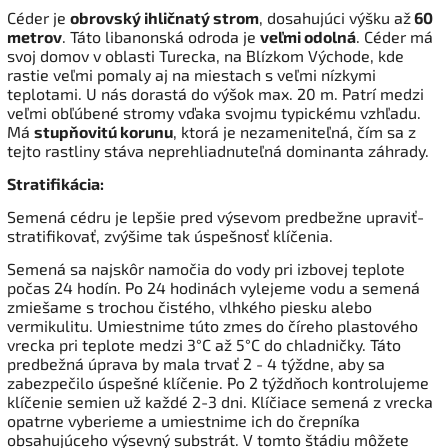
Céder je
obrovský ihličnatý strom
, dosahujúci výšku až
60
metrov
. Táto libanonská odroda je
veľmi odolná
. Céder má
svoj domov v oblasti Turecka, na Blízkom Východe, kde
rastie veľmi pomaly aj na miestach s veľmi nízkymi
teplotami. U nás dorastá do výšok max. 20 m. Patrí medzi
veľmi obľúbené stromy vďaka svojmu typickému vzhľadu.
Má
stupňovitú korunu
, ktorá je nezameniteľná, čím sa z
tejto rastliny stáva neprehliadnuteľná dominanta záhrady.
Stratifikácia:
Semená cédru je lepšie pred výsevom predbežne upraviť-
stratifikovať, zvýšime tak úspešnosť klíčenia.
Semená sa najskôr namočia do vody pri izbovej teplote
počas 24 hodín. Po 24 hodinách vylejeme vodu a semená
zmiešame s trochou čistého, vlhkého piesku alebo
vermikulitu. Umiestnime túto zmes do číreho plastového
vrecka pri teplote medzi 3°C až 5°C do chladničky. Táto
predbežná úprava by mala trvať 2 - 4 týždne, aby sa
zabezpečilo úspešné klíčenie. Po 2 týždňoch kontrolujeme
klíčenie semien už každé 2-3 dni. Klíčiace semená z vrecka
opatrne vyberieme a umiestnime ich do črepníka
obsahujúceho výsevný substrát. V tomto štádiu môžete