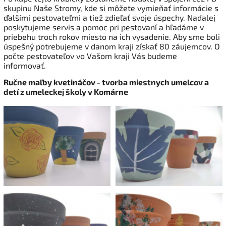
skupinu Naše Stromy, kde si môžete vymieňať informácie s
ďalšími pestovateľmi a tiež zdieľať svoje úspechy. Naďalej
poskytujeme servis a pomoc pri pestovaní a hľadáme v
priebehu troch rokov miesto na ich vysadenie. Aby sme boli
úspešný potrebujeme v danom kraji získať 80 záujemcov. O
počte pestovateľov vo Vašom kraji Vás budeme
informovať.
Ručne maľby kvetináčov - tvorba miestnych umelcov a
detí z umeleckej školy v Komárne