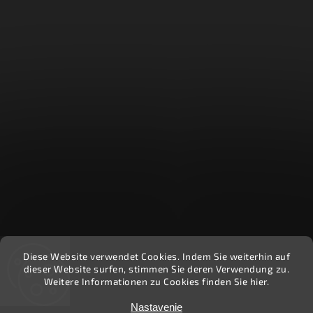
Diese Website verwendet Cookies. Indem Sie weiterhin auf
Recenzie zákazníkov - Heuréka
dieser Website surfen, stimmen Sie deren Verwendung zu.
Weitere Informationen zu Cookies finden Sie hier.
Copyright 2026
Ekočlovek
. Všetky práva vyhradené.
Nastavenie