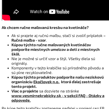
Ak chcem ručne maľovanú kresbu na kvetináče?
Ak si prajete aj ručnú maľbu, stačí si zvoliť príplatok
–
Ručná maľba - vzor
.
Kúpou týchto ručne maľovaných kvetináčov
podporíte miestnych umelcov a deti z miestnych
škôl.
Nie je možné si určiť vzor a štýl. Všetky diela sú
originály.
Komponenty v tejto krabičke sú prírodného pôvodu a
sú plne recyklovateľné.
Kúpou týchto produktov podporíte našu neziskovú
organizáciu
Ekočlovek n.o.
,
ktorá ďalej zastrešuje
tento projekt.
Viac o projekte
sa dozviete na stránke
www.vesmirnekrabicky.sk - v sekcii FAQ - Otázky a
odpovede.
Po kúpe tejto krabičky zostaneme naďalej v spojení cez FB