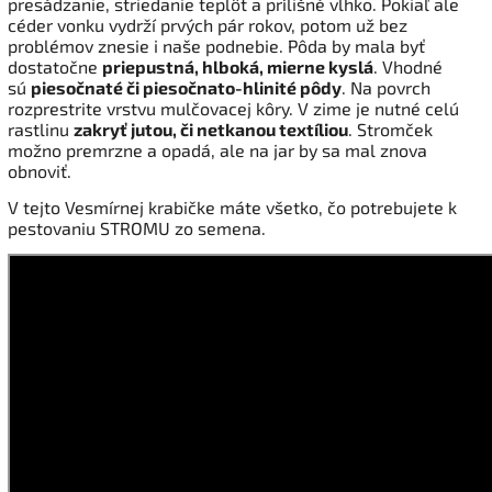
presádzanie, striedanie teplôt a prílišné vlhko. Pokiaľ ale
céder vonku vydrží prvých pár rokov, potom už bez
problémov znesie i naše podnebie. Pôda by mala byť
dostatočne
priepustná, hlboká, mierne kyslá
. Vhodné
sú
piesočnaté či piesočnato-hlinité pôdy
. Na povrch
rozprestrite vrstvu mulčovacej kôry. V zime je nutné celú
rastlinu
zakryť jutou, či netkanou textíliou
. Stromček
možno premrzne a opadá, ale na jar by sa mal znova
obnoviť.
V tejto Vesmírnej krabičke máte všetko, čo potrebujete k
pestovaniu STROMU zo semena.