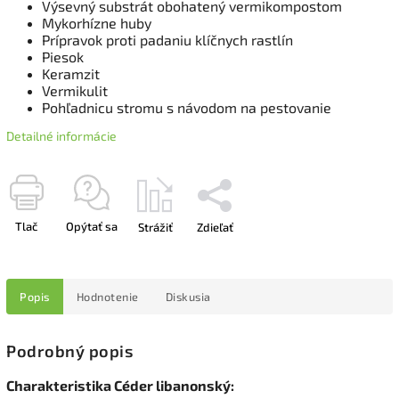
Výsevný substrát obohatený vermikompostom
Mykorhízne huby
Prípravok proti padaniu klíčnych rastlín
Piesok
Keramzit
Vermikulit
Pohľadnicu stromu s návodom na pestovanie
Detailné informácie
Tlač
Opýtať sa
Strážiť
Zdieľať
Popis
Hodnotenie
Diskusia
Podrobný popis
Charakteristika Céder libanonský: