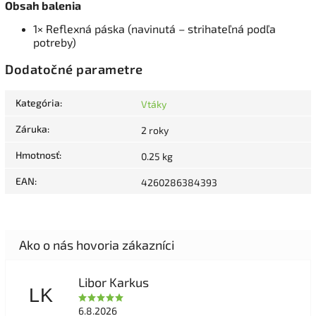
Obsah balenia
1× Reflexná páska (navinutá – strihateľná podľa
potreby)
Dodatočné parametre
Kategória
:
Vtáky
Záruka
:
2 roky
Hmotnosť
:
0.25 kg
EAN
:
4260286384393
Libor Karkus
LK
6.8.2026