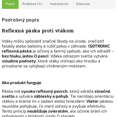
Popis
Podobné (4)
Hodnotenie
Diskusia
Podrobný popis
Reflexná páska proti vtákom
Vtáky môžu spôsobiť značné škody na úrode, znečistiť
fasády alebo balkóny a rušiť pokoj v záhrade.
ISOTRONIC
reflexná páska
je účinný a šetrný spôsob, ako ich odradiť –
bez hluku, jedov či pascí
. Vďaka odrazom svetla vytvára
vizuálne podnety
, ktoré vtáky vnímajú ako hrozbu a
prirodzene sa vyhýbajú chráneným miestam.
Ako produkt funguje
Páska má
vysoko reflexný povrch
, ktorý odráža
slnečné
svetlo
a vytvára
záblesky a pohyb
. Tie narúšajú orientáciu
vtákov a bránia im v sadaní alebo hniezdení.
Vietor
páskou
neustále pohybuje, čo mení odrazy a zvyšuje efektivitu.
Tento princíp
neubližuje zvieratám
, ale účinne bráni ich
prítomnosti v blízkosti úrody či stavieb.