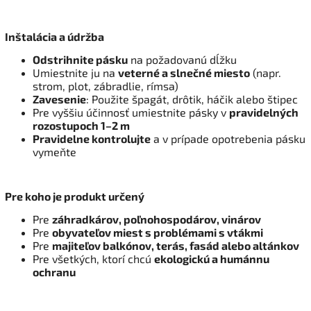
Inštalácia a údržba
Odstrihnite pásku
na požadovanú dĺžku
Umiestnite ju na
veterné a slnečné miesto
(napr.
strom, plot, zábradlie, rímsa)
Zavesenie
: Použite špagát, drôtik, háčik alebo štipec
Pre vyššiu účinnosť umiestnite pásky v
pravidelných
rozostupoch 1–2 m
Pravidelne kontrolujte
a v prípade opotrebenia pásku
vymeňte
Pre koho je produkt určený
Pre
záhradkárov, poľnohospodárov, vinárov
Pre
obyvateľov miest s problémami s vtákmi
Pre
majiteľov balkónov, terás, fasád alebo altánkov
Pre všetkých, ktorí chcú
ekologickú a humánnu
ochranu