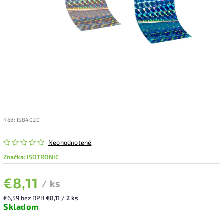
Kód:
IS84020
Neohodnotené
Značka:
ISOTRONIC
€8,11
/ ks
€6,59 bez DPH
€8,11 / 2 ks
Skladom