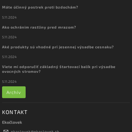
Máte účinný postrek proti bzdochám?
5.11.2024
Ako ochránim rastliny pred mrazom?
5.11.2024
Aké produkty sú vhodné pri jesennej výsadbe cesnaku?
5.11.2024
Viete mi odporučiť základný štartovací balík pri výsadbe
ovocných stromov?
5.11.2024
Archív
KONTAKT
Ekočlovek
ekoclovek
@
ekoclovek.sk