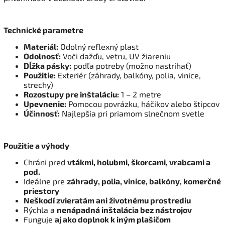
Technické parametre
Materiál:
Odolný reflexný plast
Odolnosť:
Voči dažďu, vetru, UV žiareniu
Dĺžka pásky:
podľa potreby (možno nastrihať)
Použitie:
Exteriér (záhrady, balkóny, polia, vinice,
strechy)
Rozostupy pre inštaláciu:
1 – 2 metre
Upevnenie:
Pomocou povrázku, háčikov alebo štipcov
Účinnosť:
Najlepšia pri priamom slnečnom svetle
Použitie a výhody
Chráni pred
vtákmi, holubmi, škorcami, vrabcami a
pod.
Ideálne pre
záhrady, polia, vinice, balkóny, komerčné
priestory
Neškodí zvieratám ani životnému prostrediu
Rýchla a
nenápadná inštalácia bez nástrojov
Funguje
aj ako doplnok k iným plašičom