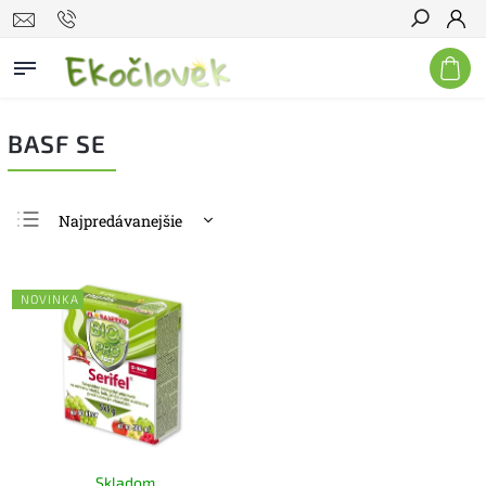
Hľadať
BASF SE
Najpredávanejšie
Najlacnejšie
Najdrahšie
NOVINKA
Abecedne
Skladom