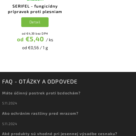
SERIFEL - fungicídny
prípravok proti plesniam
Detail
od €4,39 bez DPH
€5,40
od
/ ks
od €0,56 / 1 g
FAQ - OTÁZKY A ODPOVEDE
Máte účinný postrek proti bzdochám?
5.11.2024
Ako ochránim rastliny pred mrazom?
5.11.2024
Aké produkty sú vhodné pri jesennej výsadbe cesnaku?