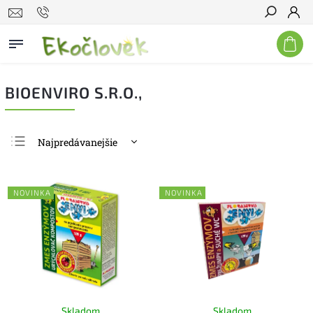
Hľadať
BIOENVIRO S.R.O.,
Najpredávanejšie
Najlacnejšie
Najdrahšie
NOVINKA
NOVINKA
Abecedne
Skladom
Skladom