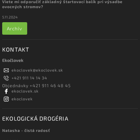
Viete mi odporučiť základný štartovací balík pri výsadbe
ovocných stromov?
5.11.2024
Archív
KONTAKT
Ekočlovek
ekoclovek
@
ekoclovek.sk
+421 911 14 14 34
Objednávky +421 911 46 48 45
ekoclovek.sk
ekoclovek
EKOLOGICKÁ DROGÉRIA
Natasha - čistá radosť