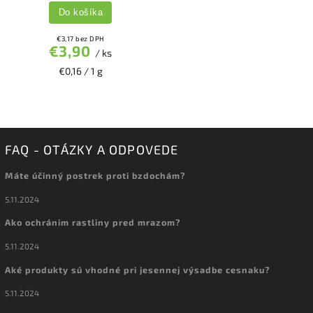
Do košíka
€3,17 bez DPH
€3,90
/ ks
€0,16 / 1 g
FAQ - OTÁZKY A ODPOVEDE
Máte účinný postrek proti bzdochám?
5.11.2024
Ako ochránim rastliny pred mrazom?
5.11.2024
Aké produkty sú vhodné pri jesennej výsadbe cesnaku?
5.11.2024