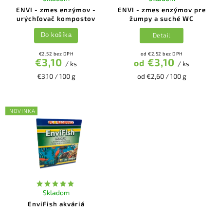
ENVI - zmes enzýmov -
ENVI - zmes enzýmov pre
urýchľovač kompostov
žumpy a suché WC
Detail
Do košíka
€2,52 bez DPH
od €2,52 bez DPH
€3,10
€3,10
od
/ ks
/ ks
€3,10 / 100 g
od €2,60 / 100 g
NOVINKA
Skladom
EnviFish akváriá