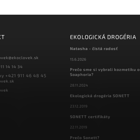
KT
EKOLOGICKÁ DROGÉRIA
Natasha - čistá radosť
ovek
@
ekoclovek.sk
15.6.2026
11 14 14 34
Prečo sme si vybrali kozmetiku 
Soaphoria?
y +421 911 46 48 45
ovek.sk
28.11.2024
ovek
Ekologická drogéria SONETT
23.12.2019
SONETT certifikáty
22.11.2019
Prečo Sonett?