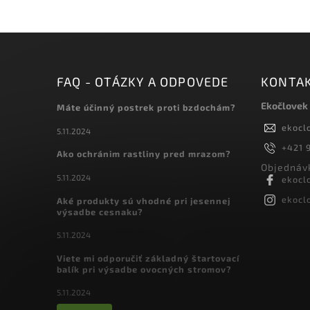
FAQ - OTÁZKY A ODPOVEDE
KONTA
Ekočlovek
Máte účinný postrek proti bzdochám?
ekocl
5.11.2024
+421 9
Ako ochránim rastliny pred mrazom?
Objednávk
5.11.2024
ekocl
ekocl
Aké produkty sú vhodné pri jesennej
výsadbe cesnaku?
5.11.2024
Viete mi odporučiť základný štartovací
balík pri výsadbe ovocných stromov?
5.11.2024