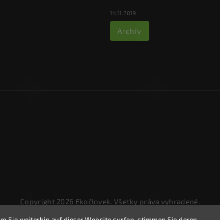
14.11.2019
Archív
Copyright 2026
Ekočlovek
. Všetky práva vyhradené.
Upraviť nastavenie cookies
m Sie weiterhin auf dieser Website surfen, stimmen Sie deren