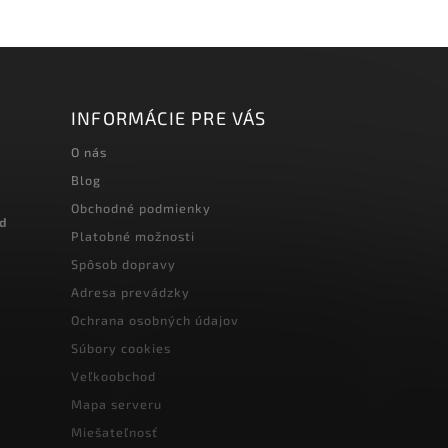
INFORMÁCIE PRE VÁS
O nás
Blog
Obchodné podmienky
od
Platobné možnosti
Spôsob dopravy
Adresa prevádzky
Ochrana osobných údajov
Súbory cookies
Veľkoobchod
Mapa serveru
Miešateľnosť