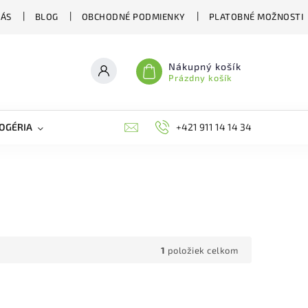
NÁS
BLOG
OBCHODNÉ PODMIENKY
PLATOBNÉ MOŽNOSTI
Nákupný košík
Prázdny košík
OGÉRIA
VČELIE LIEČIVÁ
BIOAGENS
+421 911 14 14 34
PLAŠIČE A O
1
položiek celkom