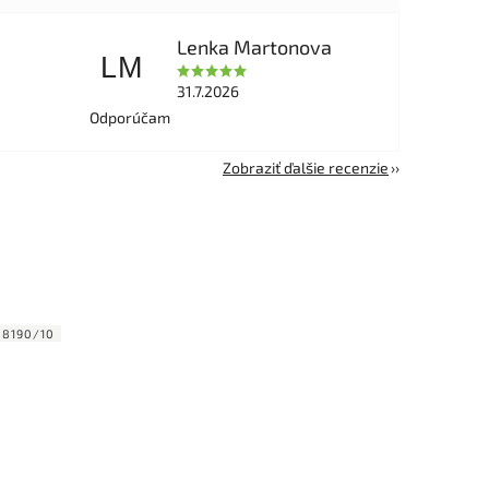
Lenka Martonova
LM
31.7.2026
Odporúčam
Zobraziť ďalšie recenzie
:
8190/10