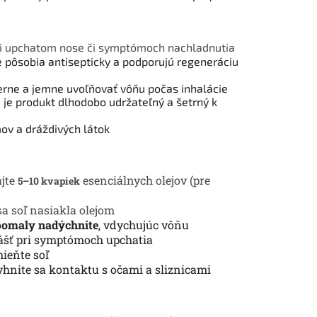
ri upchatom nose či symptómoch nachladnutia
ee pôsobia antisepticky a podporujú regeneráciu
rne a jemne uvoľňovať vôňu počas inhalácie
je produkt dlhodobo udržateľný a šetrný k
ov a dráždivých látok
ajte
esenciálnych olejov (pre
5–10 kvapiek
sa soľ nasiakla olejom
pomaly nadýchnite
, vdychujúc vôňu
lášť pri symptómoch upchatia
mieňte soľ
hnite sa kontaktu s očami a sliznicami