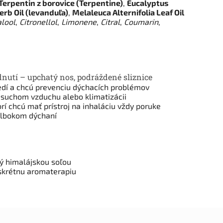
Terpentin z borovice (Terpentine)
,
Eucalyptus
rb Oil (levanduľa)
,
Melaleuca Alternifolia Leaf Oil
alool
,
Citronellol
,
Limonene
,
Citral
,
Coumarin
,
nutí – upchatý nos, podráždené sliznice
redí a chcú prevenciu dýchacích problémov
i suchom vzduchu alebo klimatizácii
rí chcú mať prístroj na inhaláciu vždy poruke
 hlbokom dýchaní
 himalájskou soľou
skrétnu aromaterapiu