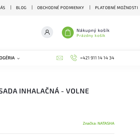
NÁS
BLOG
OBCHODNÉ PODMIENKY
PLATOBNÉ MOŽNOSTI
Nákupný košík
Prázdny košík
OGÉRIA
VČELIE LIEČIVÁ
BIOAGENS
+421 911 14 14 34
PLAŠIČE A O
SADA INHALAČNÁ - VOLNE
Značka:
NATASHA