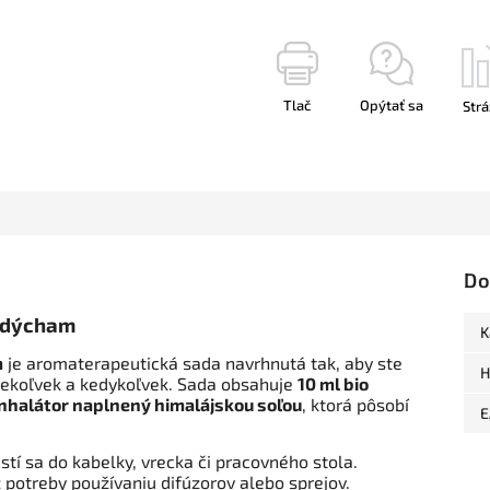
Tlač
Opýtať sa
Strá
Do
e dýcham
K
m
je aromaterapeutická sada navrhnutá tak, aby ste
H
kdekoľvek a kedykoľvek. Sada obsahuje
10 ml bio
inhalátor naplnený himalájskou soľou
, ktorá pôsobí
E
tí sa do kabelky, vrecka či pracovného stola.
potreby používaniu difúzorov alebo sprejov.