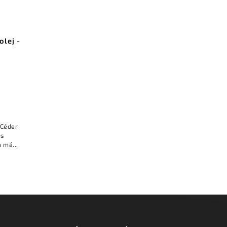
olej -
 Céder
 s
 má...