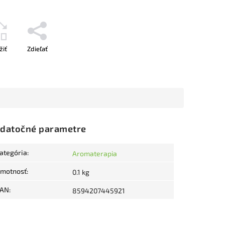
žiť
Zdieľať
datočné parametre
ategória
:
Aromaterapia
motnosť
:
0.1 kg
AN
:
8594207445921