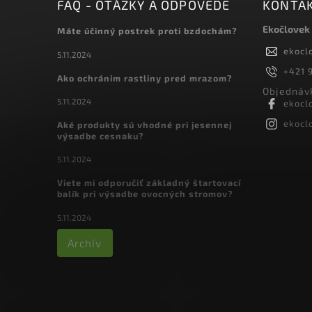
FAQ - OTÁZKY A ODPOVEDE
KONTA
Ekočlovek
Máte účinný postrek proti bzdochám?
ekocl
5.11.2024
+421 9
Ako ochránim rastliny pred mrazom?
Objednávk
5.11.2024
ekocl
ekocl
Aké produkty sú vhodné pri jesennej
výsadbe cesnaku?
5.11.2024
Viete mi odporučiť základný štartovací
balík pri výsadbe ovocných stromov?
5.11.2024
Archív