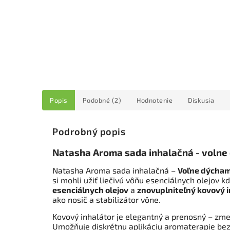
Popis
Podobné (2)
Hodnotenie
Diskusia
Podrobný popis
Natasha Aroma sada inhalačná - voln
Natasha Aroma sada inhalačná –
Voľne dýcha
si mohli užiť liečivú vôňu esenciálnych olejov 
esenciálnych olejov
a
znovuplniteľný kovový 
ako nosič a stabilizátor vône.
Kovový inhalátor je elegantný a prenosný – zmes
Umožňuje diskrétnu aplikáciu aromaterapie bez 