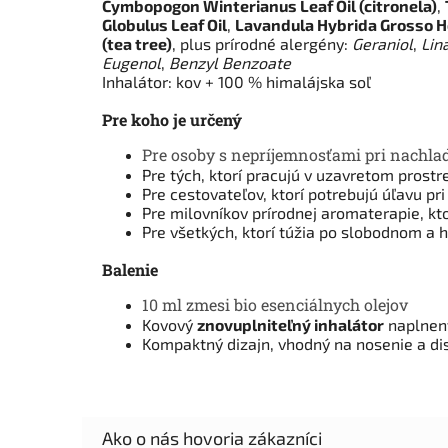
Cymbopogon Winterianus Leaf Oil (citronela)
,
Globulus Leaf Oil
,
Lavandula Hybrida Grosso He
(tea tree)
, plus prírodné alergény:
Geraniol
,
Lin
Eugenol
,
Benzyl Benzoate
Inhalátor: kov + 100 % himalájska soľ
Pre koho je určený
Pre osoby s nepríjemnosťami pri nachlad
Pre tých, ktorí pracujú v uzavretom prost
Pre cestovateľov, ktorí potrebujú úľavu pr
Pre milovníkov prírodnej aromaterapie, kto
Pre všetkých, ktorí túžia po slobodnom a
Balenie
10 ml zmesi bio esenciálnych olejov
Kovový
znovuplniteľný inhalátor
naplnený
Kompaktný dizajn, vhodný na nosenie a di