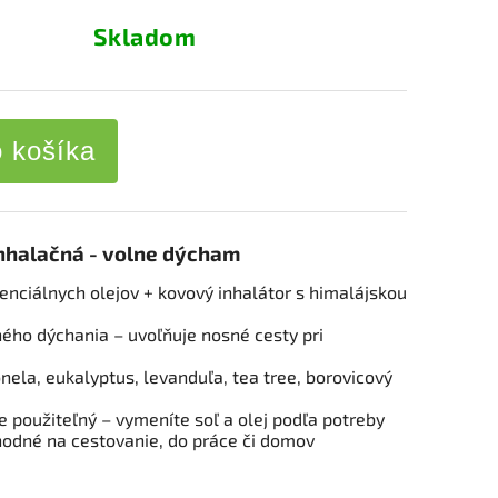
Skladom
o košíka
nhalačná - volne dýcham
enciálnych olejov + kovový inhalátor s himalájskou
ého dýchania – uvoľňuje nosné cesty pri
onela, eukalyptus, levanduľa, tea tree, borovicový
e použiteľný – vymeníte soľ a olej podľa potreby
odné na cestovanie, do práce či domov