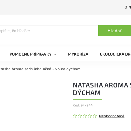
O 
Hľadať
POMOCNÉ PRÍPRAVKY
MYKORÍZA
EKOLOGICKÁ DR
tasha Aroma sada inhalačná - volne dýcham
NATASHA AROMA 
DÝCHAM
Kód:
94/S44
Neohodnotené