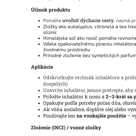
Účinok produktu
uvoľniť dýchacie cesty
Pomáha
, najmä p
Zložky ako eukalyptus, citronela a tea tr
slizníc
Himalájska soľ ako nosič pomáha rovnome
Vďaka opakovateľnému plneniu inhalátora 
životnému prostrediu
Prírodné zloženie bez syntetických parfum
Aplikácia
Odskrutkujte vrchnák inhalátora a prid
dospelých)
Uzavrite inhalátor, jemne pretrepte, aby 
Priložte inhalátor k nosu a
2–3-krát sa 
Opakujte podľa potreby počas dňa, obzv
Ak vôňa zoslabne, doplňte olej alebo vy
Používajte len
na vonkajšie použitie
– vy
Zloženie (INCI) / vonné zložky