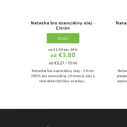
Natasha bio esenciálny olej -
Natas
Citrón
Detail
od €3,09 bez DPH
€3,80
od
od €3,27 / 10 ml
Natasha bio esenciálny olej - Citrón
Natas
100% bio esenciálny citrónový olej s
pieporná 100% organi
charakteristickou sviežou...
esenc