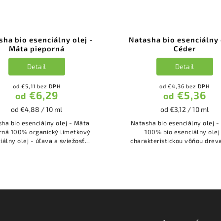
ha bio esenciálny olej -
Natasha bio esenciálny 
Mäta pieporná
Céder
Detail
Detail
od €5,11 bez DPH
od €4,36 bez DPH
€6,29
€5,36
od
od
od €4,88 / 10 ml
od €3,12 / 10 ml
ha bio esenciálny olej - Mäta
Natasha bio esenciálny olej -
cký limetkový
100% bio esenciálny olej
iálny olej - úľava a sviežosť...
charakteristickou vôňou dreva