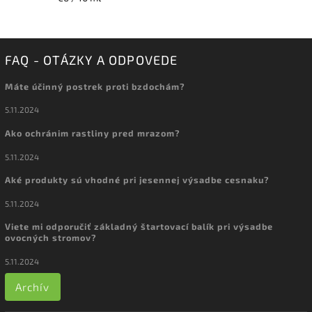
FAQ - OTÁZKY A ODPOVEDE
Máte účinný postrek proti bzdochám?
5.11.2024
Ako ochránim rastliny pred mrazom?
5.11.2024
Aké produkty sú vhodné pri jesennej výsadbe cesnaku?
5.11.2024
Viete mi odporučiť základný štartovací balík pri výsadbe
ovocných stromov?
5.11.2024
Archív