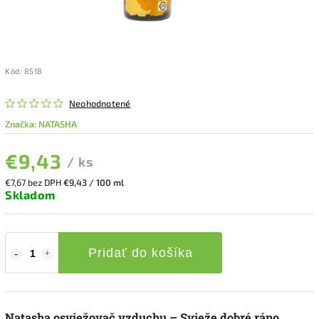
Kód:
8518
Neohodnotené
Značka:
NATASHA
€9,43
/ ks
€7,67 bez DPH
€9,43 / 100 ml
Skladom
Pridať do košíka
Natasha osviežovač vzduchu – Svieže dobré ráno