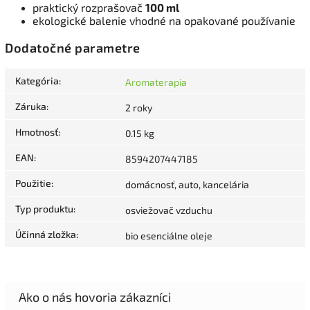
praktický rozprašovač
100 ml
ekologické balenie vhodné na opakované používanie
Dodatočné parametre
Kategória
:
Aromaterapia
Záruka
:
2 roky
Hmotnosť
:
0.15 kg
EAN
:
8594207447185
Použitie
:
domácnosť, auto, kancelária
Typ produktu
:
osviežovač vzduchu
Účinná zložka
:
bio esenciálne oleje