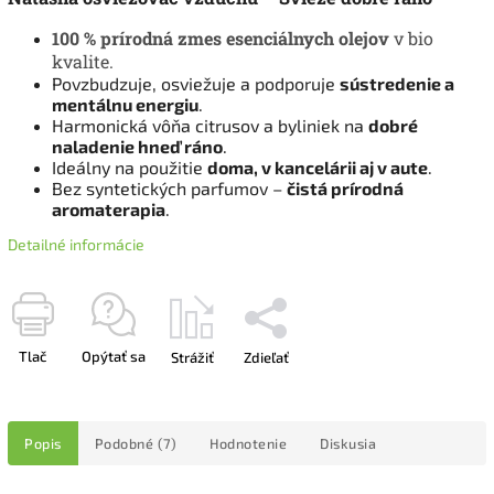
100 % prírodná zmes esenciálnych olejov
v bio
kvalite.
Povzbudzuje, osviežuje a podporuje
sústredenie a
mentálnu energiu
.
Harmonická vôňa citrusov a byliniek na
dobré
naladenie hneď ráno
.
Ideálny na použitie
doma, v kancelárii aj v aute
.
Bez syntetických parfumov –
čistá prírodná
aromaterapia
.
Detailné informácie
Tlač
Opýtať sa
Strážiť
Zdieľať
Popis
Podobné (7)
Hodnotenie
Diskusia