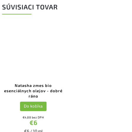
SÚVISIACI TOVAR
Natasha zmes bio
esenciálnych olejov - dobré
ráno
Do košíka
€4,88 bez DPH
€6
€6 / 10 ml