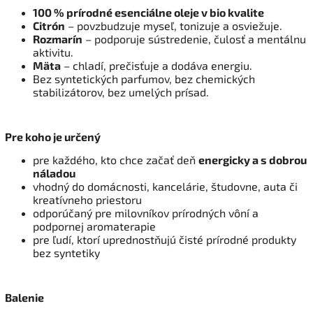
100 % prírodné esenciálne oleje v bio kvalite
Citrón
– povzbudzuje myseľ, tonizuje a osviežuje.
Rozmarín
– podporuje sústredenie, čulosť a mentálnu
aktivitu.
Mäta
– chladí, prečisťuje a dodáva energiu.
Bez syntetických parfumov, bez chemických
stabilizátorov, bez umelých prísad.
Pre koho je určený
pre každého, kto chce začať deň
energicky a s dobrou
náladou
vhodný do domácnosti, kancelárie, študovne, auta či
kreatívneho priestoru
odporúčaný pre milovníkov prírodných vôní a
podpornej aromaterapie
pre ľudí, ktorí uprednostňujú čisté prírodné produkty
bez syntetiky
Balenie