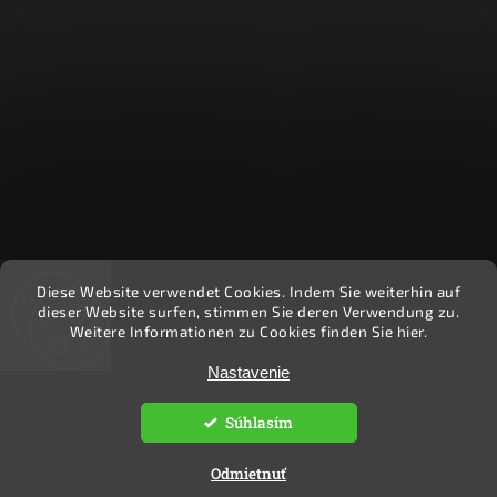
Diese Website verwendet Cookies. Indem Sie weiterhin auf
Recenzie zákazníkov - Heuréka
dieser Website surfen, stimmen Sie deren Verwendung zu.
Weitere Informationen zu Cookies finden Sie hier.
Nastavenie
Copyright 2026
Ekočlovek
. Všetky práva vyhradené.
Upraviť nastavenie cookies
Súhlasím
Vytvořil
Shoptet
| Design
Shoptak.cz.
Odmietnuť