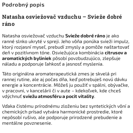
Podrobný popis
Natasha osviežovač vzduchu – Svieže dobré
ráno
Natasha osviežovač vzduchu
Svieže dobré ráno
je ako
ranné slnko ukryté v spreji. Jeho vôňa ponúka svieži impulz,
ktorý rozjasní myseľ, prebudí zmysly a pomôže naštartovať
deň v pozitívnom tóne. Osviežujúca kombinácia
citrusov a
aromatických byliniek
pôsobí povzbudzujúco, zlepšuje
náladu a podporuje ľahkosť a jasnosť myslenia.
Táto originálna aromaterapeutická zmes je skvelá pri
rannej rutine, ale aj počas dňa, keď potrebuješ novú dávku
energie a koncentrácie. Môžeš ju použiť v spálni, obývačke,
v pracovni, v kancelárii či v aute – kdekoľvek, kde chceš
vdýchnuť
sviežu atmosféru a pocit vitality
.
Vďaka čistému prírodnému zloženiu bez syntetických vôní a
chemických prísad vytvára harmonické prostredie, ktoré
nepôsobí rušivo, ale podporuje prirodzené prebudenie a
mentálne povznesenie.