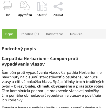
Tlač
Opýtať sa
Strážiť
Zdieľať
Popis
Podobné (5)
Hodnotenie
Diskusia
Podrobný popis
Carpathia Herbarium - šampón proti
vypadávaniu vlasov
Šampón proti vypadávaniu vlasov Carpathia Herbarium je
navrhnutý na cielenú starostlivosť o oslabené, rednúce
vlasy a citlivú pokožku hlavy. Spája účinky troch tradičných
bylín –
brezy bielej
,
chmeľu obyčajného
a
prasličky roľnej
.
Táto kombinácia podporuje prekrvenie vlasovej pokožky,
čím pomáha obmedzovať vypadávanie vlasov a posilňuje
ich korienky.
Extrakt z brezy zlepšuje vitalitu vlasov, chmeľ prispieva k