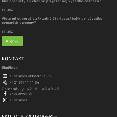
Aké produkty sú vhodné pri jesennej výsadbe cesnaku?
5.11.2024
Viete mi odporučiť základný štartovací balík pri výsadbe
ovocných stromov?
5.11.2024
Archív
KONTAKT
Ekočlovek
ekoclovek
@
ekoclovek.sk
+421 911 14 14 34
Objednávky +421 911 46 48 45
ekoclovek.sk
ekoclovek
EKOLOGICKÁ DROGÉRIA