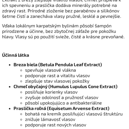
ich spevneniu a praslička dodáva minerály potrebné na
zdravý rast. Prírodné zloženie bez parabénov a silikónov
šetrne čistí a zanecháva vlasy pružné, lesklé a pevnejšie.
Vďaka lokálnym karpatským bylinám pôsobí šampón
prirodzene a účinne, bez zbytočnej záťaže pre pokožku
hlavy. Vlasy sú po použití svieže, čisté a krásne prevoňané.
Účinná látka
Breza biela (Betula Pendula Leaf Extract)
spevňuje vlasové vlákna
podporuje rast a vitalitu vlasov
zlepšuje stav vlasovej pokožky
Chmeľ obyčajný (Humulus Lupulus Cone Extract)
posilňuje korienky vlasov
zvyšuje odolnosť a pružnosť vlasov
pôsobí upokojujúco a antibakteriálne
Praslička roľná (Equisetum Arvense Extract)
bohatá na kremík posilňujúci vlasovú štruktúru
znižuje lámavosť vlasov
podporuje rast nových vlasov