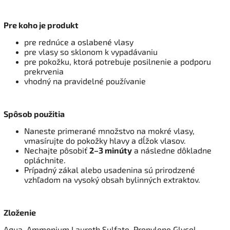
Pre koho je produkt
pre rednúce a oslabené vlasy
pre vlasy so sklonom k vypadávaniu
pre pokožku, ktorá potrebuje posilnenie a podporu
prekrvenia
vhodný na pravidelné používanie
Spôsob použitia
Naneste primerané množstvo na mokré vlasy,
vmasírujte do pokožky hlavy a dĺžok vlasov.
Nechajte pôsobiť
2–3 minúty
a následne dôkladne
opláchnite.
Prípadný zákal alebo usadenina sú prirodzené
vzhľadom na vysoký obsah bylinných extraktov.
Zloženie
Aqua, Ammonium Laureth Sulfate, Propylene Glycol,