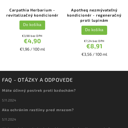
Carpathia Herbarium -
Apotheq nezmývateľný
revitalizačný kondicionér
kondicionér - regeneračný
proti lupinám
Do košíka
Do košíka
€3,98 bez DPH
€4,90
€7,24 bez DPH
€8,91
€1,96 / 100 ml
€3,56 / 100 ml
FAQ - OTÁZKY A ODPOVEDE
Máte účinný postrek proti bzdochám?
5.11.2024
Ako ochránim rastliny pred mrazom?
5.11.2024