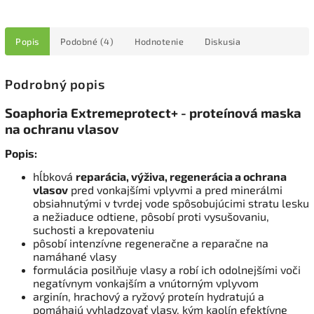
Popis
Podobné (4)
Hodnotenie
Diskusia
Podrobný popis
Soaphoria Extremeprotect+ - proteínová maska
na ochranu vlasov
Popis:
hĺbková
reparácia, výživa, regenerácia a ochrana
vlasov
pred vonkajšími vplyvmi a pred minerálmi
obsiahnutými v tvrdej vode spôsobujúcimi stratu lesku
a nežiaduce odtiene, pôsobí proti vysušovaniu,
suchosti a krepovateniu
pôsobí intenzívne regeneračne a reparačne na
namáhané vlasy
formulácia posilňuje vlasy a robí ich odolnejšími voči
negatívnym vonkajším a vnútorným vplyvom
arginín, hrachový a ryžový proteín hydratujú a
pomáhajú vyhladzovať vlasy, kým kaolín efektívne