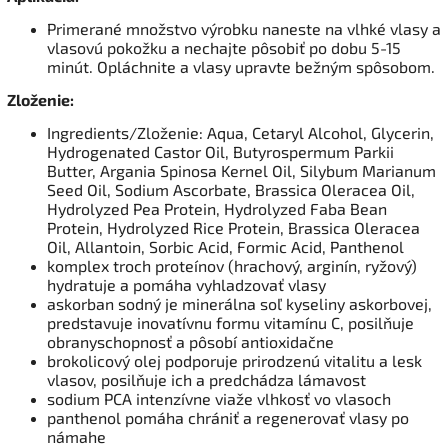
Primerané množstvo výrobku naneste na vlhké vlasy a
vlasovú pokožku a nechajte pôsobiť po dobu 5-15
minút. Opláchnite a vlasy upravte bežným spôsobom.
Zloženie:
Ingredients/Zloženie: Aqua, Cetaryl Alcohol, Glycerin,
Hydrogenated Castor Oil, Butyrospermum Parkii
Butter, Argania Spinosa Kernel Oil, Silybum Marianum
Seed Oil, Sodium Ascorbate, Brassica Oleracea Oil,
Hydrolyzed Pea Protein, Hydrolyzed Faba Bean
Protein, Hydrolyzed Rice Protein, Brassica Oleracea
Oil, Allantoin, Sorbic Acid, Formic Acid, Panthenol
komplex troch proteínov (hrachový, arginín, ryžový)
hydratuje a pomáha vyhladzovať vlasy
askorban sodný je minerálna soľ kyseliny askorbovej,
predstavuje inovatívnu formu vitamínu C, posilňuje
obranyschopnosť a pôsobí antioxidačne
brokolicový olej podporuje prirodzenú vitalitu a lesk
vlasov, posilňuje ich a predchádza lámavost
sodium PCA intenzívne viaže vlhkosť vo vlasoch
panthenol pomáha chrániť a regenerovať vlasy po
námahe