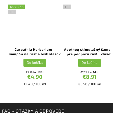
NOVINKA
TIP
TIP
Carpathia Herbarium -
Apotheq stimulačný šampón
šampón na rast a lesk vlasov
pre podporu rastu vlasov
Do košíka
Do košíka
€3,98 bez DPH
€7,24 bez DPH
€4,90
€8,91
€1,40 / 100 ml
€3,56 / 100 ml
FAQ - OTÁZKY A ODPOVEDE