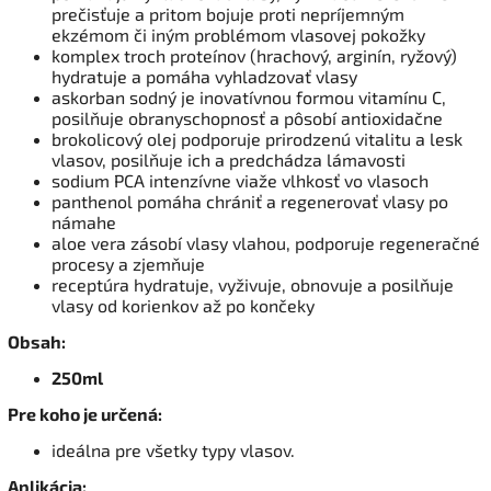
prečisťuje a pritom bojuje proti nepríjemným
ekzémom či iným problémom vlasovej pokožky
komplex troch proteínov (hrachový, arginín, ryžový)
hydratuje a pomáha vyhladzovať vlasy
askorban sodný je inovatívnou formou vitamínu C,
posilňuje obranyschopnosť a pôsobí antioxidačne
brokolicový olej podporuje prirodzenú vitalitu a lesk
vlasov, posilňuje ich a predchádza lámavosti
sodium PCA intenzívne viaže vlhkosť vo vlasoch
panthenol pomáha chrániť a regenerovať vlasy po
námahe
aloe vera zásobí vlasy vlahou, podporuje regeneračné
procesy a zjemňuje
receptúra hydratuje, vyživuje, obnovuje a posilňuje
vlasy od korienkov až po končeky
Obsah:
250ml
Pre koho je určená:
ideálna pre všetky typy vlasov.
Aplikácia: