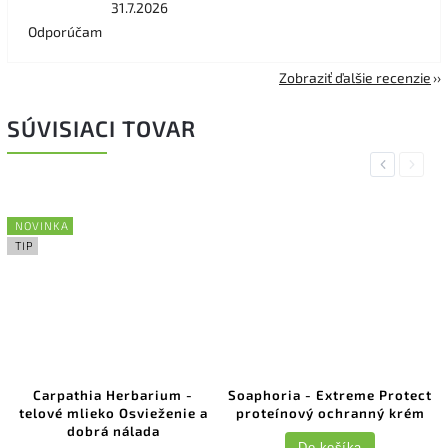
31.7.2026
Odporúčam
Zobraziť ďalšie recenzie
SÚVISIACI TOVAR
Previous
Next
NOVINKA
TIP
Carpathia Herbarium -
Soaphoria - Extreme Protect
telové mlieko Osvieženie a
proteínový ochranný krém
dobrá nálada
Do košíka