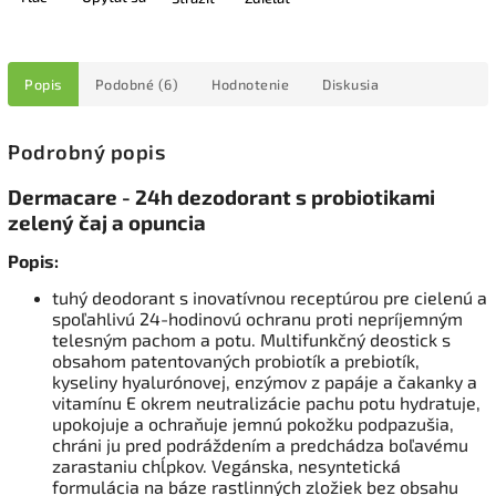
Popis
Podobné (6)
Hodnotenie
Diskusia
Podrobný popis
Dermacare - 24h dezodorant s probiotikami
zelený čaj a opuncia
Popis:
tuhý deodorant s inovatívnou receptúrou pre cielenú a
spoľahlivú 24-hodinovú ochranu proti nepríjemným
telesným pachom a potu. Multifunkčný deostick s
obsahom patentovaných probiotík a prebiotík,
kyseliny hyalurónovej, enzýmov z papáje a čakanky a
vitamínu E okrem neutralizácie pachu potu hydratuje,
upokojuje a ochraňuje jemnú pokožku podpazušia,
chráni ju pred podráždením a predchádza boľavému
zarastaniu chĺpkov. Vegánska, nesyntetická
formulácia na báze rastlinných zložiek bez obsahu