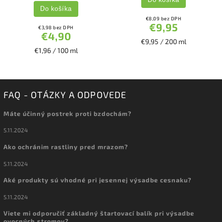
Do košíka
€8,09 bez DPH
€9,95
€3,98 bez DPH
€4,90
€9,95 / 200 ml
€1,96 / 100 ml
FAQ - OTÁZKY A ODPOVEDE
Máte účinný postrek proti bzdochám?
5.11.2024
Ako ochránim rastliny pred mrazom?
5.11.2024
Aké produkty sú vhodné pri jesennej výsadbe cesnaku?
5.11.2024
Viete mi odporučiť základný štartovací balík pri výsadbe
ovocných stromov?