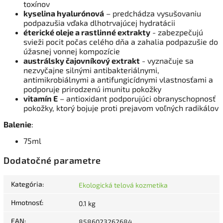
toxínov
kyselina hyalurónová
– predchádza vysušovaniu
podpazušia vďaka dlhotrvajúcej hydratácii
éterické oleje a rastlinné extrakty
- zabezpečujú
svieži pocit počas celého dňa a zahalia podpazušie do
úžasnej vonnej kompozície
austrálsky čajovníkový extrakt
- vyznačuje sa
nezvyčajne silnými antibakteriálnymi,
antimikrobiálnymi a antifungicídnymi vlastnosťami a
podporuje prirodzenú imunitu pokožky
vitamín E
– antioxidant podporujúci obranyschopnosť
pokožky, ktorý bojuje proti prejavom voľných radikálov
Balenie
:
75ml
Dodatočné parametre
Kategória
:
Ekologická telová kozmetika
Hmotnosť
:
0.1 kg
EAN
:
8586023262684