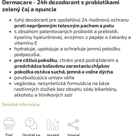
Dermacare - 24h dezodorant s probiotikami
zelený čaj a opuncia
tuhý deodorant pre spoľahlivú 24-hodinovú ochranu
proti nepríjemným telesným pachom a potu
s obsahom patentovaných probiotík a prebiotík,
kyseliny hyalurónovej, enzýmov z papáje a čakanky a
vitamínu E
hydratuje, upokojuje a ochraňuje jemnú pokožku
podpazušia,
pre citlivú pokožku
, chráni pred podráždením a
predchádza boľavému zarastaniu chĺpkov
pokožka ostáva suchá, jemná a voľne dýcha
povzbudzujúca unisex vôňa
vegánska, nesyntetická formulácia na báze
rastlinných zložiek bez obsahu sódy bikarbóny,
alkoholu a hliníkových solí
Detailné informácie
Tlač
Opýtať sa
Strážiť
Zdieľať