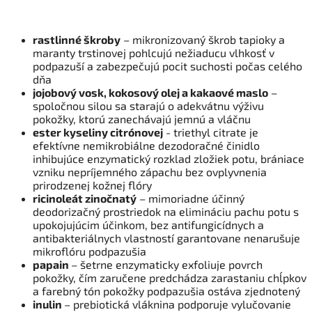
rastlinné škroby
– mikronizovaný škrob tapioky a
maranty trstinovej pohlcujú nežiaducu vlhkosť v
podpazuší a zabezpečujú pocit suchosti počas celého
dňa
jojobový vosk, kokosový olej a kakaové maslo
–
spoločnou silou sa starajú o adekvátnu výživu
pokožky, ktorú zanechávajú jemnú a vláčnu
ester kyseliny citrónovej
- triethyl citrate je
efektívne nemikrobiálne dezodoračné činidlo
inhibujúce enzymatický rozklad zložiek potu, brániace
vzniku nepríjemného zápachu bez ovplyvnenia
prirodzenej kožnej flóry
ricinoleát zinočnatý
– mimoriadne účinný
deodorizačný prostriedok na elimináciu pachu potu s
upokojujúcim účinkom, bez antifungicídnych a
antibakteriálnych vlastností garantovane nenarušuje
mikroflóru podpazušia
papain
– šetrne enzymaticky exfoliuje povrch
pokožky, čím zaručene predchádza zarastaniu chĺpkov
a farebný tón pokožky podpazušia ostáva zjednotený
inulin
– prebiotická vláknina podporuje vylučovanie