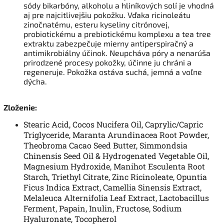
sódy bikarbóny, alkoholu a hliníkových solí je vhodná
aj pre najcitlivejšiu pokožku. Vďaka ricinoleátu
zinočnatému, esteru kyseliny citrónovej,
probiotickému a prebiotickému komplexu a tea tree
extraktu zabezpečuje mierny antiperspiračný a
antimikrobiálny účinok. Neupcháva póry a nenarúša
prirodzené procesy pokožky, účinne ju chráni a
regeneruje. Pokožka ostáva suchá, jemná a voľne
dýcha.
Zloženie:
Stearic Acid, Cocos Nucifera Oil, Caprylic/Capric
Triglyceride, Maranta Arundinacea Root Powder,
Theobroma Cacao Seed Butter, Simmondsia
Chinensis Seed Oil & Hydrogenated Vegetable Oil,
Magnesium Hydroxide, Manihot Esculenta Root
Starch, Triethyl Citrate, Zinc Ricinoleate, Opuntia
Ficus Indica Extract, Camellia Sinensis Extract,
Melaleuca Alternifolia Leaf Extract, Lactobacillus
Ferment, Papain, Inulin, Fructose, Sodium
Hyaluronate, Tocopherol