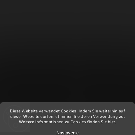
Diese Website verwendet Cookies. Indem Sie weiterhin auf
Recenzie zákazníkov - Heuréka
dieser Website surfen, stimmen Sie deren Verwendung zu.
Weitere Informationen zu Cookies finden Sie hier.
Nastavenie
Copyright 2026
Ekočlovek
. Všetky práva vyhradené.