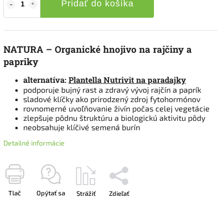
Pridať do košíka
NATURA – Organické hnojivo na rajčiny a
papriky
alternatíva:
Plantella Nutrivit na paradajky
podporuje bujný rast a zdravý vývoj rajčín a paprík
sladové klíčky ako prirodzený zdroj fytohormónov
rovnomerné uvoľňovanie živín počas celej vegetácie
zlepšuje pôdnu štruktúru a biologickú aktivitu pôdy
neobsahuje klíčivé semená burín
Detailné informácie
Tlač
Opýtať sa
Strážiť
Zdieľať