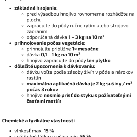
základné hnojenie:
pred výsadbou hnojivo rovnomerne rozhádžte na
plochu
zapracujte do pôdy ručne rytím alebo strojovo
zaoraním
odporúčaná dávka
1 – 3 kg na 10 m²
prihnojovanie počas vegetácie:
prihnojujte približne
1× mesačne
dávka
0,1 – 1 kg na 10 m²
hnojivo zapracujte do pôdy
len plytko
dôležité upozornenia k dávkovaniu:
dávku voľte podľa zásoby živín v pôde a nárokov
rastlín
maximálna aplikačná dávka je 2 kg sušiny / m²
počas 3 rokov
hnojivo
nesmie prísť do styku s požívateľnými
časťami rastlín
Chemické a fyzikálne vlastnosti
vlhkosť max.
15 %
spáliteľné látky v sušine min.
55 %