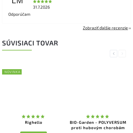
LM
31.7.2026
Odporúčam
Zobraziť ďalšie recenzie
SÚVISIACI TOVAR
Previous
Next
NOVINKA
Righello
BIO-Garden - POLYVERSUM
proti hubovým chorobám