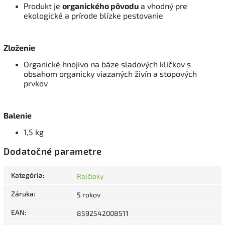
Produkt je
organického pôvodu
a vhodný pre
ekologické a prírode blízke pestovanie
Zloženie
Organické hnojivo na báze sladových klíčkov s
obsahom organicky viazaných živín a stopových
prvkov
Balenie
1,5 kg
Dodatočné parametre
Kategória
:
Rajčiaky
Záruka
:
5 rokov
EAN
:
8592542008511