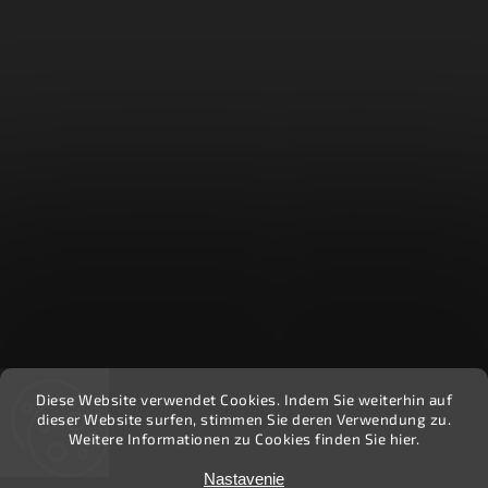
Diese Website verwendet Cookies. Indem Sie weiterhin auf
Recenzie zákazníkov - Heuréka
dieser Website surfen, stimmen Sie deren Verwendung zu.
Weitere Informationen zu Cookies finden Sie hier.
Copyright 2026
Ekočlovek
. Všetky práva vyhradené.
Nastavenie