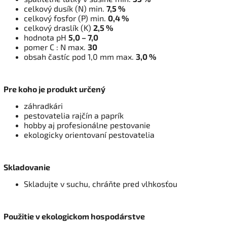
celkový dusík (N) min.
7,5 %
celkový fosfor (P) min.
0,4 %
celkový draslík (K)
2,5 %
hodnota pH
5,0 – 7,0
pomer C : N max.
30
obsah častíc pod 1,0 mm max.
3,0 %
Pre koho je produkt určený
záhradkári
pestovatelia rajčín a paprík
hobby aj profesionálne pestovanie
ekologicky orientovaní pestovatelia
Skladovanie
Skladujte v suchu, chráňte pred vlhkosťou
Použitie v ekologickom hospodárstve