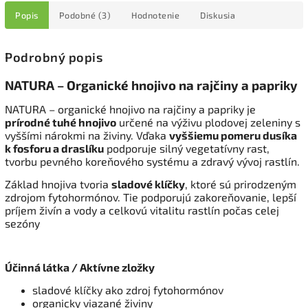
Popis
Podobné (3)
Hodnotenie
Diskusia
Podrobný popis
NATURA – Organické hnojivo na rajčiny a papriky
NATURA – organické hnojivo na rajčiny a papriky je
prírodné tuhé hnojivo
určené na výživu plodovej zeleniny s
vyššími nárokmi na živiny. Vďaka
vyššiemu pomeru dusíka
k fosforu a draslíku
podporuje silný vegetatívny rast,
tvorbu pevného koreňového systému a zdravý vývoj rastlín.
Základ hnojiva tvoria
sladové klíčky
, ktoré sú prirodzeným
zdrojom fytohormónov. Tie podporujú zakoreňovanie, lepší
príjem živín a vody a celkovú vitalitu rastlín počas celej
sezóny
Účinná látka / Aktívne zložky
sladové klíčky ako zdroj fytohormónov
organicky viazané živiny