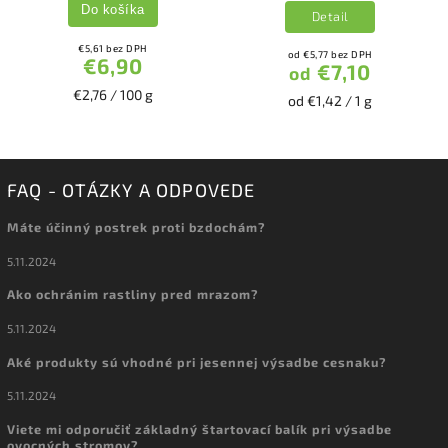
Do košíka
Detail
€5,61 bez DPH
od €5,77 bez DPH
€6,90
€7,10
od
€2,76 / 100 g
od €1,42 / 1 g
FAQ - OTÁZKY A ODPOVEDE
Máte účinný postrek proti bzdochám?
5.11.2024
Ako ochránim rastliny pred mrazom?
5.11.2024
Aké produkty sú vhodné pri jesennej výsadbe cesnaku?
5.11.2024
Viete mi odporučiť základný štartovací balík pri výsadbe
ovocných stromov?