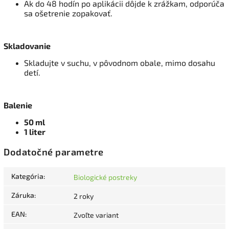
Ak do 48 hodín po aplikácii dôjde k zrážkam, odporúča
sa ošetrenie zopakovať.
Skladovanie
Skladujte v suchu, v pôvodnom obale, mimo dosahu
detí.
Balenie
50 ml
1 liter
Dodatočné parametre
Kategória
:
Biologické postreky
Záruka
:
2 roky
EAN
:
Zvoľte variant