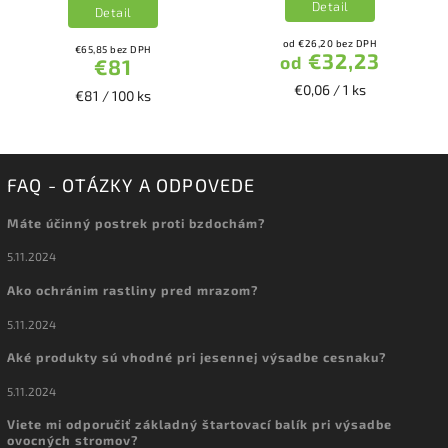
Detail
Detail
od €26,20 bez DPH
€65,85 bez DPH
€32,23
od
€81
€0,06 / 1 ks
€81 / 100 ks
FAQ - OTÁZKY A ODPOVEDE
Máte účinný postrek proti bzdochám?
5.11.2024
Ako ochránim rastliny pred mrazom?
5.11.2024
Aké produkty sú vhodné pri jesennej výsadbe cesnaku?
5.11.2024
Viete mi odporučiť základný štartovací balík pri výsadbe
ovocných stromov?