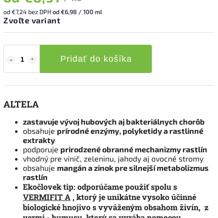
od
€7,24
bez DPH
od €6,98 / 100 ml
Zvoľte variant
Pridať do košíka
ALTELA
zastavuje vývoj hubových aj bakteriálnych chorôb
obsahuje
prírodné enzýmy, polyketidy a rastlinné
extrakty
podporuje
prirodzené obranné mechanizmy rastlín
vhodný pre vinič, zeleninu, jahody aj ovocné stromy
obsahuje
mangán a zinok pre silnejší metabolizmus
rastlín
Ekočlovek tip: odporúčame použiť spolu s
VERMIFIT A
, ktorý je unikátne vysoko účinné
biologické hnojivo s vyváženým obsahom živín, z
vermi - humusu, ktorý sa vyrába pomocou