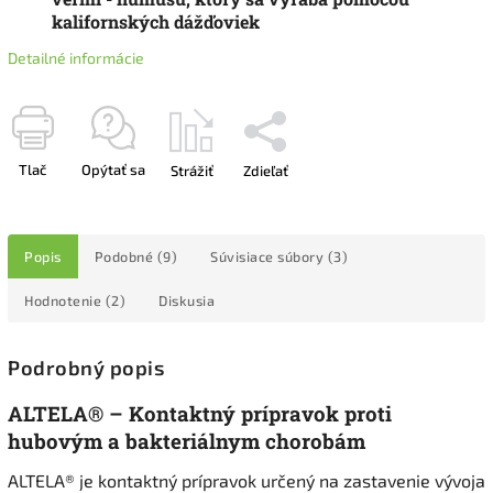
kalifornských dážďoviek
Detailné informácie
Tlač
Opýtať sa
Strážiť
Zdieľať
Popis
Podobné (9)
Súvisiace súbory (3)
Hodnotenie (2)
Diskusia
Podrobný popis
ALTELA® – Kontaktný prípravok proti
hubovým a bakteriálnym chorobám
ALTELA® je kontaktný prípravok určený na zastavenie vývoja