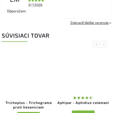
31.7.2026
Odporúčam
Zobraziť ďalšie recenzie
SÚVISIACI TOVAR
Previous
Next
Trichoplus - Trichograma
Aphipar - Aphidius colemani
proti húseniciam