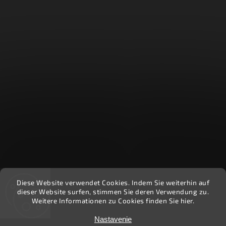
Diese Website verwendet Cookies. Indem Sie weiterhin auf
Recenzie zákazníkov - Heuréka
dieser Website surfen, stimmen Sie deren Verwendung zu.
Weitere Informationen zu Cookies finden Sie hier.
Nastavenie
Copyright 2026
Ekočlovek
. Všetky práva vyhradené.