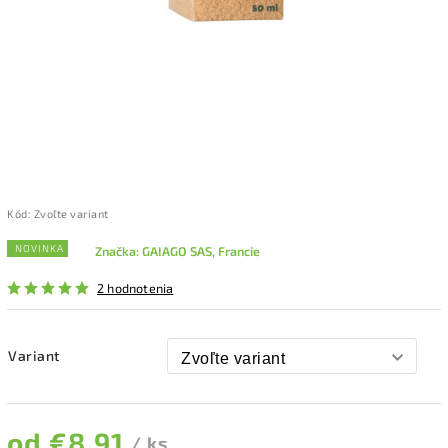
Kód:
Zvoľte variant
NOVINKA
Značka:
GAIAGO SAS, Francie
2 hodnotenia
Variant
od
€8,91
/ ks