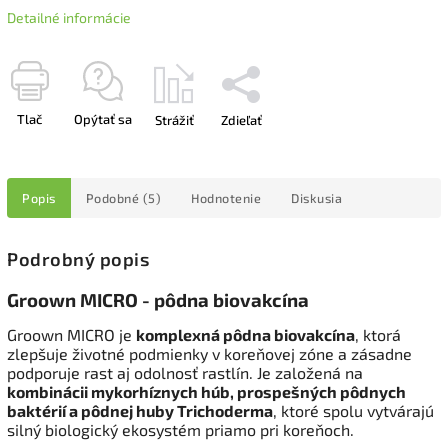
Detailné informácie
Tlač
Opýtať sa
Strážiť
Zdieľať
Popis
Podobné (5)
Hodnotenie
Diskusia
Podrobný popis
Groown MICRO - pôdna biovakcína
Groown MICRO je
komplexná pôdna biovakcína
, ktorá
zlepšuje životné podmienky v koreňovej zóne a zásadne
podporuje rast aj odolnosť rastlín.
Je založená na
kombinácii mykorhíznych húb, prospešných pôdnych
baktérií a pôdnej huby Trichoderma
, ktoré spolu vytvárajú
silný biologický ekosystém priamo pri koreňoch.