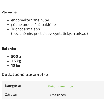
Zloženie
endomykorhízne huby
pôdne prospešné baktérie
Trichoderma spp.
(bez chémie, pesticídov, syntetických prísad)
Balenia:
500 g
1,5 kg
10 kg
Dodatočné parametre
Kategória
:
Mykorhízne huby
Záruka
:
18 mesiacov