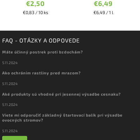
€2,50
€6,49
€0,83 / 10 ks
€6,49 / 1 l
FAQ - OTÁZKY A ODPOVEDE
Máte účinný postrek proti bzdochám?
5.11.2024
Ako ochránim rastliny pred mrazom?
5.11.2024
Aké produkty sú vhodné pri jesennej výsadbe cesnaku?
5.11.2024
Viete mi odporučiť základný štartovací balík pri výsadbe
ovocných stromov?
5.11.2024