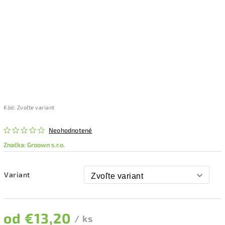
Kód:
Zvoľte variant
Neohodnotené
Značka:
Groown s.r.o.
Variant
od
€13,20
/ ks