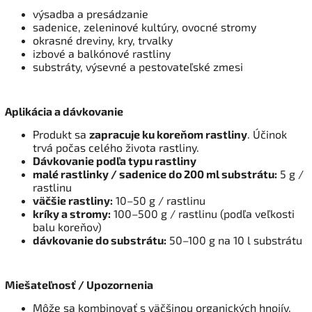
výsadba a presádzanie
sadenice, zeleninové kultúry, ovocné stromy
okrasné dreviny, kry, trvalky
izbové a balkónové rastliny
substráty, výsevné a pestovateľské zmesi
Aplikácia a dávkovanie
Produkt sa
zapracuje ku koreňom rastliny
. Účinok
trvá počas celého života rastliny.
Dávkovanie podľa typu rastliny
malé rastlinky / sadenice do 200 ml substrátu:
5 g /
rastlinu
väčšie rastliny:
10–50 g / rastlinu
kríky a stromy:
100–500 g / rastlinu (podľa veľkosti
balu koreňov)
dávkovanie do substrátu:
50–100 g na 10 l substrátu
Miešateľnosť / Upozornenia
Môže sa kombinovať s väčšinou organických hnojív.