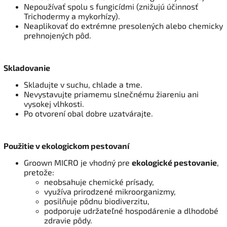
Nepoužívať spolu s fungicídmi (znižujú účinnosť
Trichodermy a mykorhízy).
Neaplikovať do extrémne presolených alebo chemicky
prehnojených pôd.
Skladovanie
Skladujte v suchu, chlade a tme.
Nevystavujte priamemu slnečnému žiareniu ani
vysokej vlhkosti.
Po otvorení obal dobre uzatvárajte.
Použitie v ekologickom pestovaní
Groown MICRO je vhodný pre
ekologické pestovanie
,
pretože:
neobsahuje chemické prísady,
využíva prirodzené mikroorganizmy,
posilňuje pôdnu biodiverzitu,
podporuje udržateľné hospodárenie a dlhodobé
zdravie pôdy.