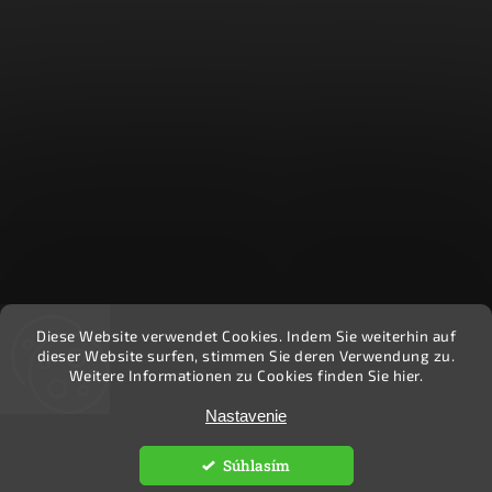
Diese Website verwendet Cookies. Indem Sie weiterhin auf
Recenzie zákazníkov - Heuréka
dieser Website surfen, stimmen Sie deren Verwendung zu.
Weitere Informationen zu Cookies finden Sie hier.
Copyright 2026
Ekočlovek
. Všetky práva vyhradené.
Nastavenie
Upraviť nastavenie cookies
Súhlasím
Vytvořil
Shoptet
| Design
Shoptak.cz.