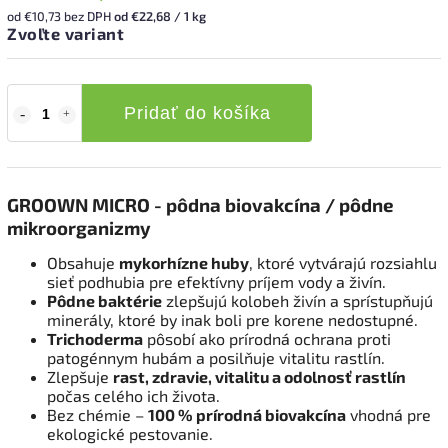
od
€10,73
bez DPH
od €22,68 / 1 kg
Zvoľte variant
Pridať do košíka
GROOWN MICRO - pôdna biovakcína / pôdne
mikroorganizmy
Obsahuje
mykorhízne huby
, ktoré vytvárajú rozsiahlu
sieť podhubia pre efektívny príjem vody a živín.
Pôdne baktérie
zlepšujú kolobeh živín a sprístupňujú
minerály, ktoré by inak boli pre korene nedostupné.
Trichoderma
pôsobí ako prírodná ochrana proti
patogénnym hubám a posilňuje vitalitu rastlín.
Zlepšuje
rast, zdravie, vitalitu a odolnosť rastlín
počas celého ich života.
Bez chémie –
100 % prírodná biovakcína
vhodná pre
ekologické pestovanie.