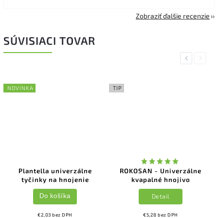
Zobraziť ďalšie recenzie
SÚVISIACI TOVAR
Previous
Next
NOVINKA
TIP
Plantella univerzálne
ROKOSAN - Univerzálne
tyčinky na hnojenie
kvapalné hnojivo
Detail
Do košíka
€2,03 bez DPH
€5,28 bez DPH