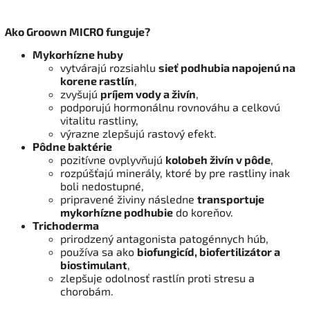
Ako Groown MICRO funguje?
Mykorhízne huby
vytvárajú rozsiahlu
sieť podhubia napojenú na
korene rastlín
,
zvyšujú
príjem vody a živín
,
podporujú hormonálnu rovnováhu a celkovú
vitalitu rastliny,
výrazne zlepšujú rastový efekt.
Pôdne baktérie
pozitívne ovplyvňujú
kolobeh živín v pôde
,
rozpúšťajú minerály, ktoré by pre rastliny inak
boli nedostupné,
pripravené živiny následne
transportuje
mykorhízne podhubie
do koreňov.
Trichoderma
prirodzený antagonista patogénnych húb,
používa sa ako
biofungicíd, biofertilizátor a
biostimulant
,
zlepšuje odolnosť rastlín proti stresu a
chorobám.